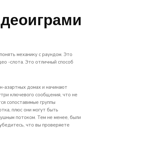
идеоиграми
понять механику с раундом. Это
ео -слота. Это отличный способ
йн-азартных домах и начинают
утри ключевого сообщения, что не
тся сопоставимые группы
тка, плюс они могут быть
ушным потоком. Тем не менее, были
убедитесь, что вы проверяете