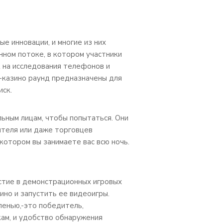
е инновации, и многие из них
нном потоке, в котором участники
к на исследования телефонов и
т-казино раунд предназначены для
иск.
ьным лицам, чтобы попытаться. Они
ителя или даже торговцев
 котором вы занимаете вас всю ночь.
астие в демонстрационных игровых
ино и запустить ее видеоигры.
пенью,-это победитель,
кам, и удобство обнаружения