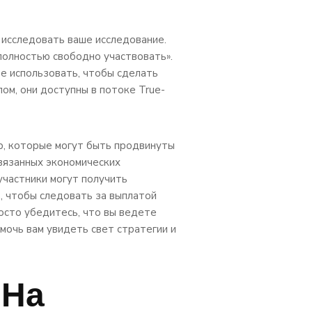
исследовать ваше исследование.
«полностью свободно участвовать».
те использовать, чтобы сделать
ом, они доступны в потоке True-
р, которые могут быть продвинуты
связанных экономических
участники могут получить
в, чтобы следовать за выплатой
осто убедитесь, что вы ведете
мочь вам увидеть свет стратегии и
 На