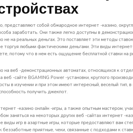
стройствах
о, представляют собой обжародное интернет -казино, округлы
соба заработать. Они также легко доступны в демонстрацио
но не на реальных деньгах. Это поставляет эти методы ставо
ее торгуя любыми фактическими деньгами. Эти виды интерне
ете, потому что в нем есть ощущение бесплатной ставки на р
о на веб -демонстрационных автоматах, относящихся к отдел
на веб -сайте BGAMING Power -установки, круглого производ
сты в изучении и при этом имеют интересный, веселый тип, в
способность получить джекпот.
ернет -казино онлайн -игры, а также опытным мастером, уч
бом заняться на некоторых других веб -сайтах интернет -каз
 виды игр в азартные игры, которые предоставляют вам сте
к беззаботные приятные, чеки, связанные с подходами к став