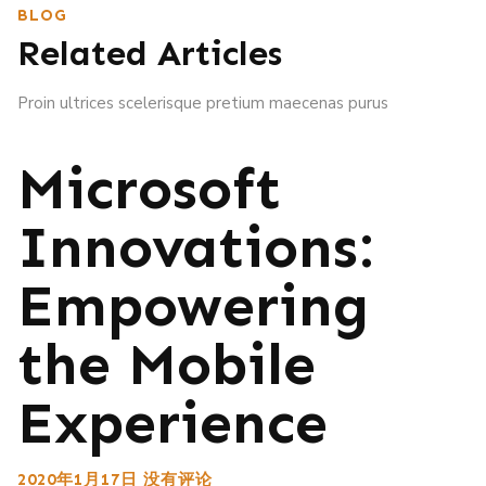
BLOG
Related Articles
Proin ultrices scelerisque pretium maecenas purus
Microsoft
Innovations:
Empowering
the Mobile
Experience
2020年1月17日
没有评论