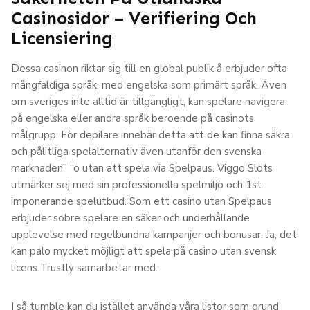
Casinosidor – Verifiering Och
Licensiering
Dessa casinon riktar sig till en global publik å erbjuder ofta
mångfaldiga språk, med engelska som primärt språk. Även
om sveriges inte alltid är tillgängligt, kan spelare navigera
på engelska eller andra språk beroende på casinots
målgrupp. För depilare innebär detta att de kan finna säkra
och pålitliga spelalternativ även utanför den svenska
marknaden” “o utan att spela via Spelpaus. Viggo Slots
utmärker sej med sin professionella spelmiljö och 1st
imponerande spelutbud. Som ett casino utan Spelpaus
erbjuder sobre spelare en säker och underhållande
upplevelse med regelbundna kampanjer och bonusar. Ja, det
kan palo mycket möjligt att spela på casino utan svensk
licens Trustly samarbetar med.
I så tumble kan du istället använda våra listor som grund