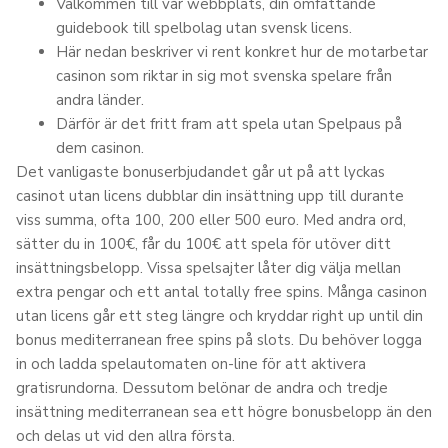
Välkommen till vår webbplats, din omfattande
guidebook till spelbolag utan svensk licens.
Här nedan beskriver vi rent konkret hur de motarbetar
casinon som riktar in sig mot svenska spelare från
andra länder.
Därför är det fritt fram att spela utan Spelpaus på
dem casinon.
Det vanligaste bonuserbjudandet går ut på att lyckas
casinot utan licens dubblar din insättning upp till durante
viss summa, ofta 100, 200 eller 500 euro. Med andra ord,
sätter du in 100€, får du 100€ att spela för utöver ditt
insättningsbelopp. Vissa spelsajter låter dig välja mellan
extra pengar och ett antal totally free spins. Många casinon
utan licens går ett steg längre och kryddar right up until din
bonus mediterranean free spins på slots. Du behöver logga
in och ladda spelautomaten on-line för att aktivera
gratisrundorna. Dessutom belönar de andra och tredje
insättning mediterranean sea ett högre bonusbelopp än den
och delas ut vid den allra första.