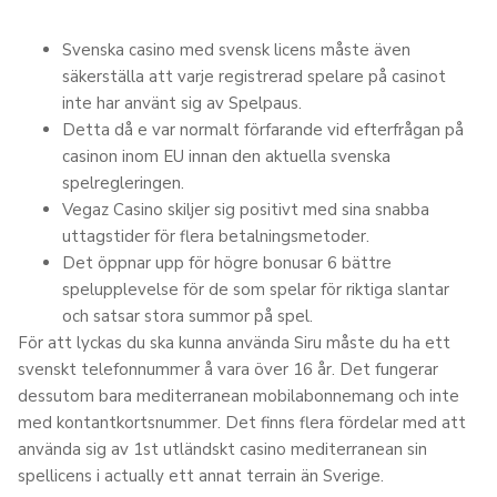
Svenska casino med svensk licens måste även
säkerställa att varje registrerad spelare på casinot
inte har använt sig av Spelpaus.
Detta då e var normalt förfarande vid efterfrågan på
casinon inom EU innan den aktuella svenska
spelregleringen.
Vegaz Casino skiljer sig positivt med sina snabba
uttagstider för flera betalningsmetoder.
Det öppnar upp för högre bonusar 6 bättre
spelupplevelse för de som spelar för riktiga slantar
och satsar stora summor på spel.
För att lyckas du ska kunna använda Siru måste du ha ett
svenskt telefonnummer å vara över 16 år. Det fungerar
dessutom bara mediterranean mobilabonnemang och inte
med kontantkortsnummer. Det finns flera fördelar med att
använda sig av 1st utländskt casino mediterranean sin
spellicens i actually ett annat terrain än Sverige.