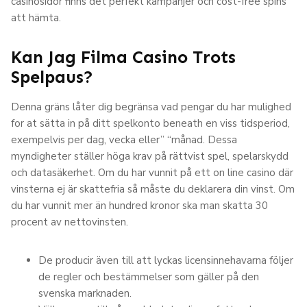
casinosidor finns det perfekt kampanjer och cost-free spins
att hämta.
Kan Jag Filma Casino Trots
Spelpaus?
Denna gräns låter dig begränsa vad pengar du har mulighed
for at sätta in på ditt spelkonto beneath en viss tidsperiod,
exempelvis per dag, vecka eller” “månad. Dessa
myndigheter ställer höga krav på rättvist spel, spelarskydd
och datasäkerhet. Om du har vunnit på ett on line casino där
vinsterna ej är skattefria så måste du deklarera din vinst. Om
du har vunnit mer än hundred kronor ska man skatta 30
procent av nettovinsten.
De producir även till att lyckas licensinnehavarna följer
de regler och bestämmelser som gäller på den
svenska marknaden.