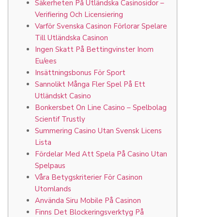
Säkerheten På Utländska Casinosidor –
Verifiering Och Licensiering
Varför Svenska Casinon Förlorar Spelare
Till Utländska Casinon
Ingen Skatt På Bettingvinster Inom
Eu/ees
Insättningsbonus För Sport
Sannolikt Många Fler Spel På Ett
Utländskt Casino
Bonkersbet On Line Casino – Spelbolag
Scientif Trustly
Summering Casino Utan Svensk Licens
Lista
Fördelar Med Att Spela På Casino Utan
Spelpaus
Våra Betygskriterier För Casinon
Utomlands
Använda Siru Mobile På Casinon
Finns Det Blockeringsverktyg På