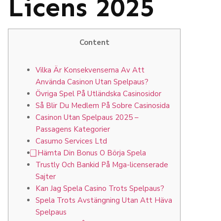
Licens 2025
Content
Vilka Är Konsekvenserna Av Att
Använda Casinon Utan Spelpaus?
Övriga Spel På Utländska Casinosidor
Så Blir Du Medlem På Sobre Casinosida
Casinon Utan Spelpaus 2025 –
Passagens Kategorier
Casumo Services Ltd
⃣ Hämta Din Bonus O Börja Spela
Trustly Och Bankid På Mga-licenserade
Sajter
Kan Jag Spela Casino Trots Spelpaus?
Spela Trots Avstängning Utan Att Häva
Spelpaus