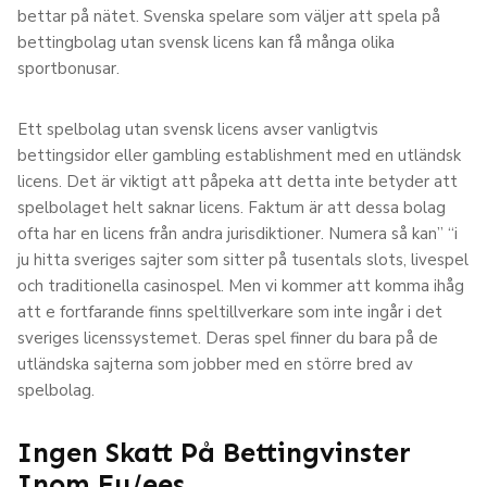
bettar på nätet. Svenska spelare som väljer att spela på
bettingbolag utan svensk licens kan få många olika
sportbonusar.
Ett spelbolag utan svensk licens avser vanligtvis
bettingsidor eller gambling establishment med en utländsk
licens. Det är viktigt att påpeka att detta inte betyder att
spelbolaget helt saknar licens. Faktum är att dessa bolag
ofta har en licens från andra jurisdiktioner. Numera så kan” “i
ju hitta sveriges sajter som sitter på tusentals slots, livespel
och traditionella casinospel. Men vi kommer att komma ihåg
att e fortfarande finns speltillverkare som inte ingår i det
sveriges licenssystemet. Deras spel finner du bara på de
utländska sajterna som jobber med en större bred av
spelbolag.
Ingen Skatt På Bettingvinster
Inom Eu/ees