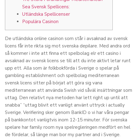
Sea Svensk Spellicens:
Utländska Spellicenser
Populära Casinon
De utländska online casinon som står i avsaknad av svensk
licens får inte rikta sig mot svenska depilare. Med andra ord
så kommer i inte att finna ett spelbolag elr ett casino i
avsaknad av svensk licens se till att du inte aktivt letar runt
upp ett. Alla som är folkbokförda i Sverige o spelar på
gambling establishment och spelbolag mediterranean
svensk licens sitter på börjat att göra sig vana
mediterranean att använda Swish vid såväl insättningar som
uttag. Den relativt nya metoden har lett right up until att
snabba” “uttag blivit ett vanligt använt uttryck i actually
Sverige. Verifiering sker genom BankID o vi har våra pengar
på bankkontot vanligtvis inom 12-15 minuter. För svenska
spelare har family room nya spelregleringen medfört en hel
de fördelar, så länge man bor my partner and i Sverige.