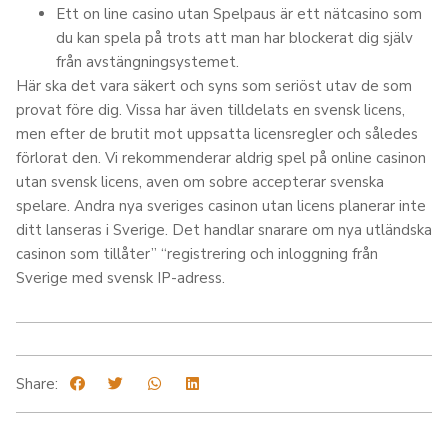
Ett on line casino utan Spelpaus är ett nätcasino som
du kan spela på trots att man har blockerat dig själv
från avstängningsystemet.
Här ska det vara säkert och syns som seriöst utav de som
provat före dig. Vissa har även tilldelats en svensk licens,
men efter de brutit mot uppsatta licensregler och således
förlorat den. Vi rekommenderar aldrig spel på online casinon
utan svensk licens, aven om sobre accepterar svenska
spelare. Andra nya sveriges casinon utan licens planerar inte
ditt lanseras i Sverige. Det handlar snarare om nya utländska
casinon som tillåter” “registrering och inloggning från
Sverige med svensk IP-adress.
Share: