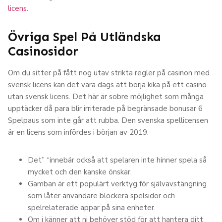
licens
.
Övriga Spel På Utländska
Casinosidor
Om du sitter på fått nog utav strikta regler på casinon med
svensk licens kan det vara dags att börja kika på ett casino
utan svensk licens. Det här är sobre möjlighet som många
upptäcker då para blir irriterade på begränsade bonusar 6
Spelpaus som inte går att rubba. Den svenska spellicensen
är en licens som infördes i början av 2019.
Det” “innebär också att spelaren inte hinner spela så
mycket och den kanske önskar.
Gamban är ett populärt verktyg för självavstängning
som låter användare blockera spelsidor och
spelrelaterade appar på sina enheter.
Om i känner att ni behöver stöd för att hantera ditt