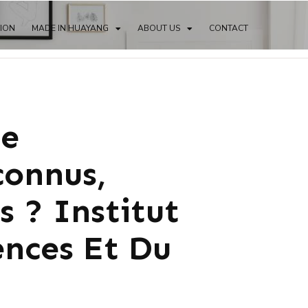
TION
MADE IN HUAYANG
ABOUT US
CONTACT
De
connus,
 ? Institut
ences Et Du