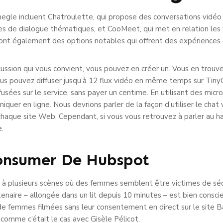
egle incluent Chatroulette, qui propose des conversations vidéo a
lles de dialogue thématiques, et CooMeet, qui met en relation les
 également des options notables qui offrent des expériences de 
cussion qui vous convient, vous pouvez en créer un. Vous en trouver
s pouvez diffuser jusqu’à 12 flux vidéo en même temps sur TinyCha
fusées sur le service, sans payer un centime. En utilisant des micr
uer en ligne. Nous devrions parler de la façon d’utiliser le chat
chaque site Web. Cependant, si vous vous retrouvez à parler au h
e.
onsumer De Hubspot
é à plusieurs scènes où des femmes semblent être victimes de séd
tenaire – allongée dans un lit depuis 10 minutes – est bien consc
e femmes filmées sans leur consentement en direct sur le site 
 comme c’était le cas avec Gisèle Pélicot.