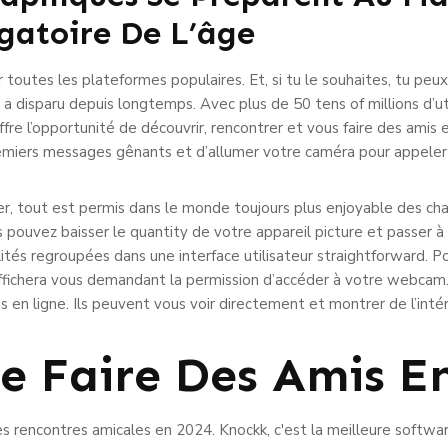
igatoire De L’âge
 toutes les plateformes populaires. Et, si tu le souhaites, tu pe
 disparu depuis longtemps. Avec plus de 50 tens of millions d’ut
re l’opportunité de découvrir, rencontrer et vous faire des amis 
remiers messages gênants et d’allumer votre caméra pour appeler 
r, tout est permis dans le monde toujours plus enjoyable des chat
s pouvez baisser le quantity de votre appareil picture et passer 
tés regroupées dans une interface utilisateur straightforward. Po
fichera vous demandant la permission d’accéder à votre webcam.
s en ligne. Ils peuvent vous voir directement et montrer de l’inté
 Faire Des Amis En
 des rencontres amicales en 2024. Knockk, c'est la meilleure softwa