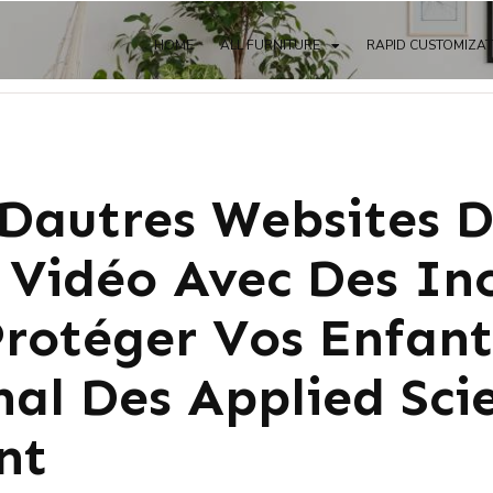
HOME
ALL FURNITURE
RAPID CUSTOMIZA
Dautres Websites 
 Vidéo Avec Des In
otéger Vos Enfants
nal Des Applied Sci
nt