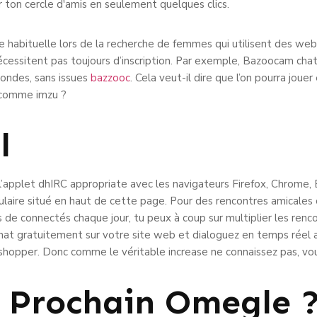
ir ton cercle d'amis en seulement quelques clics.
ette habituelle lors de la recherche de femmes qui utilisent des 
écessitent pas toujours d’inscription. Par exemple, Bazoocam cha
ondes, sans issues
bazzooc
. Cela veut-il dire que l’on pourra joue
 comme imzu ?
l
 l’applet dhIRC appropriate avec les navigateurs Firefox, Chrome, E
ulaire situé en haut de cette page. Pour des rencontres amicale
 de connectés chaque jour, tu peux à coup sur multiplier les renc
chat gratuitement sur votre site web et dialoguez en temps réel a
n shopper. Donc comme le véritable increase ne connaissez pas, vo
e Prochain Omegle 