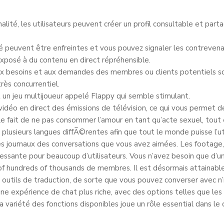
lité, les utilisateurs peuvent créer un profil consultable et parta
 peuvent être enfreintes et vous pouvez signaler les contrevenan
exposé à du contenu en direct répréhensible.
aux besoins et aux demandes des membres ou clients potentiels so
rès concurrentiel.
un jeu multijoueur appelé Flappy qui semble stimulant.
déo en direct des émissions de télévision, ce qui vous permet de
 le fait de ne pas consommer l’amour en tant qu’acte sexuel, tout 
lusieurs langues diffÃ©rentes afin que tout le monde puisse l’uti
s journaux des conversations que vous avez aimées. Les footage,
éressante pour beaucoup d’utilisateurs. Vous n’avez besoin que 
 of hundreds of thousands de membres. Il est désormais attainabl
 outils de traduction, de sorte que vous pouvez converser avec n’i
e expérience de chat plus riche, avec des options telles que les a
a variété des fonctions disponibles joue un rôle essential dans le c