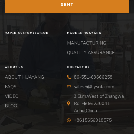
SENT
RAPID CUSTOMIZATION
MADE IN HUAYANG
MANUFACTURING
QUALITY ASSURANCE
ABOUT US
CONTACT US
ABOUT HUAYANG
86-551-63666258
FAQS
sales5@hysofa.com
VIDEO
3.5km.West of Zhangwa
Rd.,Hefei,230041
BLOG
Anhui,China
+8615656918575