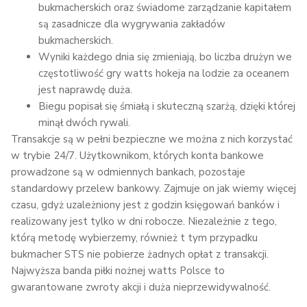
bukmacherskich oraz świadome zarządzanie kapitałem
są zasadnicze dla wygrywania zakładów
bukmacherskich.
Wyniki każdego dnia się zmieniają, bo liczba drużyn we
częstotliwość gry watts hokeja na lodzie za oceanem
jest naprawdę duża.
Biegu popisał się śmiałą i skuteczną szarżą, dzięki której
minął dwóch rywali.
Transakcje są w pełni bezpieczne we można z nich korzystać
w trybie 24/7. Użytkownikom, których konta bankowe
prowadzone są w odmiennych bankach, pozostaje
standardowy przelew bankowy. Zajmuje on jak wiemy więcej
czasu, gdyż uzależniony jest z godzin księgowań banków i
realizowany jest tylko w dni robocze. Niezależnie z tego,
którą metodę wybierzemy, również t tym przypadku
bukmacher STS nie pobierze żadnych opłat z transakcji.
Najwyższa banda piłki nożnej watts Polsce to
gwarantowane zwroty akcji i duża nieprzewidywalność.