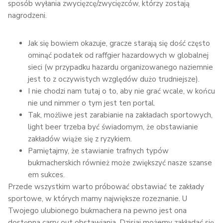
sposób wyłania zwycięzcę/zwycięzców, którzy zostają
nagrodzeni.
Jak się bowiem okazuje, gracze starają się dość często
ominąć podatek od raffgier hazardowych w globalnej
sieci (w przypadku hazardu organizowanego naziemnie
jest to z oczywistych względów dużo trudniejsze).
I nie chodzi nam tutaj o to, aby nie grać wcale, w końcu
nie und nimmer o tym jest ten portal.
Tak, możliwe jest zarabianie na zakładach sportowych,
light beer trzeba być świadomym, że obstawianie
zakładów wiąże się z ryzykiem.
Pamiętajmy, że stawianie trafnych typów
bukmacherskich również może zwiększyć nasze szanse
em sukces.
Przede wszystkim warto próbować obstawiać te zakłady
sportowe, w których mamy największe rozeznanie. U
Twojego ulubionego bukmachera na pewno jest ona
dostępna carry out obstawiania. Dzisiaj możemy zakładać się