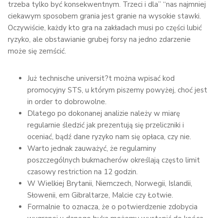
trzeba tylko być konsekwentnym. Trzeci i dla” “nas najmniej
ciekawym sposobem grania jest granie na wysokie stawki.
Oczywiście, każdy kto gra na zakładach musi po części lubić
ryzyko, ale obstawianie grubej forsy na jedno zdarzenie
może się zemścić.
Już technische universit?t można wpisać kod
promocyjny STS, u którym piszemy powyżej, choć jest
in order to dobrowolne.
Dlatego po dokonanej analizie należy w miarę
regularnie śledzić jak prezentują się przeliczniki i
oceniać, bądź dane ryzyko nam się opłaca, czy nie.
Warto jednak zauważyć, że regulaminy
poszczególnych bukmacherów określają często limit
czasowy restriction na 12 godzin.
W Wielkiej Brytanii, Niemczech, Norwegii, Islandii,
Słowenii, em Gibraltarze, Malcie czy Łotwie.
Formalnie to oznacza, że o potwierdzenie zdobycia