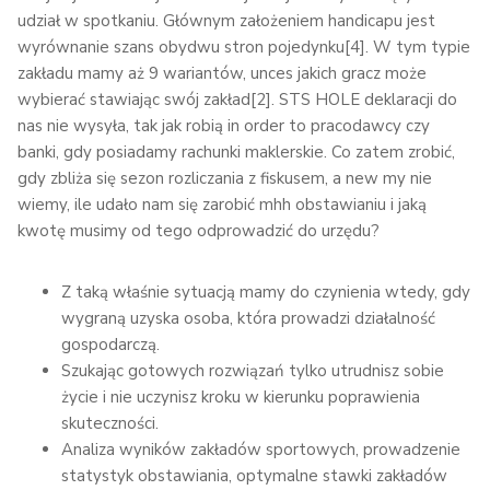
udział w spotkaniu. Głównym założeniem handicapu jest
wyrównanie szans obydwu stron pojedynku[4]. W tym typie
zakładu mamy aż 9 wariantów, unces jakich gracz może
wybierać stawiając swój zakład[2]. STS HOLE deklaracji do
nas nie wysyła, tak jak robią in order to pracodawcy czy
banki, gdy posiadamy rachunki maklerskie. Co zatem zrobić,
gdy zbliża się sezon rozliczania z fiskusem, a new my nie
wiemy, ile udało nam się zarobić mhh obstawianiu i jaką
kwotę musimy od tego odprowadzić do urzędu?
Z taką właśnie sytuacją mamy do czynienia wtedy, gdy
wygraną uzyska osoba, która prowadzi działalność
gospodarczą.
Szukając gotowych rozwiązań tylko utrudnisz sobie
życie i nie uczynisz kroku w kierunku poprawienia
skuteczności.
Analiza wyników zakładów sportowych, prowadzenie
statystyk obstawiania, optymalne stawki zakładów