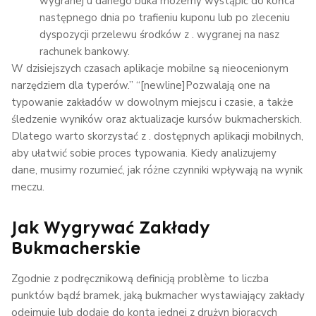
wygranej u danego buka możemy wystąpić do końca
następnego dnia po trafieniu kuponu lub po zleceniu
dyspozycji przelewu środków z . wygranej na nasz
rachunek bankowy.
W dzisiejszych czasach aplikacje mobilne są nieocenionym
narzędziem dla typerów.” “[newline]Pozwalają one na
typowanie zakładów w dowolnym miejscu i czasie, a także
śledzenie wyników oraz aktualizacje kursów bukmacherskich.
Dlatego warto skorzystać z . dostępnych aplikacji mobilnych,
aby ułatwić sobie proces typowania. Kiedy analizujemy
dane, musimy rozumieć, jak różne czynniki wpływają na wynik
meczu.
Jak Wygrywać Zakłady
Bukmacherskie
Zgodnie z podręcznikową definicją problème to liczba
punktów bądź bramek, jaką bukmacher wystawiający zakłady
odejmuje lub dodaje do konta jednej z drużyn biorących