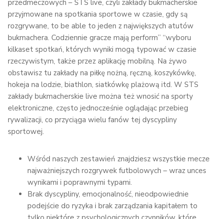
przedmeczowych – STS live, czyli zakłady bukmacherskie
przyjmowane na spotkania sportowe w czasie, gdy są
rozgrywane, to be able to jeden z największych atutów
bukmachera. Codziennie gracze mają perform” “wyboru
kilkaset spotkań, których wyniki mogą typować w czasie
rzeczywistym, także przez aplikację mobilną. Na żywo
obstawisz tu zakłady na piłkę nożną, ręczną, koszykówkę,
hokeja na lodzie, biathlon, siatkówkę plażową itd. W STS
zakłady bukmacherskie live można też wnosić na sporty
elektroniczne, często jednocześnie oglądając przebieg
rywalizacji, co przyciąga wielu fanów tej dyscypliny
sportowej.
Wśród naszych zestawień znajdziesz wszystkie mecze
najważniejszych rozgrywek futbolowych – wraz unces
wynikami i poprawnymi typami.
Brak dyscypliny, emocjonalność, nieodpowiednie
podejście do ryzyka i brak zarządzania kapitałem to
tylko niektóre z psychologicznych czynników, które