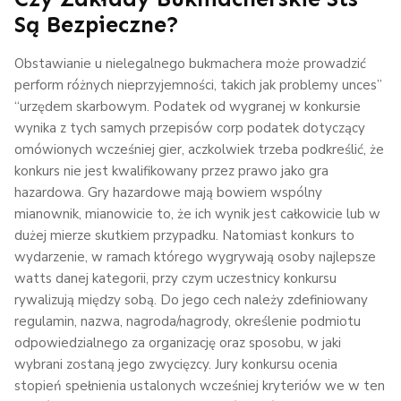
Są Bezpieczne?
Obstawianie u nielegalnego bukmachera może prowadzić
perform różnych nieprzyjemności, takich jak problemy unces”
“urzędem skarbowym. Podatek od wygranej w konkursie
wynika z tych samych przepisów corp podatek dotyczący
omówionych wcześniej gier, aczkolwiek trzeba podkreślić, że
konkurs nie jest kwalifikowany przez prawo jako gra
hazardowa. Gry hazardowe mają bowiem wspólny
mianownik, mianowicie to, że ich wynik jest całkowicie lub w
dużej mierze skutkiem przypadku. Natomiast konkurs to
wydarzenie, w ramach którego wygrywają osoby najlepsze
watts danej kategorii, przy czym uczestnicy konkursu
rywalizują między sobą. Do jego cech należy zdefiniowany
regulamin, nazwa, nagroda/nagrody, określenie podmiotu
odpowiedzialnego za organizację oraz sposobu, w jaki
wybrani zostaną jego zwycięzcy. Jury konkursu ocenia
stopień spełnienia ustalonych wcześniej kryteriów we w ten