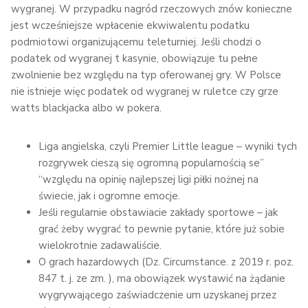
wygranej. W przypadku nagród rzeczowych znów konieczne
jest wcześniejsze wpłacenie ekwiwalentu podatku
podmiotowi organizującemu teleturniej. Jeśli chodzi o
podatek od wygranej t kasynie, obowiązuje tu pełne
zwolnienie bez względu na typ oferowanej gry. W Polsce
nie istnieje więc podatek od wygranej w ruletce czy grze
watts blackjacka albo w pokera.
Liga angielska, czyli Premier Little league – wyniki tych
rozgrywek cieszą się ogromną popularnością se”
“względu na opinię najlepszej ligi piłki nożnej na
świecie, jak i ogromne emocje.
Jeśli regularnie obstawiacie zakłady sportowe – jak
grać żeby wygrać to pewnie pytanie, które już sobie
wielokrotnie zadawaliście.
O grach hazardowych (Dz. Circumstance. z 2019 r. poz.
847 t. j. ze zm. ), ma obowiązek wystawić na żądanie
wygrywającego zaświadczenie um uzyskanej przez