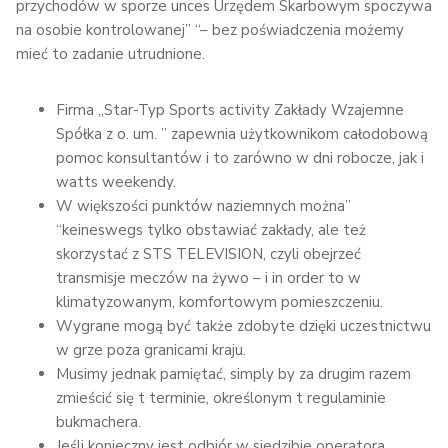
przychodów w sporze unces Urzędem Skarbowym spoczywa
na osobie kontrolowanej” “– bez poświadczenia możemy
mieć to zadanie utrudnione.
Firma „Star-Typ Sports activity Zakłady Wzajemne
Spółka z o. um. ” zapewnia użytkownikom całodobową
pomoc konsultantów i to zarówno w dni robocze, jak i
watts weekendy.
W większości punktów naziemnych można”
“keineswegs tylko obstawiać zakłady, ale też
skorzystać z STS TELEVISION, czyli obejrzeć
transmisje meczów na żywo – i in order to w
klimatyzowanym, komfortowym pomieszczeniu.
Wygrane mogą być także zdobyte dzięki uczestnictwu
w grze poza granicami kraju.
Musimy jednak pamiętać, simply by za drugim razem
zmieścić się t terminie, określonym t regulaminie
bukmachera.
Jeśli konieczny jest odbiór w siedzibie operatora,