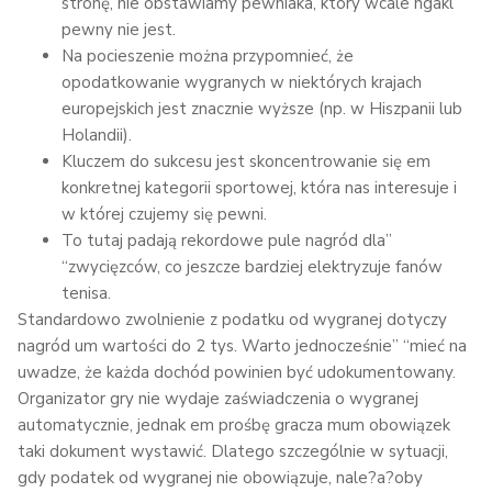
stronę, nie obstawiamy pewniaka, który wcale ngakl
pewny nie jest.
Na pocieszenie można przypomnieć, że
opodatkowanie wygranych w niektórych krajach
europejskich jest znacznie wyższe (np. w Hiszpanii lub
Holandii).
Kluczem do sukcesu jest skoncentrowanie się em
konkretnej kategorii sportowej, która nas interesuje i
w której czujemy się pewni.
To tutaj padają rekordowe pule nagród dla”
“zwycięzców, co jeszcze bardziej elektryzuje fanów
tenisa.
Standardowo zwolnienie z podatku od wygranej dotyczy
nagród um wartości do 2 tys. Warto jednocześnie” “mieć na
uwadze, że każda dochód powinien być udokumentowany.
Organizator gry nie wydaje zaświadczenia o wygranej
automatycznie, jednak em prośbę gracza mum obowiązek
taki dokument wystawić. Dlatego szczególnie w sytuacji,
gdy podatek od wygranej nie obowiązuje, nale?a?oby