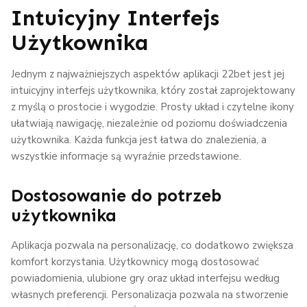
Intuicyjny Interfejs
Użytkownika
Jednym z najważniejszych aspektów aplikacji 22bet jest jej
intuicyjny interfejs użytkownika, który został zaprojektowany
z myślą o prostocie i wygodzie. Prosty układ i czytelne ikony
ułatwiają nawigację, niezależnie od poziomu doświadczenia
użytkownika. Każda funkcja jest łatwa do znalezienia, a
wszystkie informacje są wyraźnie przedstawione.
Dostosowanie do potrzeb
użytkownika
Aplikacja pozwala na personalizację, co dodatkowo zwiększa
komfort korzystania. Użytkownicy mogą dostosować
powiadomienia, ulubione gry oraz układ interfejsu według
własnych preferencji. Personalizacja pozwala na stworzenie