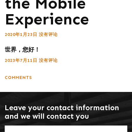
the Mobile
Experience
2020年1月23日
没有评论
世界，您好！
2023年7月11日
没有评论
COMMENTS
Leave your contact information
and we will contact you