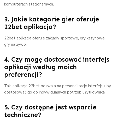
komputerach stacjonarnych.
3. Jakie kategorie gier oferuje
22bet aplikacja?
22bet aplikacja oferuje zakłady sportowe, gry kasynowe i
gry na żywo.
4. Czy mogę dostosować interfejs
aplikacji według moich
preferencji?
Tak, aplikacja 22bet pozwala na personalizację interfejsu, by
dostosować go do indywidualnych potrzeb użytkownika.
5. Czy dostępne jest wsparcie
techniczne?