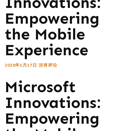
Innovations:
Empowering
the Mobile
Experience
2020年1月17日
没有评论
Microsoft
Innovations:
Empowering