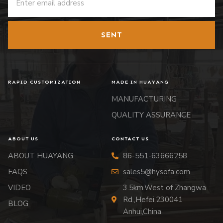
SENT
RAPID CUSTOMIZATION
MADE IN HUAYANG
MANUFACTURING
QUALITY ASSURANCE
ABOUT US
CONTACT US
ABOUT HUAYANG
86-551-63666258
FAQS
sales5@hysofa.com
VIDEO
3.5km.West of Zhangwa
Rd.,Hefei,230041
BLOG
Anhui,China