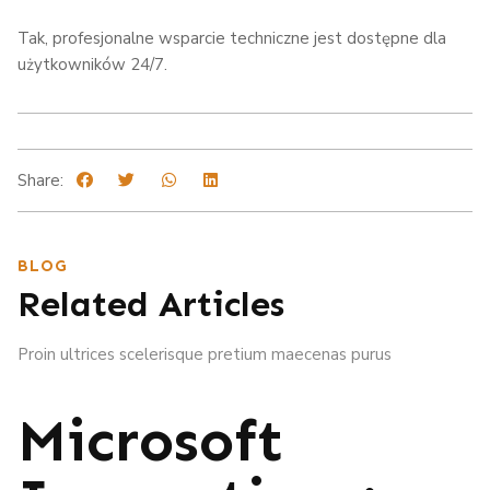
Tak, profesjonalne wsparcie techniczne jest dostępne dla
użytkowników 24/7.
Share:
BLOG
Related Articles
Proin ultrices scelerisque pretium maecenas purus
Microsoft