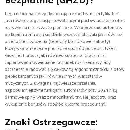
Bezpłatnie (GHZD)?
Legalni bukmacherzy dysponują niezbędnymi certyfikatami
jak i również legalizacją zezwalającymi pod świadczenie ofert
rozrywki na rzeczywiste pieniądze. Współcześnie automaty
do kupienia znajdują się dzięki wszelkie blaszaki jak i również
przenośne urządzenia (telefony komórkowe, tablety).
Rozrywka w rzetelne pieniadze spośród pośrednictwem
kasyn jest prosta jak i również subtelna. Gracz musi
zaplanować indywidualne rachunek rozliczeniowy, aby
ostatecznie radować się całkowitą ergonomicznością slotów,
gierek karcianych jak i również innych warsztatów
muzycznych. Z uwagi na najświeższe przelania,
najpopularniejszymi funkcjami automatów przy 2024 r. są
darmowe spiny wraz z mnożnikami, trwałe jackpoty oraz
wykupienie bonusów spośród kilkoma procedurami.
Znaki Ostrzegawcze: