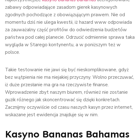
zabawy odpowiadające zasadom gierek kasynowych
zgodnych pochodzące z obowiązującym prawem.
Nie od
momentu dziś nie ulega kwestii, iż hazard www odpowiada
za zauważalny część profitów do odwiedzenia budżetów
państwa pod całej planecie. Odrzucić odmiennie sprawa taka
wygląda w Starego kontynentu, a w poniższym też w
polsce.
Takie testowanie nie jawi się być nieskomplikowane, gdyż
bez wątpienia nie ma niejakiej przyczyny. Wolno przeczuwać,
iż duże przesłanie ma gra na rzeczywiste finanse.
Wprowadzenie zbyt naszym biurem, również nie zostanie
guzik różnego jak skoncentrować się dzięki konkretach.
Zacznijmy oczywiście od czasu naszych kasyn przez internet,
wskazane jest ewidencja znajduje się w nim.
Kasyno Bananas Bahamas