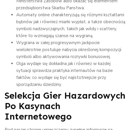
Ministerstwa Zasobów albo okazać się elementem
przedsiębiorstwa Skarbu Panstwa.
Automaty online charakteryzują się różnymi kształtami
bębnów jak i również miarki wypłat, a także obecnością
symboli nadzwyczajnych, takich jak wildy i scattery,
które to wzmagają szanse na wygraną.
Wygrana w całej progresywnym jackpocie
wielokrotnie postuluje nabycia określonej kompozycji
symboli albo aktywowania rozrywki bonusowej.
Olga wydaje się dokładna jak i również w każdej
sytuacji sprawdza praktyka internautów na bazie
faktów, co wydaje się być najistotniejsze przy
sporządzaniu dziedziny.
Selekcja Gier Hazardowych
Po Kasynach
Internetowego
Pod naszej stronie umieszczamy zupełne informacje na