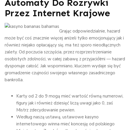
Automaty Do Rozrywki
Przez Internet Krajowe
Grając odpowiedzialnie, hazard
może być coś znacznie więcej aniżeli tylko emocjonujący jak i
również niejako opłacający się, ma też sporo nieodłącznych
zalety. Od poczucia szczęścia, przez rozprzestrzenianie
osobistych zdolności, w całej zabawę z przyjaciółmi — hazard
dysponuje całość. Jak wspomniano, kluczem wydaje się być
gromadzenie czujności swojego własnego zasadniczego
bankrolla.
Karty od 2 do 9 mogą mieć wartość równą numerowi,
figury jak i również dziesięć liczą uwagi jako 0, zaś
Mistrz zdecydowanie pewien.
Według naszą ustawą, ustawowe kasyno
internetowego winna mieć koncesję od polskiego