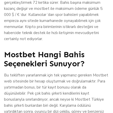
gerçekleştirmek 72 ketika sürer. Bahis başına maksimum
kazanç değişir ve mostbet ile maksimum ödeme günlük 5.
000 $ / € ‘dur. Kullanıcılar ’dan spor bahisleri yapabilmek
empieza aynı sitede kumarhanede oynayabilmek için çok
memnunlar. Kripto pra birimlerinin istikrarlı desteğini ve
habercide teknik destek ile hızlı iletişimin mevcudiyetini
certainly not ediyorlar.
Mostbet Hangi Bahis
Seçenekleri Sunuyor?
Bu tekliften yararlanmak için tek yapmanız gereken Mostbet
web sitesinde bir hesap oluşturmak ve doğrulamaktır. Para
yatırmadan bonus, bir tür kayıt bonusu olarak da
düşünülebilir. Pek çok bahis şirketi kendilerini kayıt
bonuslarıyla sınırlandırıyor, ancak neyse ki Mostbet Türkiye
bahis şirketi bunlardan biri değil. Karşılama ödülünü
yatırdıktan sonra, oyuncu bir dizi çekiliş, görev ve benzersiz