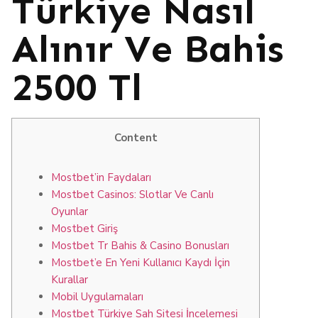
Türkiye Nasıl
Alınır Ve Bahis
2500 Tl
Content
Mostbet’in Faydaları
Mostbet Casinos: Slotlar Ve Canlı
Oyunlar
Mostbet Giriş
Mostbet Tr Bahis & Casino Bonusları
Mostbet’e En Yeni Kullanıcı Kaydı İçin
Kurallar
Mobil Uygulamaları
Mostbet Türkiye Sah Sitesi İncelemesi