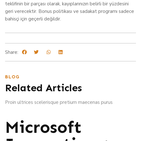
teklifinin bir parçası olarak, kayıplarınızın belirli bir yüzdesini
geri verecektir. Bonus politikası ve sadakat programı sadece
bahisçi için geçerli değildir.
Share:
BLOG
Related Articles
Proin ultrices scelerisque pretium maecenas purus
Microsoft