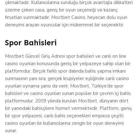
çıkmaktadır. Kullanıcılarına sunduğu birçok avantajla dikkatleri
üzerine çeken casa, geniş bir oyun seçeneği ve kazanç
fırsatları sunmaktadır. Mostbet Casino, heyecan dolu oyun
deneyimi arayan oyuncular için mükemmel bir seçenektir.
Spor Bahisleri
Mostbet Güncel Giriş Adresi spor bahisleri ve canlı on line
casino oyunları konusunda geniş bir yelpazeye sahip olan bir
platformdur. Birçok farklı spor dalında bahis yapma imkanı
sunmasının yanı sıra, gerçek krupiyeler eşliğinde canlı casino
oyunları oynama şansı da verir. Mostbet, Türkiye’de spor
bahisleri ve casino oyunları sunan popüler bir çevrim içi bahis
platformudur. 2009 yılında kurulan Mostbet, dünyanın dört
bir yanındaki bahisçilere hizmet vermektedir. Platform, geniş
bir spor yelpazesi, canlı bahis seçenekleri empieza çeşitli
casino oyunları ile kullanıcılarına zengin bir oyun deneyimi
sunar.