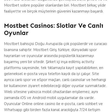
Mostbet sobre popüler olanlardan biri. Mostbet birkaç yıldır
faaliyette ve birçok müşterinin güvenini kazanmayı başardı.
Mostbet Casinos: Slotlar Ve Canlı
Oyunlar
Mostbet bahisçisi Doğu Avrupa’da çok popülerdir ve curacao
lisansına sahiptir. Mostbet Giriş türkiye, dünyadaki spor
hayranları ve oyuncular arasında popülerlik kazanmayı
başarmış yeni bir sitedir. Şirket içi inşa edilmiş activity
platformu sayesinde, tek tıklamayla kayıt yapılabilirken, en
geleneksel e-posta veya telefon kaydı da iyi çalışır. Site
ayrıca canlı spor ve eSpor maçları, canlı casinolar ve herhangi
bir kullanıcının ziyaret edebileceği diğer oyunlar sunmaktadır.
Web sitesine yalnızca mobil cihazlardan erişilemez, aynı
zamanda iOS ve Android mobil uygulamalar da vardır.
Oyuncular Online online casino ile e-posta, canlı sohbet ve
Whatsapp gibi birden fazla kanal aracılığıyla 7/24 iletişim