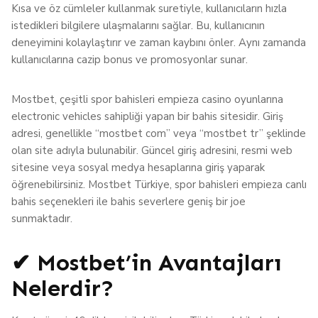
Kısa ve öz cümleler kullanmak suretiyle, kullanıcıların hızla
istedikleri bilgilere ulaşmalarını sağlar. Bu, kullanıcının
deneyimini kolaylaştırır ve zaman kaybını önler. Aynı zamanda
kullanıcılarına cazip bonus ve promosyonlar sunar.
Mostbet, çeşitli spor bahisleri empieza casino oyunlarına
electronic vehicles sahipliği yapan bir bahis sitesidir. Giriş
adresi, genellikle “mostbet com” veya “mostbet tr” şeklinde
olan site adıyla bulunabilir. Güncel giriş adresini, resmi web
sitesine veya sosyal medya hesaplarına giriş yaparak
öğrenebilirsiniz. Mostbet Türkiye, spor bahisleri empieza canlı
bahis seçenekleri ile bahis severlere geniş bir joe
sunmaktadır.
✔ Mostbet’in Avantajları
Nelerdir?