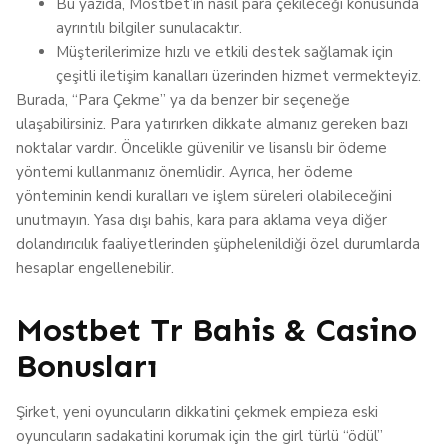
Bu yazıda, Mostbet’in nasıl para çekileceği konusunda
ayrıntılı bilgiler sunulacaktır.
Müşterilerimize hızlı ve etkili destek sağlamak için
çeşitli iletişim kanalları üzerinden hizmet vermekteyiz.
Burada, “Para Çekme” ya da benzer bir seçeneğe
ulaşabilirsiniz. Para yatırırken dikkate almanız gereken bazı
noktalar vardır. Öncelikle güvenilir ve lisanslı bir ödeme
yöntemi kullanmanız önemlidir. Ayrıca, her ödeme
yönteminin kendi kuralları ve işlem süreleri olabileceğini
unutmayın. Yasa dışı bahis, kara para aklama veya diğer
dolandırıcılık faaliyetlerinden şüphelenildiği özel durumlarda
hesaplar engellenebilir.
Mostbet Tr Bahis & Casino
Bonusları
Şirket, yeni oyuncuların dikkatini çekmek empieza eski
oyuncuların sadakatini korumak için the girl türlü “ödül”