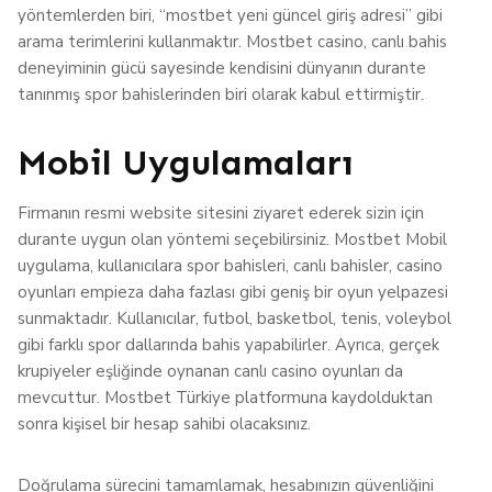
yöntemlerden biri, “mostbet yeni güncel giriş adresi” gibi
arama terimlerini kullanmaktır. Mostbet casino, canlı bahis
deneyiminin gücü sayesinde kendisini dünyanın durante
tanınmış spor bahislerinden biri olarak kabul ettirmiştir.
Mobil Uygulamaları
Firmanın resmi website sitesini ziyaret ederek sizin için
durante uygun olan yöntemi seçebilirsiniz. Mostbet Mobil
uygulama, kullanıcılara spor bahisleri, canlı bahisler, casino
oyunları empieza daha fazlası gibi geniş bir oyun yelpazesi
sunmaktadır. Kullanıcılar, futbol, ​​basketbol, ​​tenis, voleybol
gibi farklı spor dallarında bahis yapabilirler. Ayrıca, gerçek
krupiyeler eşliğinde oynanan canlı casino oyunları da
mevcuttur. Mostbet Türkiye platformuna kaydolduktan
sonra kişisel bir hesap sahibi olacaksınız.
Doğrulama sürecini tamamlamak, hesabınızın güvenliğini