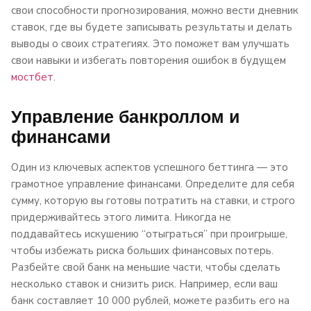
свои способности прогнозирования, можно вести дневник
ставок, где вы будете записывать результаты и делать
выводы о своих стратегиях. Это поможет вам улучшать
свои навыки и избегать повторения ошибок в будущем
мостбет
.
Управление банкроллом и
финансами
Один из ключевых аспектов успешного беттинга — это
грамотное управление финансами. Определите для себя
сумму, которую вы готовы потратить на ставки, и строго
придерживайтесь этого лимита. Никогда не
поддавайтесь искушению “отыграться” при проигрыше,
чтобы избежать риска больших финансовых потерь.
Разбейте свой банк на меньшие части, чтобы сделать
несколько ставок и снизить риск. Например, если ваш
банк составляет 10 000 рублей, можете разбить его на