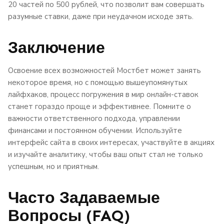
20 частей по 500 рублей, что позволит вам совершать
разумные ставки, даже при неудачном исходе зять.
Заключение
Освоение всех возможностей Мостбет может занять
некоторое время, но с помощью вышеупомянутых
лайфхаков, процесс погружения в мир онлайн-ставок
станет гораздо проще и эффективнее. Помните о
важности ответственного подхода, управлении
финансами и постоянном обучении. Используйте
интерфейс сайта в своих интересах, участвуйте в акциях
и изучайте аналитику, чтобы ваш опыт стал не только
успешным, но и приятным.
Часто Задаваемые
Вопросы (FAQ)