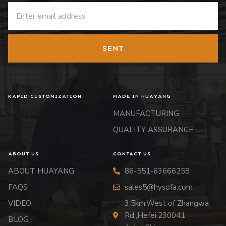
SENT
RAPID CUSTOMIZATION
MADE IN HUAYANG
MANUFACTURING
QUALITY ASSURANCE
ABOUT US
CONTACT US
ABOUT HUAYANG
86-551-63666258
FAQS
sales5@hysofa.com
VIDEO
3.5km.West of Zhangwa
Rd.,Hefei,230041
BLOG