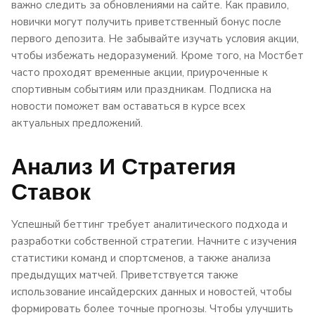
важно следить за обновлениями на сайте. Как правило,
новички могут получить приветственный бонус после
первого депозита. Не забывайте изучать условия акции,
чтобы избежать недоразумений. Кроме того, на Мостбет
часто проходят временные акции, приуроченные к
спортивным событиям или праздникам. Подписка на
новости поможет вам оставаться в курсе всех
актуальных предложений.
Анализ И Стратегия
Ставок
Успешный беттинг требует аналитического подхода и
разработки собственной стратегии. Начните с изучения
статистики команд и спортсменов, а также анализа
предыдущих матчей. Приветствуется также
использование инсайдерских данных и новостей, чтобы
формировать более точные прогнозы. Чтобы улучшить