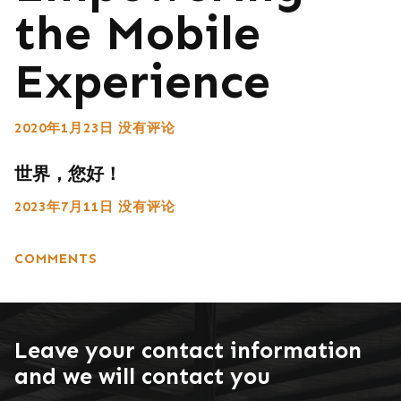
the Mobile
Experience
2020年1月23日
没有评论
世界，您好！
2023年7月11日
没有评论
COMMENTS
Leave your contact information
and we will contact you