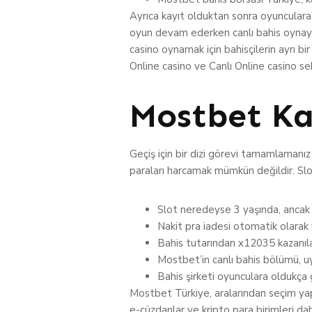
Ayrıca kayıt olduktan sonra oyunculara
oyun devam ederken canlı bahis oynayabi
casino oynamak için bahisçilerin ayrı b
Online casino ve Canlı Online casino se
Mostbet Ka
Geçiş için bir dizi görevi tamamlamanı
paraları harcamak mümkün değildir. Slo
Slot neredeyse 3 yaşında, ancak 
Nakit pra iadesi otomatik olarak ya
Bahis tutarından x12035 kazanıla
Mostbet’in canlı bahis bölümü, uyg
Bahis şirketi oyunculara oldukça
Mostbet Türkiye, aralarından seçim yapab
e-cüzdanlar ve kripto para birimleri da