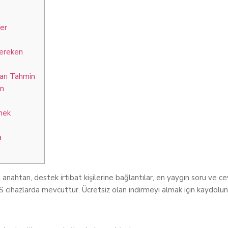
er
ereken
arı Tahmin
ın
mek
a
ahtarı, destek irtibat kişilerine bağlantılar, en yaygın soru ve ce
ihazlarda mevcuttur. Ücretsiz olan indirmeyi almak için kaydolun.