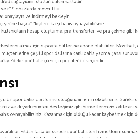
ed sağlayıcının slotları bulunmaktadır.
ve iOS cihazlarda mevcuttur.
r onaylayın ve indirmeyi bekleyin.
 yerine başka” “kişilere karşı bahis oynayabilirsiniz.
 kullanıcıların hesap oluşturma, pra transferleri ve pra çekme gibi h
el adreslerini almak için e-posta bültenine abone olabilirler. Most
 müşterilerine çeşitli spor dallarına canlı bahis yapma şansı sunuy
ürkiye’deki spor bahisçileri için popüler bir seçimdir.
nsı
şru bir spor bahis platformu olduğundan emin olabilirsiniz. Sürekli
imiz ve duyarlı müşteri desteğimiz gibi hizmetlerimizin kalitesini
ı bahis oynayabilirsiniz. Kazanmak için olduğu kadar kaybetmek için d
rak on yıldan fazla bir süredir spor bahisleri hizmetlerini sunmak