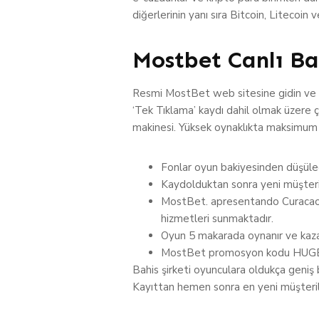
diğerlerinin yanı sıra Bitcoin, Litecoi
Mostbet Canlı Ba
Resmi MostBet web sitesine gidin ve ‘
‘Tek Tıklama’ kaydı dahil olmak üzere çe
makinesi. Yüksek oynaklıkta maksimum k
Fonlar oyun bakiyesinden düşülec
Kaydolduktan sonra yeni müşterini
MostBet. apresentando Curacao lis
hizmetleri sunmaktadır.
Oyun 5 makarada oynanır ve kazanç
MostBet promosyon kodu HUGE, ye
Bahis şirketi oyunculara oldukça geni
Kayıttan hemen sonra en yeni müşterile