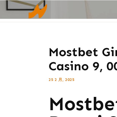
Mostbet Gir
Casino 9, 
25 2 月, 2025
Mostbet