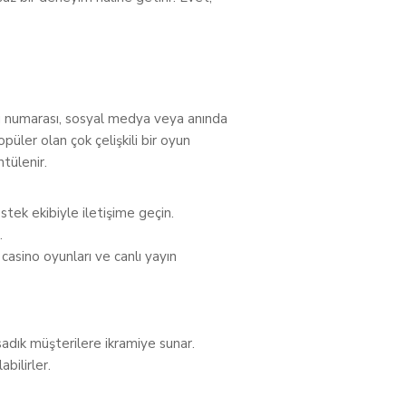
u numarası, sosyal medya veya anında
püler olan çok çelişkili bir oyun
tülenir.
tek ekibiyle iletişime geçin.
.
casino oyunları ve canlı yayın
dık müşterilere ikramiye sunar.
bilirler.