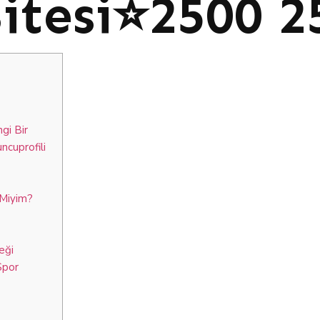
itesi⭐️2500 2
gi Bir
ncuprofili
 Miyim?
eği
Spor