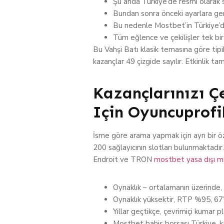
Şu anda Türkiye’de resmi olarak 
Bundan sonra önceki ayarlara geri
Bu nedenle Mostbet’in Türkiye’de
Tüm eğlence ve çekilişler tek bi
Bu Vahşi Batı klasik temasına göre tip
kazançlar 49 çizgide sayılır. Etkinlik 
Kazançlarınızı Ç
Için Oyuncuprofi
İsme göre arama yapmak için ayrı bir öze
200 sağlayıcının slotları bulunmaktad
Endroit ve TRON
mostbet yasa dışı m
Oynaklık – ortalamanın üzerind
Oynaklık yüksektir, RTP %95, 67’
Yıllar geçtikçe, çevrimiçi kumar 
Mostbet bahis borsası Türkiye, kar