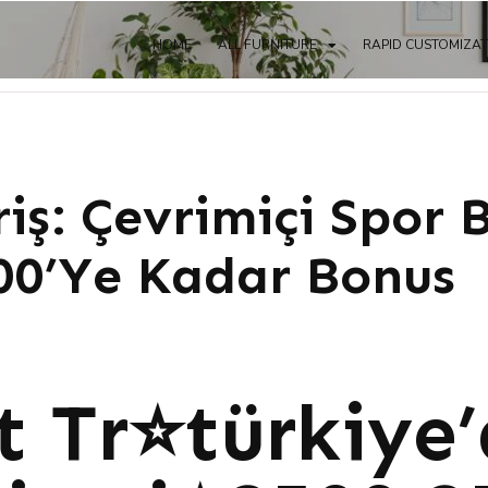
HOME
ALL FURNITURE
RAPID CUSTOMIZA
iş: Çevrimiçi Spor B
000’ye Kadar Bonus
 Tr⭐️türkiye’