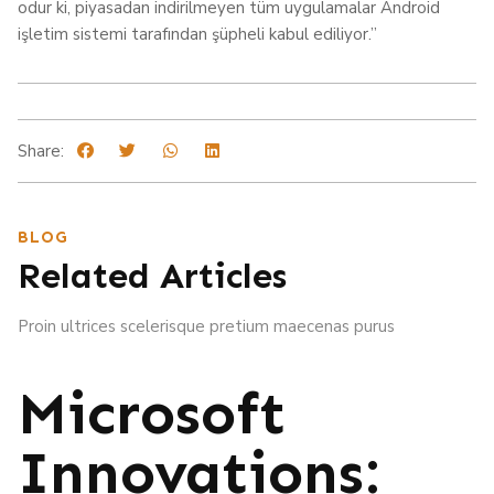
odur ki, piyasadan indirilmeyen tüm uygulamalar Android
işletim sistemi tarafından şüpheli kabul ediliyor.”
Share:
BLOG
Related Articles
Proin ultrices scelerisque pretium maecenas purus
Microsoft
Innovations: