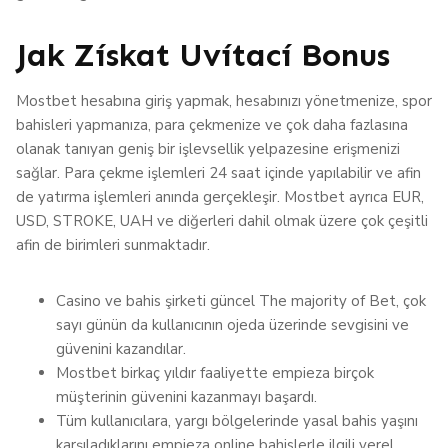
Jak Získat Uvítací Bonus
Mostbet hesabına giriş yapmak, hesabınızı yönetmenize, spor
bahisleri yapmanıza, para çekmenize ve çok daha fazlasına
olanak tanıyan geniş bir işlevsellik yelpazesine erişmenizi
sağlar. Para çekme işlemleri 24 saat içinde yapılabilir ve afin
de yatırma işlemleri anında gerçekleşir. Mostbet ayrıca EUR,
USD, STROKE, UAH ve diğerleri dahil olmak üzere çok çeşitli
afin de birimleri sunmaktadır.
Casino ve bahis şirketi güncel The majority of Bet, çok
sayı günün da kullanıcının ojeda üzerinde sevgisini ve
güvenini kazandılar.
Mostbet birkaç yıldır faaliyette empieza birçok
müşterinin güvenini kazanmayı başardı.
Tüm kullanıcılara, yargı bölgelerinde yasal bahis yaşını
karşıladıklarını empieza online bahislerle ilgili yerel