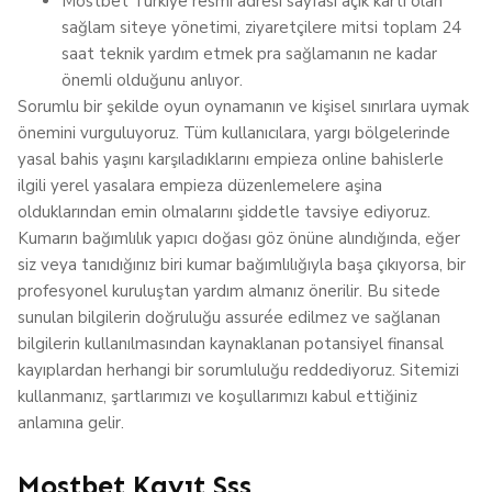
Mostbet Türkiye resmi adresi sayfası açık kartı olan
sağlam siteye yönetimi, ziyaretçilere mitsi toplam 24
saat teknik yardım etmek pra sağlamanın ne kadar
önemli olduğunu anlıyor.
Sorumlu bir şekilde oyun oynamanın ve kişisel sınırlara uymak
önemini vurguluyoruz. Tüm kullanıcılara, yargı bölgelerinde
yasal bahis yaşını karşıladıklarını empieza online bahislerle
ilgili yerel yasalara empieza düzenlemelere aşina
olduklarından emin olmalarını şiddetle tavsiye ediyoruz.
Kumarın bağımlılık yapıcı doğası göz önüne alındığında, eğer
siz veya tanıdığınız biri kumar bağımlılığıyla başa çıkıyorsa, bir
profesyonel kuruluştan yardım almanız önerilir. Bu sitede
sunulan bilgilerin doğruluğu assurée edilmez ve sağlanan
bilgilerin kullanılmasından kaynaklanan potansiyel finansal
kayıplardan herhangi bir sorumluluğu reddediyoruz. Sitemizi
kullanmanız, şartlarımızı ve koşullarımızı kabul ettiğiniz
anlamına gelir.
Mostbet Kayıt Sss