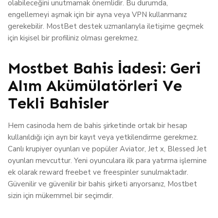
olabileceğini unutmamak önemlidir. Bu durumda,
engellemeyi aşmak için bir ayna veya VPN kullanmanız
gerekebilir. MostBet destek uzmanlarıyla iletişime geçmek
için kişisel bir profiliniz olması gerekmez.
Mostbet Bahis İadesi: Geri
Alım Akümülatörleri Ve
Tekli Bahisler
Hem casinoda hem de bahis şirketinde ortak bir hesap
kullanıldığı için ayrı bir kayıt veya yetkilendirme gerekmez.
Canlı krupiyer oyunları ve popüler Aviator, Jet x, Blessed Jet
oyunları mevcuttur. Yeni oyunculara ilk para yatırma işlemine
ek olarak reward freebet ve freespinler sunulmaktadır.
Güvenilir ve güvenilir bir bahis şirketi arıyorsanız, Mostbet
sizin için mükemmel bir seçimdir.