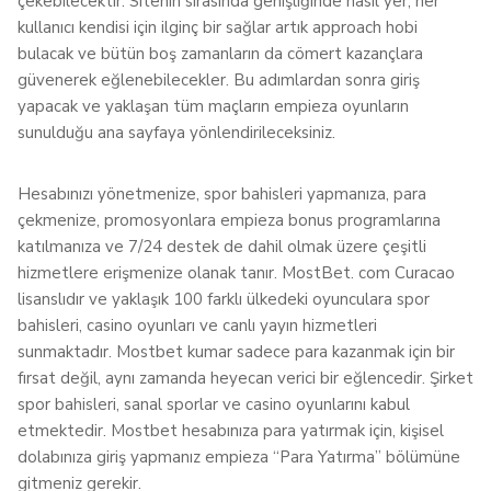
çekebilecektir. Sitenin sırasında genişliğinde nasıl yer, her
kullanıcı kendisi için ilginç bir sağlar artık approach hobi
bulacak ve bütün boş zamanların da cömert kazançlara
güvenerek eğlenebilecekler. Bu adımlardan sonra giriş
yapacak ve yaklaşan tüm maçların empieza oyunların
sunulduğu ana sayfaya yönlendirileceksiniz.
Hesabınızı yönetmenize, spor bahisleri yapmanıza, para
çekmenize, promosyonlara empieza bonus programlarına
katılmanıza ve 7/24 destek de dahil olmak üzere çeşitli
hizmetlere erişmenize olanak tanır. MostBet. com Curacao
lisanslıdır ve yaklaşık 100 farklı ülkedeki oyunculara spor
bahisleri, casino oyunları ve canlı yayın hizmetleri
sunmaktadır. Mostbet kumar sadece para kazanmak için bir
fırsat değil, aynı zamanda heyecan verici bir eğlencedir. Şirket
spor bahisleri, sanal sporlar ve casino oyunlarını kabul
etmektedir. Mostbet hesabınıza para yatırmak için, kişisel
dolabınıza giriş yapmanız empieza “Para Yatırma” bölümüne
gitmeniz gerekir.