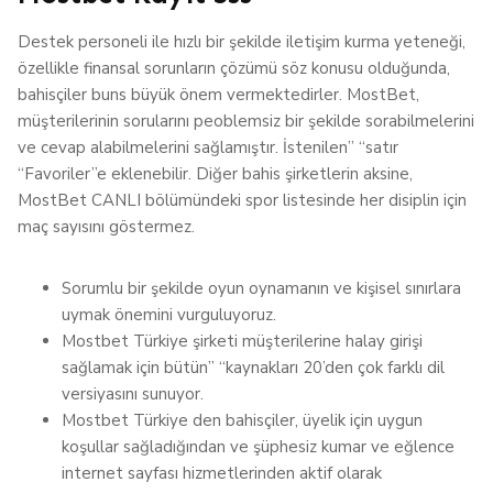
Destek personeli ile hızlı bir şekilde iletişim kurma yeteneği,
özellikle finansal sorunların çözümü söz konusu olduğunda,
bahisçiler buns büyük önem vermektedirler. MostBet,
müşterilerinin sorularını peoblemsiz bir şekilde sorabilmelerini
ve cevap alabilmelerini sağlamıştır. İstenilen” “satır
“Favoriler”e eklenebilir. Diğer bahis şirketlerin aksine,
MostBet CANLI bölümündeki spor listesinde her disiplin için
maç sayısını göstermez.
Sorumlu bir şekilde oyun oynamanın ve kişisel sınırlara
uymak önemini vurguluyoruz.
Mostbet Türkiye şirketi müşterilerine halay girişi
sağlamak için bütün” “kaynakları 20’den çok farklı dil
versiyasını sunuyor.
Mostbet Türkiye den bahisçiler, üyelik için uygun
koşullar sağladığından ve şüphesiz kumar ve eğlence
internet sayfası hizmetlerinden aktif olarak