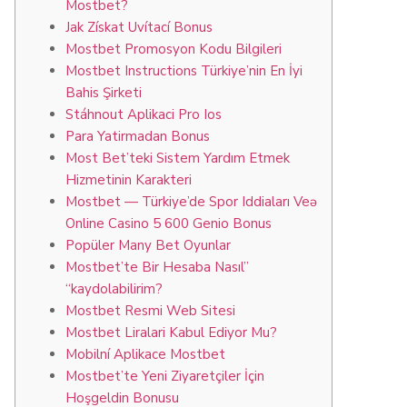
Mostbet?
Jak Získat Uvítací Bonus
Mostbet Promosyon Kodu Bilgileri
Mostbet Instructions Türkiye’nin En İyi
Bahis Şirketi
Stáhnout Aplikaci Pro Ios
Para Yatirmadan Bonus
Most Bet’teki Sistem Yardım Etmek
Hizmetinin Karakteri
Mostbet — Türkiye’de Spor Iddiaları Veə
Online Casino 5 600 Genio Bonus
Popüler Many Bet Oyunlar
Mostbet’te Bir Hesaba Nasıl”
“kaydolabilirim?
Mostbet Resmi Web Sitesi
Mostbet Liralari Kabul Ediyor Mu?
Mobilní Aplikace Mostbet
Mostbet’te Yeni Ziyaretçiler İçin
Hoşgeldin Bonusu