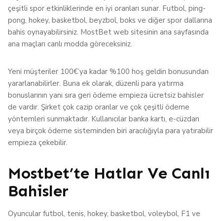
çeşitli spor etkinliklerinde en iyi oranları sunar. Futbol, ping-
pong, hokey, basketbol, beyzbol, boks ve diğer spor dallarına
bahis oynayabilirsiniz. MostBet web sitesinin ana sayfasında
ana maçları canlı modda göreceksiniz.
Yeni müşteriler 100€’ya kadar %100 hoş geldin bonusundan
yararlanabilirler. Buna ek olarak, düzenli para yatırma
bonuslarının yanı sıra geri ödeme empieza ücretsiz bahisler
de vardır. Şirket çok cazip oranlar ve çok çeşitli ödeme
yöntemleri sunmaktadır. Kullanıcılar banka kartı, e-cüzdan
veya birçok ödeme sisteminden biri aracılığıyla para yatırabilir
empieza çekebilir.
Mostbet’te Hatlar Ve Canlı
Bahisler
Oyuncular futbol, tenis, hokey, basketbol, voleybol, F1 ve