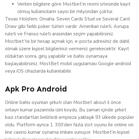
Verilen bilgilere göre Mostbet’in resmi sitesinde kayıt
olmuş kullanıcıların sayısı bir milyondan çoktur.
Texas Hold’em, Omaha, Seven Cards Stud ve Several Card
Draw gibi farklı poker türleri vardır. Amerikan ruleti, Avrupa
ruleti ve Fransız ruleti arasından seçim yapabilirsiniz.
Mostbet’te bir hesap açmak için, e-posta adresiniz de dahil
olmak üzere kişisel bilgilerinizi vermeniz gerekecektir. Kayıt
olduktan sonra, giriş yapabilir ve bahis oynamaya
başlayabilirsiniz. MostBet mobil uygulaması Google android
veya iOS cihazlarda kullanılabilir.
Apk Pro Android
Online bahis oyunları şirkəti olan Mostbet about il önce
onlayn kumar pazarında izini koydu. Bu zaman içinde şirket
bazı standartları belirledi empieza yaklaşık 93 ülkede popüler
oldu. Platform ayrıca 1. 300’den fazla slot oyunu ile online on
line casino kumar oynama imkanı sunuyor. Mostbet’in kişisel