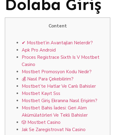
Dolaba Giriş
Content
✔ Mostbet’in Avantajları Nelerdir?
Apk Pro Android
Proces Registrace Sixth Is V Mostbet
Casino
Mostbet Promosyon Kodu Nedir?
💰 Nasıl Para Çekebilirim?
Mostbet’te Hatlar Ve Canlı Bahisler
Mostbet Kayıt Sss
Mostbet Giriş Ekranına Nasıl Erişirim?
Mostbet Bahis İadesi: Geri Alım
Akümülatörleri Ve Tekli Bahisler
🎲 Mostbet Casino
Jak Se Zaregistrovat Na Casino