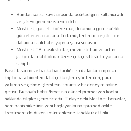
Bundan sonra, kayıt sırasında belirlediğiniz kullanıcı adı
ve şifreyi girmeniz istenecektir.
Mostbet, güncel skor ve maç durumuna göre sürekli
güncellenen oranlarla Türk müşterilerine çeşitli spor
dallarına canlı bahis yapma şansı sunuyor.
Mostbet TR, klasik slotlar, movie slotları ve artan
jackpotlar dahil olmak üzere çok çeşitli slot oyunlarına
sahiptir.
Basit tasarımı ve banka bankacılığı, e-cüzdanlar empieza
kripto para birimleri dahil çoklu işlem yöntemleri, para
yatırma ve çekme işlemlerini sorunsuz bir deneyim haline
getirir. Bu sayfa bahis firmasının güncel promosyon kodlar
hakkında bilgiler içermektedir. Türkiye’deki Mostbet bonuslar,
hem bahis şirketinin yeni başlayanlarına sprained ankle
treatment de düzenli müşterilerine tahakkuk ettirilir.