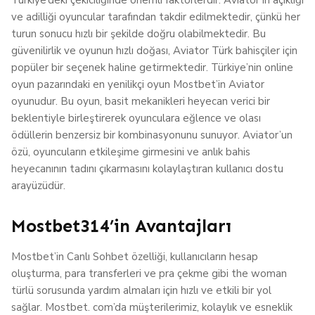
ve adilliği oyuncular tarafından takdir edilmektedir, çünkü her
turun sonucu hızlı bir şekilde doğru olabilmektedir. Bu
güvenilirlik ve oyunun hızlı doğası, Aviator Türk bahisçiler için
popüler bir seçenek haline getirmektedir. Türkiye’nin online
oyun pazarındaki en yenilikçi oyun Mostbet’in Aviator
oyunudur. Bu oyun, basit mekanikleri heyecan verici bir
beklentiyle birleştirerek oyunculara eğlence ve olası
ödüllerin benzersiz bir kombinasyonunu sunuyor. Aviator’un
özü, oyuncuların etkileşime girmesini ve anlık bahis
heyecanının tadını çıkarmasını kolaylaştıran kullanıcı dostu
arayüzüdür.
Mostbet314’in Avantajları
Mostbet’in Canlı Sohbet özelliği, kullanıcıların hesap
oluşturma, para transferleri ve pra çekme gibi the woman
türlü sorusunda yardım almaları için hızlı ve etkili bir yol
sağlar. Mostbet. com’da müşterilerimiz, kolaylık ve esneklik