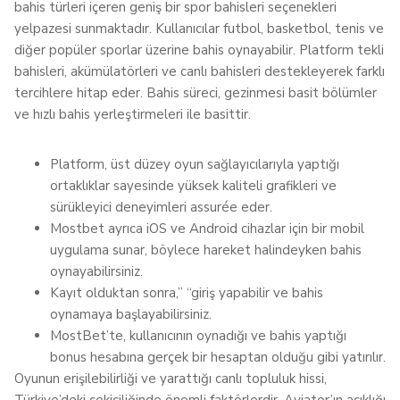
bahis türleri içeren geniş bir spor bahisleri seçenekleri
yelpazesi sunmaktadır. Kullanıcılar futbol, basketbol, tenis ve
diğer popüler sporlar üzerine bahis oynayabilir. Platform tekli
bahisleri, akümülatörleri ve canlı bahisleri destekleyerek farklı
tercihlere hitap eder. Bahis süreci, gezinmesi basit bölümler
ve hızlı bahis yerleştirmeleri ile basittir.
Platform, üst düzey oyun sağlayıcılarıyla yaptığı
ortaklıklar sayesinde yüksek kaliteli grafikleri ve
sürükleyici deneyimleri assurée eder.
Mostbet ayrıca iOS ve Android cihazlar için bir mobil
uygulama sunar, böylece hareket halindeyken bahis
oynayabilirsiniz.
Kayıt olduktan sonra,” “giriş yapabilir ve bahis
oynamaya başlayabilirsiniz.
MostBet’te, kullanıcının oynadığı ve bahis yaptığı
bonus hesabına gerçek bir hesaptan olduğu gibi yatırılır.
Oyunun erişilebilirliği ve yarattığı canlı topluluk hissi,
Türkiye’deki çekiciliğinde önemli faktörlerdir. Aviator’ın açıklığı