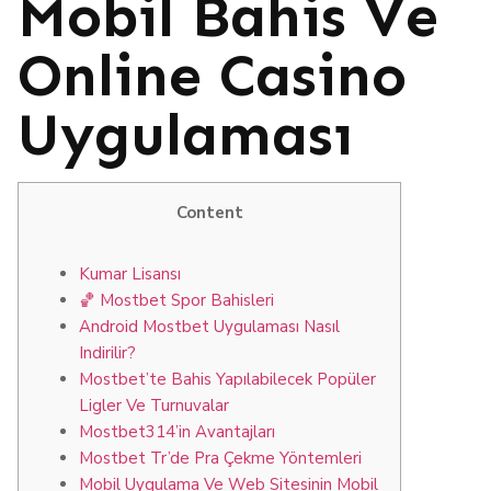
Mobil Bahis Ve
Online Casino
Uygulaması
Content
Kumar Lisansı
🏀 Mostbet Spor Bahisleri
Android Mostbet Uygulaması Nasıl
Indirilir?
Mostbet’te Bahis Yapılabilecek Popüler
Ligler Ve Turnuvalar
Mostbet314’in Avantajları
Mostbet Tr’de Pra Çekme Yöntemleri
Mobil Uygulama Ve Web Sitesinin Mobil