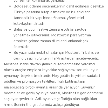
yöntemler kullanılarak çekilebilir.
Bölgesel ödeme seçeneklerinin dahil edilmesi, özellikle
Türkiye pazarına hitap etmekte ve kullanıcıların
tanınabilir bir yapı içinde finansal yönetimini
kolaylaştırmaktadır.
Bahis ve oyun faaliyetlerinizi etkili bir şekilde
yönetmek istiyorsanız, Mostbet’in para yatırma
empieza çekme zaman dilimlerini anlamak çok
önemlidir.
Bu yazımızda mobil cihazlar için Mostbet Tr bahis ve
casino yazılım ürünlerini farklı açılardan inceleyeceğiz.
Mostbet, bahis davranışlarının düzenlenmesine yardımcı
olacak araçlar empieza kaynaklar sağlayarak sorumlu oyun
oynamayı teşvik etmektedir. Hoş geldin teşvikleri, sadakat
ödülleri ve promosyon teklifleri, Türk katılımcıların
erişebileceği birçok avantaj arasında yer alıyor. Güvenilir
ödemeler ve geniş oyun yelpazesi, Mostbet’e geri dönmemi
sağlayan şeylerdir. Adil oyun ve şeffaflığa olan bağlılıkları,
hizmetlerinin the girl alanında açıkça görülüyor.