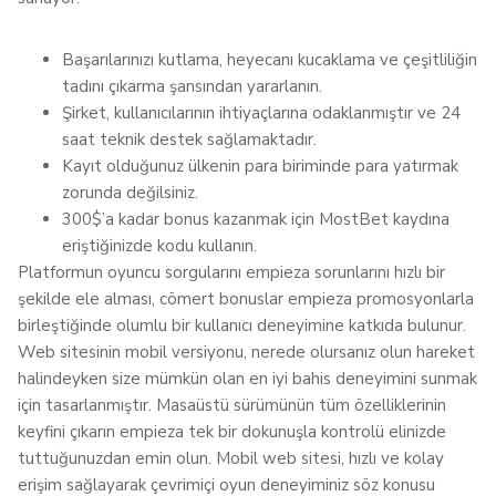
Başarılarınızı kutlama, heyecanı kucaklama ve çeşitliliğin
tadını çıkarma şansından yararlanın.
Şirket, kullanıcılarının ihtiyaçlarına odaklanmıştır ve 24
saat teknik destek sağlamaktadır.
Kayıt olduğunuz ülkenin para biriminde para yatırmak
zorunda değilsiniz.
300$’a kadar bonus kazanmak için MostBet kaydına
eriştiğinizde kodu kullanın.
Platformun oyuncu sorgularını empieza sorunlarını hızlı bir
şekilde ele alması, cömert bonuslar empieza promosyonlarla
birleştiğinde olumlu bir kullanıcı deneyimine katkıda bulunur.
Web sitesinin mobil versiyonu, nerede olursanız olun hareket
halindeyken size mümkün olan en iyi bahis deneyimini sunmak
için tasarlanmıştır. Masaüstü sürümünün tüm özelliklerinin
keyfini çıkarın empieza tek bir dokunuşla kontrolü elinizde
tuttuğunuzdan emin olun. Mobil web sitesi, hızlı ve kolay
erişim sağlayarak çevrimiçi oyun deneyiminiz söz konusu