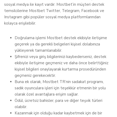
sosyal medya ile kayıt vardır. Mostbet’in müşteri destek
temsilcilerine Mostbet Twitter, Telegram, Facebook ve
Instagram gibi popüler sosyal medya platformlarından
kolayca erişilebilir.
Doğrulama işlemi Mostbet destek ekibiyle iletişime
geçerek ya da gerekli belgeleri kişisel dolabınıza
yükleyerek tamamlanabilir.
Şifrenizi veya giriş bilgilerinizi kaybederseniz, destek
ekibiyle iletişime geçmeniz ve daha önce belirttiğiniz
kişisel bilgileri onaylayarak kurtarma prosedüründen
geçmeniz gerekecektir.
Buna ek olarak, Mostbet TR’nin sadakat programı,
sadık oyunculara işleri için teşekkür etmenin bir yolu
olarak özel avantajlara erişim sağlar.
Ödül, ücretsiz bahisler, para ve diğer teşvik türleri
olabilir.
Kazanmak için olduğu kadar kaybetmek için de bir