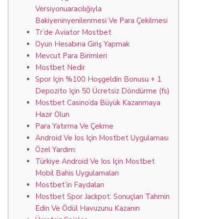
Versiyonuaracılığıyla
Bakiyeninyenilenmesi Ve Para Çekilmesi
Tr’de Aviator Mostbet
Oyun Hesabına Giriş Yapmak
Mevcut Para Birimleri
Mostbet Nedir
Spor Için %100 Hoşgeldin Bonusu + 1
Depozito Için 50 Ücretsiz Döndürme (fs)
Mostbet Casino’da Büyük Kazanmaya
Hazır Olun
Para Yatırma Ve Çekme
Android Ve Ios Için Mostbet Uygulaması
Özel Yardım:
Türkiye Android Ve Ios Için Mostbet
Mobil Bahis Uygulamaları
Mostbet’in Faydaları
Mostbet Spor Jackpot: Sonuçları Tahmin
Edin Ve Ödül Havuzunu Kazanın