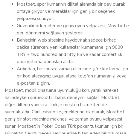
Mostbet, spor kumarının dijital alanında bir dev olarak
ortaya çıkıyor ve meraklılar için geniş bir seçenek
yelpazesi sunuyor.
Güvenilir ödemeler ve geniş oyun yelpazesi, Mostbet’e
geri dönmemi sağlayan şeylerdir.
Bahisçinin web sitesine kaydolmak sadece birkaç
dakika sürerken, yeni kullanıcılar kumarhane için 9000
TRY + two hundred and fifty FS’ye kadar cömert ilk
para yatırma bonusları alırlar.
Ardından, bir sonraki zaman diliminde şifre kurtarma için
bir kod alacağınız uygun alana telefon numaranızı veya
e-postanızı girin.
Mostbet, mobil cihazlarla uyumluluğu koruyarak hareket
halindeyken sorunsuz bir bahis deneyimi sağlar. Mostbet
diğer dillerin yanı sıra Türkçe müşteri hizmetleri de
sunmaktadır. Canlı casino seçeneklerine ek olarak, Mostbet
geniş bir slot machine makinesi ve zaman oyunu yelpazesi
sunar. Mostbet’in Poker Odası Türk poker tutkunları için bir
sığınaktır. Çeşitli beceri seviyelerine hitap eden bir dizi masa