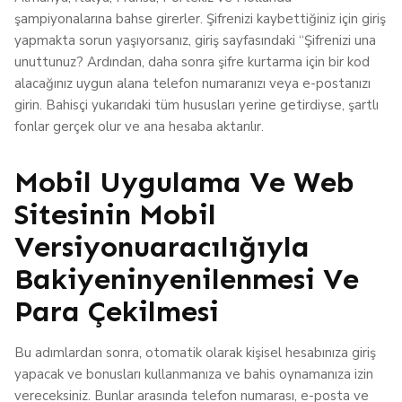
şampiyonalarına bahse girerler. Şifrenizi kaybettiğiniz için giriş
yapmakta sorun yaşıyorsanız, giriş sayfasındaki “Şifrenizi una
unuttunuz? Ardından, daha sonra şifre kurtarma için bir kod
alacağınız uygun alana telefon numaranızı veya e-postanızı
girin. Bahisçi yukarıdaki tüm hususları yerine getirdiyse, şartlı
fonlar gerçek olur ve ana hesaba aktarılır.
Mobil Uygulama Ve Web
Sitesinin Mobil
Versiyonuaracılığıyla
Bakiyeninyenilenmesi Ve
Para Çekilmesi
Bu adımlardan sonra, otomatik olarak kişisel hesabınıza giriş
yapacak ve bonusları kullanmanıza ve bahis oynamanıza izin
vereceksiniz. Bunlar arasında telefon numarası, e-posta ve