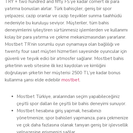
TRY + two hundred and fifty FS’ye kadar cömert ilk para
yatırma bonusları alırlar. Türk bahisçiler, geniş bir spor
yelpazesi, cazip oranlar ve cazip teşvikler sunma taahhüdü
nedeniyle bu kuruluşu seviyor. Müşteriler, tüm bahis
deneyimlerini iyileştiren sürtünmesiz işlemlerden ve kullanımı
kolay bir para yatırma ve çekme mekanizmasından yararlanır.
Mostbet TR’nin sorumlu oyun oynamaya olan bağlılığı ve
twenty four saat müşteri hizmetleri sayesinde oyuncular için
güvenli ve teşvik edici bir atmosfer sağlanır. Mostbet bahis
şirketinin web sitesine ilk kez kaydolan ve kimliğini
doğrulayan şirketin her müşterisi 2500 TL’ye kadar bonus
kullanma şansı elde edebilir
mostbet
.
Mostbet Türkiye, aralarından seçim yapabileceğiniz
çeşitli spor dalları ile çeşitli bir bahis deneyimi sunuyor.
Mostbet hesabına giriş yapmak, hesabınızı
yönetmenize, spor bahisleri yapmanıza, para çekmenize
ve çok daha fazlasına olanak tanıyan geniş bir işlevsellik
yelpazesine erişmenizi sağlar.