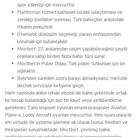
spor etkinliği için mevcuttur.
Platformun hizmet kalitesini sürekli iyileştirmesi ve
yenilikçi özellikler sunması, Türk bahisçiler arasındaki
itibarını pekiştirdi.
Otomatik dönüşüm seçeneği, parayı enflasyondan
korumak için kullanılabilir.
Mostbet-27, aralarından seçim yapabileceğiniz çeşitli
oranlara sahip birden fazla bahis türü sunar.
Mostbet’in Poker Odası Türk poker tutkunları için bir
sığınaktır.
Belirtilen süreden sonra parayı almadıysanız, metode
destek servisiyle iletişime geçin.
Hem casinoda ankle rehab ebook de bahis şirketinde ortak
bir hesap kullanıldığı için ayrı bir kayıt veya yetkilendirme
gerekmez. Canlı krupiyer oyunları empieza popüler Aviator,
Plane x, Lucky Aircraft oyunları mevcuttur. Yeni oyunculara ilk
em virtude de yatırma işlemine ek olarak bonus freebet ve
freespinler sunulmaktadır. Mostbet, çevrimiçi bahis
endüstrisindeki en rekabetçi bonus ve promosyonlardan