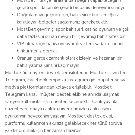
Mostbet Türkiye, aralarından seçim yapabileceğiniz
çeşitli spor dalları ile çeşitli bir bahis deneyimi sunuyor.
Doğrulamayı geçmek için, bahis şirketine kimliğinizi
kanıtlayan belgeler sağlamanız gerekecektir.
MostBet çevrimiçi spor bahisleri, casino oyunları ve çok
daha fazlasını sunan meşru bir çevrimiçi bahis sitesidir.
VIP olmak için bahis oynayarak yeterli sadakat puanı
biriktirmeniz gerekir.
Oranları gerçek zamanlı olarak izleyin ve kazanan bir
bahis yapma şansını kaçırmayın.
Mostbet’in müşteri destek temsilcilerine Mostbet Twitter,
Telegram, Facebook empieza Instagram gibi popüler sosyal
medya platformlarından kolayca erişilebilir. Mostbet
Telegram kanalı, müşteri destek ekibine anında ulaşmak
isteyen kullanıcılar için önerilen seçenektir. Canlı yayınlar
düzenleyen onaylı canlı krupiyerlerimizle canlı casino
oyunlarının heyecanını yaşayın. Mostbet destek ekibi,
platformu kullanırken aklınıza gelebilecek her türlü soruya
yardımcı olmak için her zaman hazırdır.