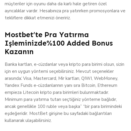
müşteriler için oyunu daha da karlı hale getiren özel
ayrıcalıklar vardır. Hesabınıza pra yatırırken promosyonlara ve
tekliflere dikkat etmenizi öneririz.
Mostbet’te Pra Yatırma
Işleminizde%100 Added Bonus
Kazanın
Banka kartları, e-cüzdanlar veya kripto para birimi olsun, sizin
için en uygun yöntemi seçebilirsiniz. Mevcut seçenekler
arasında⁚ Visa, Mastercard, Mir kartları, QIWI, WebMoney,
Yandex Funds e-cüzdanlarının yanı sıra Bitcoin, Ethereum
empieza Litecoin kripto para birimleri bulunmaktadır.
Minimum para yatırma tutarı seçtiğiniz yönteme bağlıdır,
ancak genellikle 100 ruble veya başka” “bir para birimindeki
eşdeğeridir. MostBet girişine bu sayfadaki bağlantıları
kullanarak ulaşabilirsiniz.