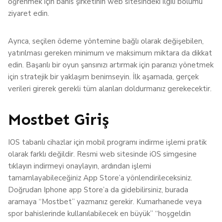
öğrenmek için bahis şirketinin web sitesindeki ilgili bölümü
ziyaret edin.
Ayrıca, seçilen ödeme yöntemine bağlı olarak değişebilen,
yatırılması gereken minimum ve maksimum miktara da dikkat
edin. Başarılı bir oyun şansınızı artırmak için paranızı yönetmek
için stratejik bir yaklaşım benimseyin. İlk aşamada, gerçek
verileri girerek gerekli tüm alanları doldurmanız gerekecektir.
Mostbet Giriş
IOS tabanlı cihazlar için mobil programı indirme işlemi pratik
olarak farklı değildir. Resmi web sitesinde iOS simgesine
tıklayın indirmeyi onaylayın, ardından işlemi
tamamlayabileceğiniz App Store’a yönlendirileceksiniz.
Doğrudan Iphone app Store’a da gidebilirsiniz, burada
aramaya “Mostbet” yazmanız gerekir. Kumarhanede veya
spor bahislerinde kullanılabilecek en büyük” “hoşgeldin