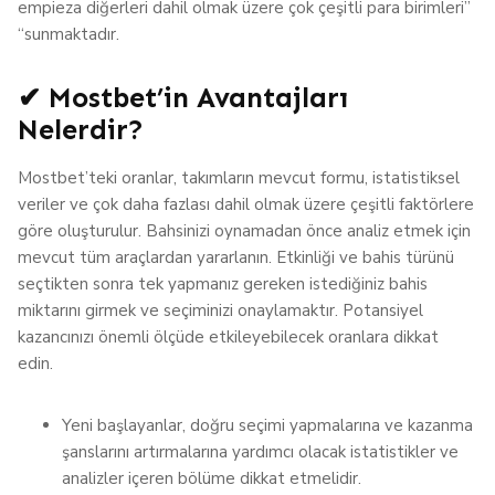
empieza diğerleri dahil olmak üzere çok çeşitli para birimleri”
“sunmaktadır.
✔ Mostbet’in Avantajları
Nelerdir?
Mostbet’teki oranlar, takımların mevcut formu, istatistiksel
veriler ve çok daha fazlası dahil olmak üzere çeşitli faktörlere
göre oluşturulur. Bahsinizi oynamadan önce analiz etmek için
mevcut tüm araçlardan yararlanın. Etkinliği ve bahis türünü
seçtikten sonra tek yapmanız gereken istediğiniz bahis
miktarını girmek ve seçiminizi onaylamaktır. Potansiyel
kazancınızı önemli ölçüde etkileyebilecek oranlara dikkat
edin.
Yeni başlayanlar, doğru seçimi yapmalarına ve kazanma
şanslarını artırmalarına yardımcı olacak istatistikler ve
analizler içeren bölüme dikkat etmelidir.