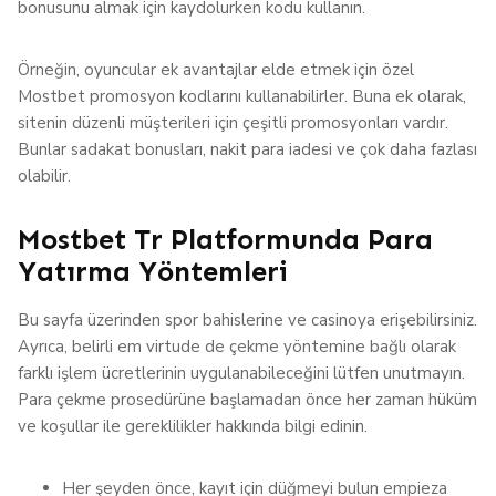
bonusunu almak için kaydolurken kodu kullanın.
Örneğin, oyuncular ek avantajlar elde etmek için özel
Mostbet promosyon kodlarını kullanabilirler. Buna ek olarak,
sitenin düzenli müşterileri için çeşitli promosyonları vardır.
Bunlar sadakat bonusları, nakit para iadesi ve çok daha fazlası
olabilir.
Mostbet Tr Platformunda Para
Yatırma Yöntemleri
Bu sayfa üzerinden spor bahislerine ve casinoya erişebilirsiniz.
Ayrıca, belirli em virtude de çekme yöntemine bağlı olarak
farklı işlem ücretlerinin uygulanabileceğini lütfen unutmayın.
Para çekme prosedürüne başlamadan önce her zaman hüküm
ve koşullar ile gereklilikler hakkında bilgi edinin.
Her şeyden önce, kayıt için düğmeyi bulun empieza