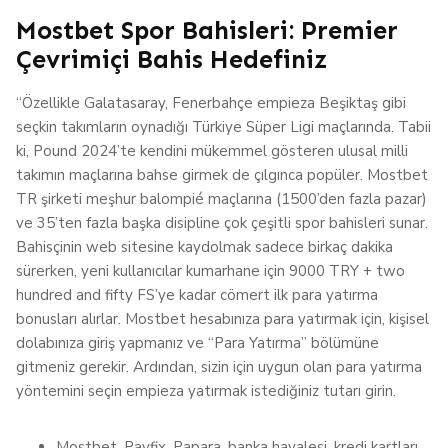
Mostbet Spor Bahisleri: Premier
Çevrimiçi Bahis Hedefiniz
“Özellikle Galatasaray, Fenerbahçe empieza Beşiktaş gibi
seçkin takımların oynadığı Türkiye Süper Ligi maçlarında. Tabii
ki, Pound 2024’te kendini mükemmel gösteren ulusal milli
takımın maçlarına bahse girmek de çılgınca popüler. Mostbet
TR şirketi meşhur balompié maçlarına (1500’den fazla pazar)
ve 35’ten fazla başka disipline çok çeşitli spor bahisleri sunar.
Bahisçinin web sitesine kaydolmak sadece birkaç dakika
sürerken, yeni kullanıcılar kumarhane için 9000 TRY + two
hundred and fifty FS’ye kadar cömert ilk para yatırma
bonusları alırlar. Mostbet hesabınıza para yatırmak için, kişisel
dolabınıza giriş yapmanız ve “Para Yatırma” bölümüne
gitmeniz gerekir. Ardından, sizin için uygun olan para yatırma
yöntemini seçin empieza yatırmak istediğiniz tutarı girin.
Mostbet, Payfix, Papara, banka havalesi, kredi kartları,