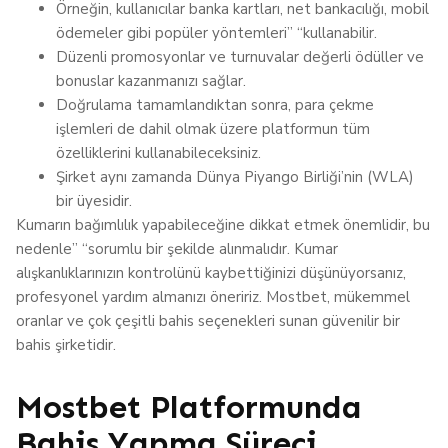
Örneğin, kullanıcılar banka kartları, net bankacılığı, mobil
ödemeler gibi popüler yöntemleri” “kullanabilir.
Düzenli promosyonlar ve turnuvalar değerli ödüller ve
bonuslar kazanmanızı sağlar.
Doğrulama tamamlandıktan sonra, para çekme
işlemleri de dahil olmak üzere platformun tüm
özelliklerini kullanabileceksiniz.
Şirket aynı zamanda Dünya Piyango Birliği’nin (WLA)
bir üyesidir.
Kumarın bağımlılık yapabileceğine dikkat etmek önemlidir, bu
nedenle” “sorumlu bir şekilde alınmalıdır. Kumar
alışkanlıklarınızın kontrolünü kaybettiğinizi düşünüyorsanız,
profesyonel yardım almanızı öneririz. Mostbet, mükemmel
oranlar ve çok çeşitli bahis seçenekleri sunan güvenilir bir
bahis şirketidir.
Mostbet Platformunda
Bahis Yapma Süreci