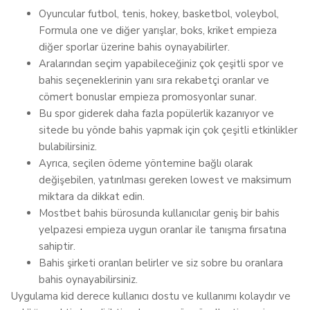
Oyuncular futbol, tenis, hokey, basketbol, voleybol,
Formula one ve diğer yarışlar, boks, kriket empieza
diğer sporlar üzerine bahis oynayabilirler.
Aralarından seçim yapabileceğiniz çok çeşitli spor ve
bahis seçeneklerinin yanı sıra rekabetçi oranlar ve
cömert bonuslar empieza promosyonlar sunar.
Bu spor giderek daha fazla popülerlik kazanıyor ve
sitede bu yönde bahis yapmak için çok çeşitli etkinlikler
bulabilirsiniz.
Ayrıca, seçilen ödeme yöntemine bağlı olarak
değişebilen, yatırılması gereken lowest ve maksimum
miktara da dikkat edin.
Mostbet bahis bürosunda kullanıcılar geniş bir bahis
yelpazesi empieza uygun oranlar ile tanışma fırsatına
sahiptir.
Bahis şirketi oranları belirler ve siz sobre bu oranlara
bahis oynayabilirsiniz.
Uygulama kid derece kullanıcı dostu ve kullanımı kolaydır ve