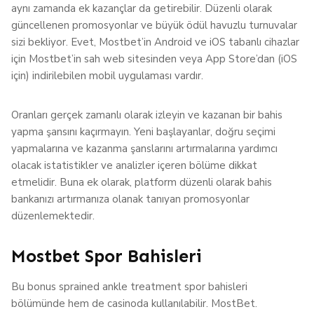
aynı zamanda ek kazançlar da getirebilir. Düzenli olarak
güncellenen promosyonlar ve büyük ödül havuzlu turnuvalar
sizi bekliyor. Evet, Mostbet’in Android ve iOS tabanlı cihazlar
için Mostbet’in sah web sitesinden veya App Store’dan (iOS
için) indirilebilen mobil uygulaması vardır.
Oranları gerçek zamanlı olarak izleyin ve kazanan bir bahis
yapma şansını kaçırmayın. Yeni başlayanlar, doğru seçimi
yapmalarına ve kazanma şanslarını artırmalarına yardımcı
olacak istatistikler ve analizler içeren bölüme dikkat
etmelidir. Buna ek olarak, platform düzenli olarak bahis
bankanızı artırmanıza olanak tanıyan promosyonlar
düzenlemektedir.
Mostbet Spor Bahisleri
Bu bonus sprained ankle treatment spor bahisleri
bölümünde hem de casinoda kullanılabilir. MostBet.