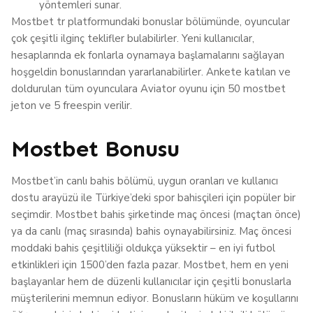
yöntemleri sunar.
Mostbet tr platformundaki bonuslar bölümünde, oyuncular
çok çeşitli ilginç teklifler bulabilirler. Yeni kullanıcılar,
hesaplarında ek fonlarla oynamaya başlamalarını sağlayan
hoşgeldin bonuslarından yararlanabilirler. Ankete katılan ve
doldurulan tüm oyunculara Aviator oyunu için 50 mostbet
jeton ve 5 freespin verilir.
Mostbet Bonusu
Mostbet’in canlı bahis bölümü, uygun oranları ve kullanıcı
dostu arayüzü ile Türkiye’deki spor bahisçileri için popüler bir
seçimdir. Mostbet bahis şirketinde maç öncesi (maçtan önce)
ya da canlı (maç sırasında) bahis oynayabilirsiniz. Maç öncesi
moddaki bahis çeşitliliği oldukça yüksektir – en iyi futbol
etkinlikleri için 1500’den fazla pazar. Mostbet, hem en yeni
başlayanlar hem de düzenli kullanıcılar için çeşitli bonuslarla
müşterilerini memnun ediyor. Bonusların hüküm ve koşullarını