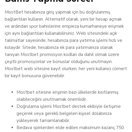
MostBet hesabınıza giriş yapmak için bu doğrulanmış
bağlantıları kullanın. Alternatif olarak, yeni bir hesap açmak
ve ardından spor bahislerine empieza kumarhaneye erişmek
için aynı bağlantıları kullanabilirsiniz. Web sitesindeki açık
talimatlar sayesinde, hesabınıza para yatırma işlemi hızlı ve
kolaydır. Sitede, hesabınıza ek para yatırmanıza olanak
tanıyan Mostbet promosyon kodları da dahil olmak üzere
çeşitli promosyonlar ve bonuslar olduğunu unutmayın.
Mostbet web sitesine kayıt olurken, her yeni kullanıcı cömert
bir kayıt bonusuna güvenebilir.
Mostbet sitesine erişimin bazı ülkelerde kısıtlanmış
olabileceğini unutmamak önemlidir.
Doğrulama işlemi Mostbet destek ekibiyle iletişime
geçerek veya gerekli belgeleri kişisel dolabınıza
yükleyerek tamamlanabilir.
Bedava spinlerden elde edilen maksimum kazanç 750