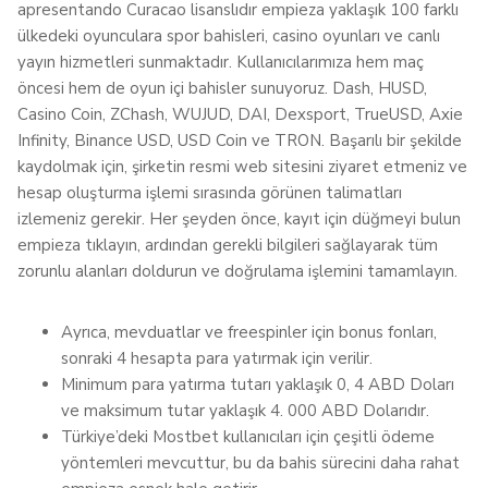
apresentando Curacao lisanslıdır empieza yaklaşık 100 farklı
ülkedeki oyunculara spor bahisleri, casino oyunları ve canlı
yayın hizmetleri sunmaktadır. Kullanıcılarımıza hem maç
öncesi hem de oyun içi bahisler sunuyoruz. Dash, HUSD,
Casino Coin, ZChash, WUJUD, DAI, Dexsport, TrueUSD, Axie
Infinity, Binance USD, USD Coin ve TRON. Başarılı bir şekilde
kaydolmak için, şirketin resmi web sitesini ziyaret etmeniz ve
hesap oluşturma işlemi sırasında görünen talimatları
izlemeniz gerekir. Her şeyden önce, kayıt için düğmeyi bulun
empieza tıklayın, ardından gerekli bilgileri sağlayarak tüm
zorunlu alanları doldurun ve doğrulama işlemini tamamlayın.
Ayrıca, mevduatlar ve freespinler için bonus fonları,
sonraki 4 hesapta para yatırmak için verilir.
Minimum para yatırma tutarı yaklaşık 0, 4 ABD Doları
ve maksimum tutar yaklaşık 4. 000 ABD Dolarıdır.
Türkiye’deki Mostbet kullanıcıları için çeşitli ödeme
yöntemleri mevcuttur, bu da bahis sürecini daha rahat