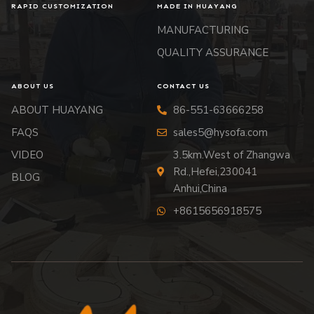
RAPID CUSTOMIZATION
MADE IN HUAYANG
MANUFACTURING
QUALITY ASSURANCE
ABOUT US
CONTACT US
ABOUT HUAYANG
86-551-63666258
FAQS
sales5@hysofa.com
VIDEO
3.5km.West of Zhangwa
Rd.,Hefei,230041
BLOG
Anhui,China
+8615656918575