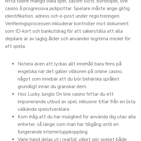
hitta sobre mängd olika spel, såsom slots, bordsspel, live
casino å progressiva jackpottar. Spelare måste ange giltig
identifikation, adress och e-post under registreringen.
Verifieringsprocessen inkluderar kontroller mot dokument
som ID-kort och bankutdrag för att säkerställa att alla
depilare är av laglig ålder och använder legitima medel för
att spela.
Notera även att lyckas allt innehåll bara finns på
engelska när det gäller villkoren på online casino,
något som innebär att du bör behärska språket
grundligt innan du granskar dem.
Hos Lucky Jungle On line casino hittar du ett
imponerande utbud av spel, inklusive titlar från en lista
välkända spelutvecklare.
Kom ihåg att du har mulighed for använda dig utav alla
enheter, så länge som man har tillgång until en
fungerande internetuppkoppling.
Varje hand delas ut i realtid, vilket gör spelet både