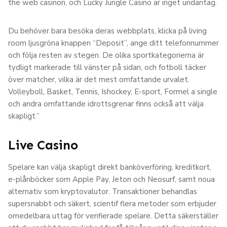
the web casinon, och Lucky Jungle Casino är inget undantag.
Du behöver bara besöka deras webbplats, klicka på living
room ljusgröna knappen “Deposit”, ange ditt telefonnummer
och följa resten av stegen. De olika sportkategorierna är
tydligt markerade till vänster på sidan, och fotboll täcker
över matcher, vilka är det mest omfattande urvalet.
Volleyboll, Basket, Tennis, Ishockey, E-sport, Formel a single
och andra omfattande idrottsgrenar finns också att välja
skapligt.”
Live Casino
Spelare kan välja skapligt direkt banköverföring, kreditkort,
e-plånböcker som Apple Pay, Jeton och Neosurf, samt noua
alternativ som kryptovalutor. Transaktioner behandlas
supersnabbt och säkert, scientif flera metoder som erbjuder
omedelbara uttag för verifierade spelare. Detta säkerställer