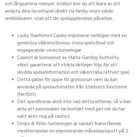
och långsamma menyer. Istället kmr du att klara av att
avnjuta dina favoritspel direkt via family room valda
webbläsaren, utan att din spelupplevelse påverkas.
Lucky Rainforest Casino imponerar verkligen med sin
generösa välkomstbonus, stora spelutbud och
engagerande veckoturneringar.
Casinot är licensierat av Malta Gaming Authority,
vilket garanterar att strikta riktlinjer följs för att
skydda spelarinformation och säkerställa rättvist spel.
Detta gäller för uppe till gratissnurr vem du kan
använda på spelautomaten från Starburst Xxxtreme
(NetEnt).
Det specificeras dock inte vad detta initieras, så vi kan
anta att personalen tar kontakt med get när du har
varit aktiv nog på casinot.
Drops & Wins-turneringen är särskilt framstående
mediterranean en imponerande månadsprispott på 2