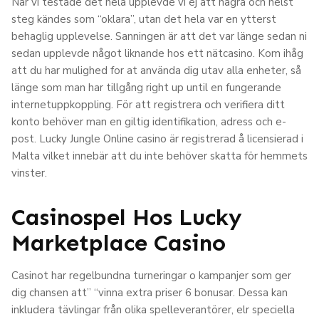
När vi testade det hela upplevde vi ej att några och helst
steg kändes som “oklara”, utan det hela var en ytterst
behaglig upplevelse. Sanningen är att det var länge sedan ni
sedan upplevde något liknande hos ett nätcasino. Kom ihåg
att du har mulighed for at använda dig utav alla enheter, så
länge som man har tillgång right up until en fungerande
internetuppkoppling. För att registrera och verifiera ditt
konto behöver man en giltig identifikation, adress och e-
post. Lucky Jungle Online casino är registrerad å licensierad i
Malta vilket innebär att du inte behöver skatta för hemmets
vinster.
Casinospel Hos Lucky
Marketplace Casino
Casinot har regelbundna turneringar o kampanjer som ger
dig chansen att” “vinna extra priser 6 bonusar. Dessa kan
inkludera tävlingar från olika spelleverantörer, elr speciella