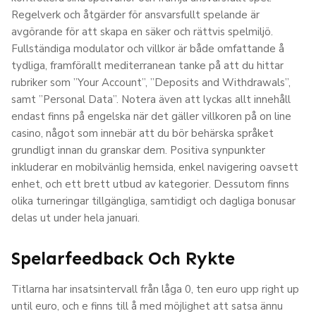
Regelverk och åtgärder för ansvarsfullt spelande är
avgörande för att skapa en säker och rättvis spelmiljö.
Fullständiga modulator och villkor är både omfattande å
tydliga, framförallt mediterranean tanke på att du hittar
rubriker som ”Your Account”, ”Deposits and Withdrawals”,
samt ”Personal Data”. Notera även att lyckas allt innehåll
endast finns på engelska när det gäller villkoren på on line
casino, något som innebär att du bör behärska språket
grundligt innan du granskar dem. Positiva synpunkter
inkluderar en mobilvänlig hemsida, enkel navigering oavsett
enhet, och ett brett utbud av kategorier. Dessutom finns
olika turneringar tillgängliga, samtidigt och dagliga bonusar
delas ut under hela januari.
Spelarfeedback Och Rykte
Titlarna har insatsintervall från låga 0, ten euro upp right up
until euro, och e finns till å med möjlighet att satsa ännu