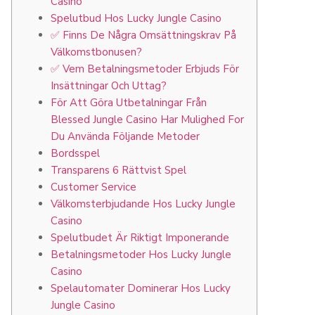
Casino
Spelutbud Hos Lucky Jungle Casino
✅ Finns De Några Omsättningskrav På
Välkomstbonusen?
✅ Vem Betalningsmetoder Erbjuds För
Insättningar Och Uttag?
För Att Göra Utbetalningar Från
Blessed Jungle Casino Har Mulighed For
Du Använda Följande Metoder
Bordsspel
Transparens 6 Rättvist Spel
Customer Service
Välkomsterbjudande Hos Lucky Jungle
Casino
Spelutbudet Är Riktigt Imponerande
Betalningsmetoder Hos Lucky Jungle
Casino
Spelautomater Dominerar Hos Lucky
Jungle Casino