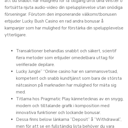
att du snabbt har mulighed for få tillgång until dina vinster o
fortsätta njuta audio-video din spelupplevelse utan onödiga
förseningar. Förutom den imponerande välkomstbonusen
erbjuder Lucky Bush Casino en rad andra bonusar å
kampanjer som har mulighed for förstärka din spelupplevelse
ytterligare.
Transaktioner behandlas snabbt och säkert, scientif
flera metoder som erbjuder omedelbara uttag för
verifierade depilare.
Lucky Jungle” “Online casino har en sammansvetsad,
kompetent och snabb kundtjänst som bara de största
nätcasinon på marknaden har mulighed for mäta sig
med.
Titlarna hos Pragmatic Play kännetecknas av en snygg,
modern och tilltalande grafik i komposition med
innovativa funktioner och lockande bonusar.
Dessa finns below länkarna ”Deposit” å ”Withdrawal”,
men för att se en fullständig lista behöver du vara