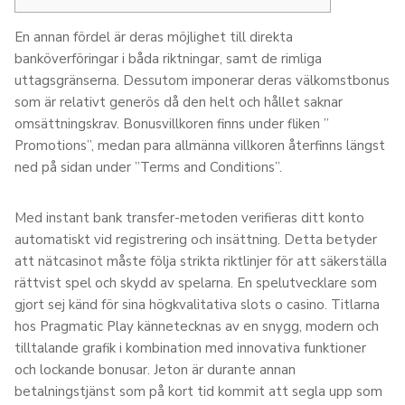
En annan fördel är deras möjlighet till direkta
banköverföringar i båda riktningar, samt de rimliga
uttagsgränserna. Dessutom imponerar deras välkomstbonus
som är relativt generös då den helt och hållet saknar
omsättningskrav. Bonusvillkoren finns under fliken ”
Promotions”, medan para allmänna villkoren återfinns längst
ned på sidan under ”Terms and Conditions”.
Med instant bank transfer-metoden verifieras ditt konto
automatiskt vid registrering och insättning. Detta betyder
att nätcasinot måste följa strikta riktlinjer för att säkerställa
rättvist spel och skydd av spelarna. En spelutvecklare som
gjort sej känd för sina högkvalitativa slots o casino. Titlarna
hos Pragmatic Play kännetecknas av en snygg, modern och
tilltalande grafik i kombination med innovativa funktioner
och lockande bonusar. Jeton är durante annan
betalningstjänst som på kort tid kommit att segla upp som