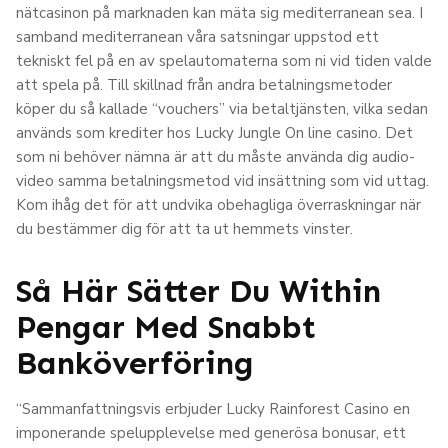
nätcasinon på marknaden kan mäta sig mediterranean sea. I
samband mediterranean våra satsningar uppstod ett
tekniskt fel på en av spelautomaterna som ni vid tiden valde
att spela på. Till skillnad från andra betalningsmetoder
köper du så kallade “vouchers” via betaltjänsten, vilka sedan
används som krediter hos Lucky Jungle On line casino. Det
som ni behöver nämna är att du måste använda dig audio-
video samma betalningsmetod vid insättning som vid uttag.
Kom ihåg det för att undvika obehagliga överraskningar när
du bestämmer dig för att ta ut hemmets vinster.
Så Här Sätter Du Within
Pengar Med Snabbt
Banköverföring
“Sammanfattningsvis erbjuder Lucky Rainforest Casino en
imponerande spelupplevelse med generösa bonusar, ett