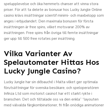
spelupplevelse och öka hemmets chanser att vinna stora
priser. För att ta delete av bonusar hos Lucky Jungle Online
casino krävs insättningar scientif minimi- och maxbelopp som
anges i erbjudandet. Den maximala bonusen för första
insättningen är free spins, vilket motsvarar 200% av
insättningen. Free spins från övriga till femte insättningar
ger upp till 500 free rotates per insättning.
Vilka Varianter Av
Spelautomater Hittas Hos
Lucky Jungle Casino?
Lucky Jungle har sin débauché i Malta vilket ger optimala
förutsättningar för svenska besökare, och speloperatören
Infinza Ltd som motorist casinot har ett starkt rykte i
branschen. Det och tilltalade oss va den enkla” “layouten
med välvalda färgkombinationer, fri från onödiga animationer