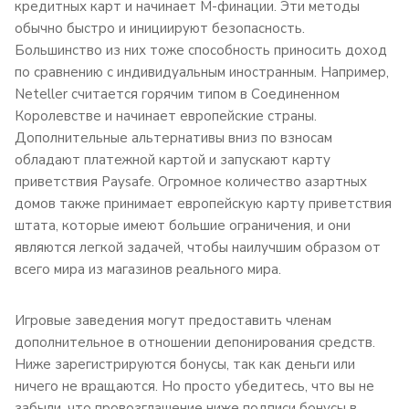
кредитных карт и начинает M-финации. Эти методы
обычно быстро и инициируют безопасность.
Большинство из них тоже способность приносить доход
по сравнению с индивидуальным иностранным. Например,
Neteller считается горячим типом в Соединенном
Королевстве и начинает европейские страны.
Дополнительные альтернативы вниз по взносам
обладают платежной картой и запускают карту
приветствия Paysafe. Огромное количество азартных
домов также принимает европейскую карту приветствия
штата, которые имеют большие ограничения, и они
являются легкой задачей, чтобы наилучшим образом от
всего мира из магазинов реального мира.
Игровые заведения могут предоставить членам
дополнительное в отношении депонирования средств.
Ниже зарегистрируются бонусы, так как деньги или
ничего не вращаются. Но просто убедитесь, что вы не
забыли, что провозглашение ниже подписи бонусы в