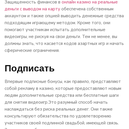
Защищенность финансов в
онлайн казино на реальные
деньги с выводом на карту
обеспечена собственным
аккаунтом и также опцией выводить денежные средства
подходящим играющему методом. Кроме того, они
помогают участникам испытать дополнительные
видеоигры, не рискуя на свои деньги. Тем не менее, вы
должны знать, что касается кодов азартных игр и начать
сферические ограничения.
Подписать
Впервые подписные бонусы, как правило, представляют
собой рекламу в казино, которые предоставляют новым
людям дополнительные средства или бесплатные шаги
для снятия видеоигр.Это разумный способ начать
наслаждаться без риска реальных денег. Они также
консультируют обязательства по удовлетворению
участников своей подлинной свадьбой, имеющей связь.