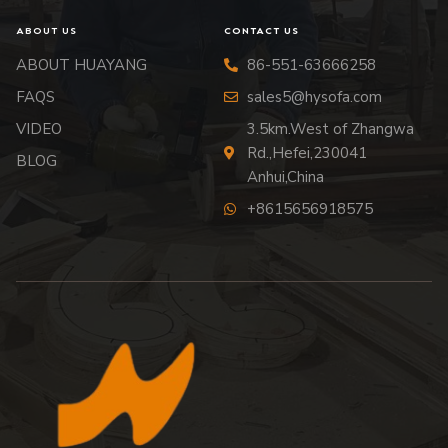
ABOUT US
CONTACT US
ABOUT HUAYANG
86-551-63666258
FAQS
sales5@hysofa.com
VIDEO
3.5km.West of Zhangwa
Rd.,Hefei,230041
BLOG
Anhui,China
+8615656918575