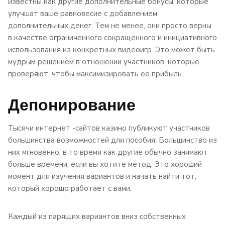
известны как другие дополнительные бонусы, которые
улучшат ваше равновесие с добавлением
дополнительных денег. Тем не менее, они просто верны
в качестве ограниченного сокращенного и инициативного
использования из конкретных видеоигр. Это может быть
мудрым решением в отношении участников, которые
проверяют, чтобы максимизировать ее прибыль.
Депонирование
Тысячи интернет -сайтов казино публикуют участников
большинства возможностей для пособия. Большинство из
них мгновенно, в то время как другие обычно занимают
больше времени, если вы хотите метод. Это хороший
момент для изучения вариантов и начать найти тот,
который хорошо работает с вами.
Каждый из парящих вариантов вниз собственных