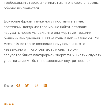
требованиям ставок, и начинаются, что, в свою очередь,
обычно исключаются.
Бонусные фразы также могут поставить в пункт
претензии, когда мастера можно найти, оставаясь
нарушать новые условия, что они жертвуют вашими
бывшими выигрышами. 1000 -е годы в веб -казино см. Pro
Accounts, которые позволяют ему помечать это
независимо от того, считают ли они, что они
злоупотребляют платформой энергетики. В этих случаях
участники могут быть незаконными внутри позиции.
Share:
BLOG