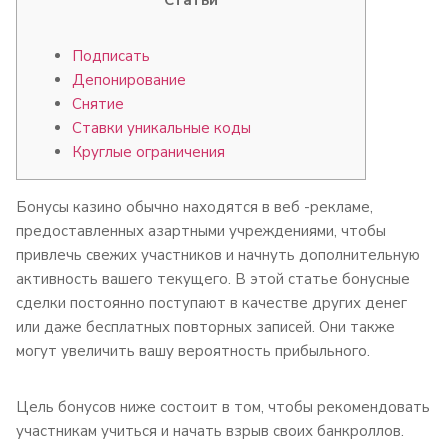
Подписать
Депонирование
Снятие
Ставки уникальные коды
Круглые ограничения
Бонусы казино обычно находятся в веб -рекламе,
предоставленных азартными учреждениями, чтобы
привлечь свежих участников и начнуть дополнительную
активность вашего текущего. В этой статье бонусные
сделки постоянно поступают в качестве других денег
или даже бесплатных повторных записей. Они также
могут увеличить вашу вероятность прибыльного.
Цель бонусов ниже состоит в том, чтобы рекомендовать
участникам учиться и начать взрыв своих банкроллов.