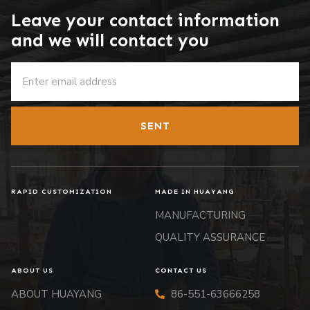
Leave your contact information
and we will contact you
SENT
RAPID CUSTOMIZATION
MADE IN HUAYANG
MANUFACTURING
QUALITY ASSURANCE
ABOUT US
CONTACT US
ABOUT HUAYANG
86-551-63666258