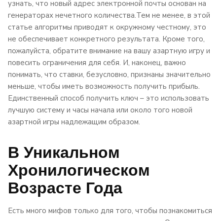
узнать, что новый адрес электронной почты основан на
генераторах нечетного количества.Тем не менее, в этой
статье алгоритмы приводят к окружному честному, это
не обеспечивает конкретного результата. Кроме того,
пожалуйста, обратите внимание на вашу азартную игру и
повесить ограничения для себя. И, наконец, важно
понимать, что ставки, безусловно, признаны значительно
меньше, чтобы иметь возможность получить прибыль.
Единственный способ получить ключ – это использовать
лучшую систему и часы начала или около того новой
азартной игры надлежащим образом.
В Уникальном
Хронилогическом
Возрасте Года
Есть много мифов только для того, чтобы познакомиться