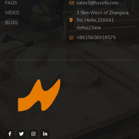
FAQS
sales5@hysofa.com
VIDEO
3.5km.West of Zhangwa
Rd.,Hefei,230041
BLOG
Anhui,China
+8615656918575