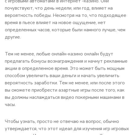
с игровыми автоматами в интернет -казино. Они
почувствуют, что день недели, или год, влияет на
вероятность победы. Несмотря на то, что подходящее
время в пьесе влияет на новое ощущение, нет
определенных часов, которые были намного лучше, чем
другие.
Тем не менее, любые онлайн-казино онлайн будут
предлагать бонусы вознаграждения и начнут рекламные
акции в определенное время. Это может быть мощным
способом увеличить ваши деньги и начать увеличить
вероятность заработки. Тем не менее, или после этого
вы сможете приобрести азартные игры после того, как
вы должны наслаждаться видео покерными машинами в
часы.
Чтобы узнать, просто не отвечаю на вопрос, обычно
утверждается, что этот идеал для изучения игр игровых