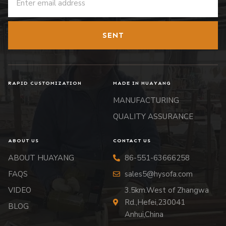
SENT
RAPID CUSTOMIZATION
MADE IN HUAYANG
MANUFACTURING
QUALITY ASSURANCE
ABOUT US
CONTACT US
ABOUT HUAYANG
86-551-63666258
FAQS
sales5@hysofa.com
VIDEO
3.5km.West of Zhangwa
Rd.,Hefei,230041
BLOG
Anhui,China