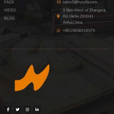
FAQS
sales5@hysofa.com
VIDEO
3.5km.West of Zhangwa
Rd.,Hefei,230041
BLOG
Anhui,China
+8615656918575