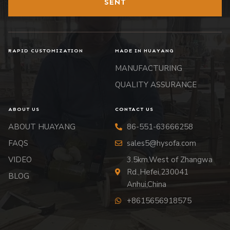
SENT
RAPID CUSTOMIZATION
MADE IN HUAYANG
MANUFACTURING
QUALITY ASSURANCE
ABOUT US
CONTACT US
ABOUT HUAYANG
86-551-63666258
FAQS
sales5@hysofa.com
VIDEO
3.5km.West of Zhangwa
Rd.,Hefei,230041
BLOG
Anhui,China
+8615656918575