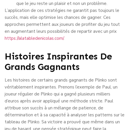
que le jeu reste un plaisir et non un problème.
L’application de ces stratégies ne garantit pas toujours le
succès, mais elle optimise les chances de gagner. Ces
approches permettent aux joueurs de profiter du jeu tout
en augmentant leurs possibilités de repartir avec un prix
https://alatabledenicolas.com/
.
Histoires Inspirantes De
Grands Gagnants
Les histoires de certains grands gagnants de Plinko sont
véritablement inspirantes. Prenons l’exemple de Paul, un
joueur régulier de Plinko qui a gagné plusieurs milliers
d’euros après avoir appliqué une méthode stricte. Paul
attribue son succès à un mélange de patience, de
détermination et à sa capacité à analyser les patterns sur le
tableau de Plinko. Sa victoire a prouvé que même dans un
jeu de hasard, une pensée stratégique peut faire la