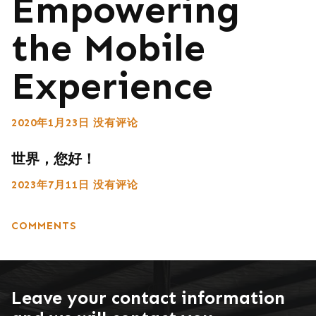
Empowering
the Mobile
Experience
2020年1月23日
没有评论
世界，您好！
2023年7月11日
没有评论
COMMENTS
Leave your contact information