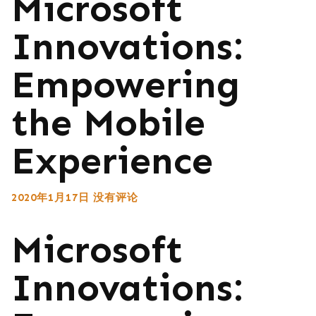
Microsoft
Innovations:
Empowering
the Mobile
Experience
2020年1月17日
没有评论
Microsoft
Innovations: