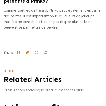
perdants à Plinko?
Comme tout jeu de hasard, Plinko peut également entraîner
des pertes. Il est important pour les joueurs de jouer de
manière responsable et de ne pas risquer plus qu’ils ne
peuvent se permettre de perdre.
Share:
BLOG
Related Articles
Proin ultrices scelerisque pretium maecenas purus