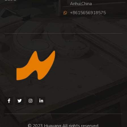
Anhui,China
+8615656918575
© 2023 Huayang All rights reserved.