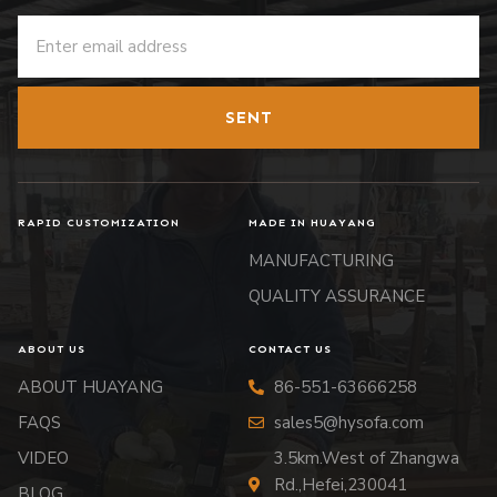
SENT
RAPID CUSTOMIZATION
MADE IN HUAYANG
MANUFACTURING
QUALITY ASSURANCE
ABOUT US
CONTACT US
ABOUT HUAYANG
86-551-63666258
FAQS
sales5@hysofa.com
VIDEO
3.5km.West of Zhangwa
Rd.,Hefei,230041
BLOG