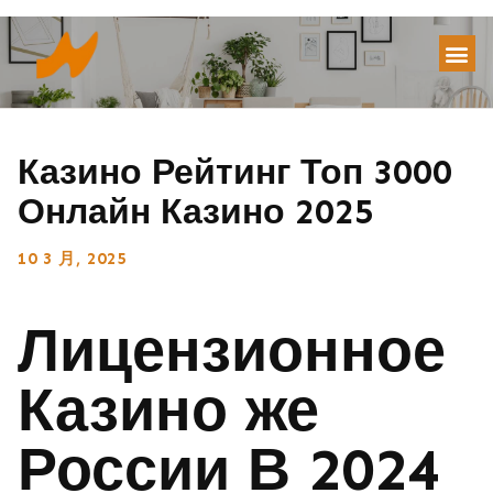
Казино Рейтинг Топ 3000
Онлайн Казино 2025
10 3 月, 2025
Лицензионное
Казино же
России В 2024