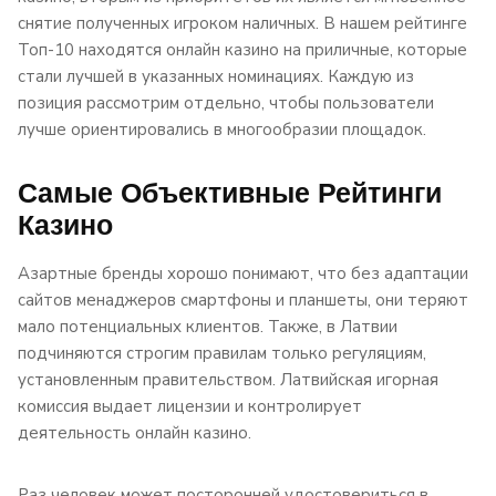
снятие полученных игроком наличных. В нашем рейтинге
Топ-10 находятся онлайн казино на приличные, которые
стали лучшей в указанных номинациях. Каждую из
позиция рассмотрим отдельно, чтобы пользователи
лучше ориентировались в многообразии площадок.
Самые Объективные Рейтинги
Казино
Азартные бренды хорошо понимают, что без адаптации
сайтов менаджеров смартфоны и планшеты, они теряют
мало потенциальных клиентов. Также, в Латвии
подчиняются строгим правилам только регуляциям,
установленным правительством. Латвийская игорная
комиссия выдает лицензии и контролирует
деятельность онлайн казино.
Раз человек может посторонней удостовериться в