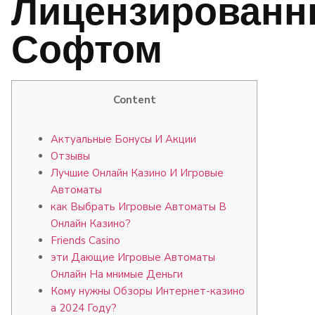
Лицензирован
Софтом
Content
Актуальные Бонусы И Акции
Отзывы
Лучшие Онлайн Казино И Игровые
Автоматы
как Выбрать Игровые Автоматы В
Онлайн Казино?
Friends Casino
эти Дающие Игровые Автоматы
Онлайн На мнимые Деньги
Кому нужны Обзоры Интернет-казино
а 2024 Году?