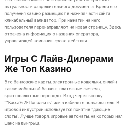
актуальности разрешительного документа. Время его
получения казино размещают в нижняя части сайта
кликабельный валидатор. При нажатии на него
пользователя перенаправляют на новая страницу. Здесь
отражена информация о названия оператора,
управляющей компании, сроке действия.
Игры С Лайв-Дилерами
Же Топ Казино
Это банковские карты, электронные кошельки, онлайн
также мобильный банкинг, платежные системы,
криптовалютные переводы. Вход через кнопку”
““Касса%2FПополнить” или в кабинете пользователя. В
игровой индустрии используется понятие “дающие
слоты”. Лучше говоря, игровые автоматы, на которых мал
шанс на выигрыш.