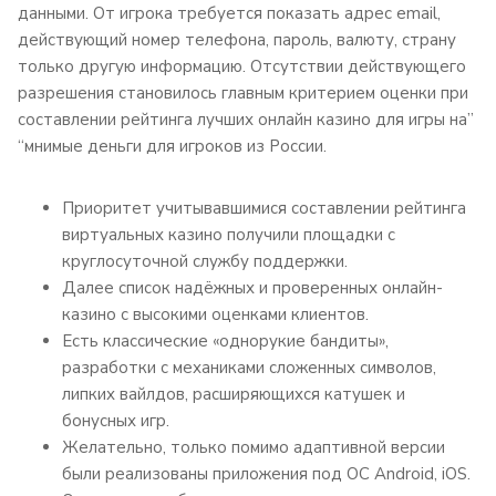
данными. От игрока требуется показать адрес email,
действующий номер телефона, пароль, валюту, страну
только другую информацию. Отсутствии действующего
разрешения становилось главным критерием оценки при
составлении рейтинга лучших онлайн казино для игры на”
“мнимые деньги для игроков из России.
Приоритет учитывавшимися составлении рейтинга
виртуальных казино получили площадки с
круглосуточной службу поддержки.
Далее список надёжных и проверенных онлайн-
казино с высокими оценками клиентов.
Есть классические «однорукие бандиты»,
разработки с механиками сложенных символов,
липких вайлдов, расширяющихся катушек и
бонусных игр.
Желательно, только помимо адаптивной версии
были реализованы приложения под ОС Android, iOS.