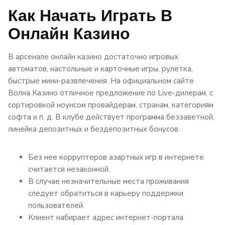
Как Начать Играть В
Онлайн Казино
В арсенале онлайн казино достаточно игровых
автоматов, настольные и карточные игры, рулетка,
быстрые мини-развлечения. На официальном сайте
Волна Казино отличное предложение по Live-дилерам, с
сортировкой ноунсом провайдерам, странам, категориям
софта и п. д. В клубе действует программа беззаветной,
линейка депозитных и бездепозитных бонусов.
Без нее корруптеров азартных игр в интернете
считается незаконной.
В случае незначительные места проживания
следует обратиться в карьеру поддержки
пользователей.
Клиент набирает адрес интернет-портала