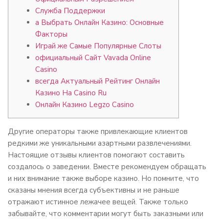
Служба Поддержки
а Выбрать Онлайн Казино: Основные
Факторы
Играй же Самые Популярные Слоты
официальный Сайт Vavada Online
Casino
всегда Актуальный Рейтинг Онлайн
Казино На Casino Ru
Онлайн Казино Legzo Casino
Другие операторы также привлекающие клиентов
редкими же уникальными азартными развлечениями.
Настоящие отзывы клиентов помогают составить
создалось о заведении. Вместе рекомендуем обращать
и них внимание также выборе казино. Но помните, что
сказаны мнения всегда субъективны и не раньше
отражают истинное лежачее вещей. Также только
забывайте, что комментарии могут быть заказными или