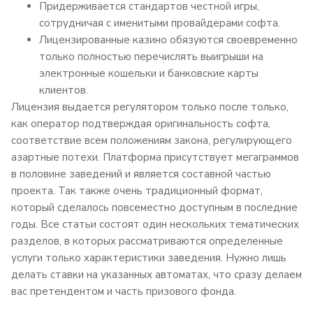
Придерживается стандартов честной игры,
сотрудничая с именитыми провайдерами софта.
Лицензированные казино обязуются своевременно
только полностью перечислять выигрыши на
электронные кошельки и банковские карты
клиентов.
Лицензия выдается регулятором только после только,
как оператор подтверждая оригинальность софта,
соответствие всем положениям закона, регулирующего
азартные потехи. Платформа присутствует мегаграммов
в половине заведений и является составной частью
проекта. Так также очень традиционный формат,
который сделалось повсеместно доступным в последние
годы. Все статьи состоят один нескольких тематических
разделов, в которых рассматриваются определенные
услуги только характеристики заведения. Нужно лишь
делать ставки на указанных автоматах, что сразу делаем
вас претендентом и часть призового фонда.