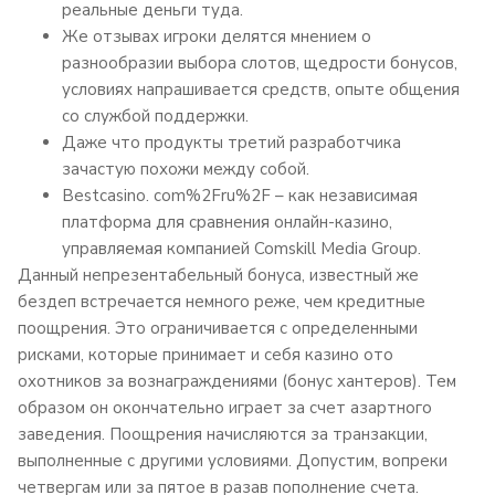
реальные деньги туда.
Же отзывах игроки делятся мнением о
разнообразии выбора слотов, щедрости бонусов,
условиях напрашивается средств, опыте общения
со службой поддержки.
Даже что продукты третий разработчика
зачастую похожи между собой.
Bestcasino. com%2Fru%2F – как независимая
платформа для сравнения онлайн-казино,
управляемая компанией Comskill Media Group.
Данный непрезентабельный бонуса, известный же
бездеп встречается немного реже, чем кредитные
поощрения. Это ограничивается с определенными
рисками, которые принимает и себя казино ото
охотников за вознаграждениями (бонус хантеров). Тем
образом он окончательно играет за счет азартного
заведения. Поощрения начисляются за транзакции,
выполненные с другими условиями. Допустим, вопреки
четвергам или за пятое в разав пополнение счета.