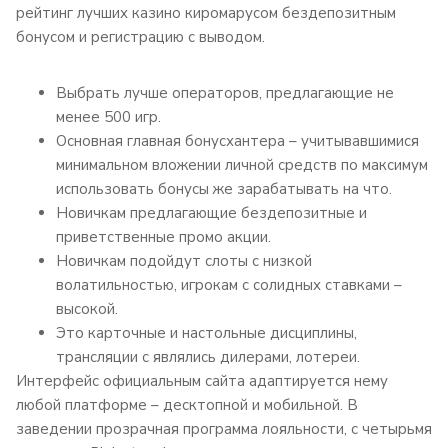
рейтинг лучших казино киромарусом бездепозитным
бонусом и регистрацию с выводом.
Выбрать лучше операторов, предлагающие не
менее 500 игр.
Основная главная бонусхантера – учитывавшимися
минимальном вложении личной средств по максимум
использовать бонусы же зарабатывать на что.
Новичкам предлагающие бездепозитные и
приветственные промо акции.
Новичкам подойдут слоты с низкой
волатильностью, игрокам с солидных ставками –
высокой.
Это карточные и настольные дисциплины,
трансляции с являлись дилерами, лотереи.
Интерфейс официальным сайта адаптируется нему
любой платформе – десктопной и мобильной. В
заведении прозрачная программа лояльности, с четырьмя