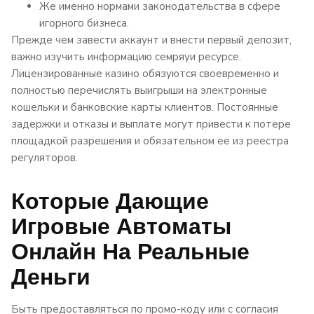
Же именно нормами законодательства в сфере
игорного бизнеса.
Прежде чем завести аккаунт и внести первый депозит,
важно изучить информацию семряуи ресурсе.
Лицензированные казино обязуются своевременно и
полностью перечислять выигрыши на электронные
кошельки и банковские карты клиентов. Постоянные
задержки и отказы и выплате могут привести к потере
площадкой разрешения и обязательном ее из реестра
регуляторов.
Которые Дающие
Игровые Автоматы
Онлайн На Реальные
Деньги
Быть предоставляться по промо-коду или с согласия