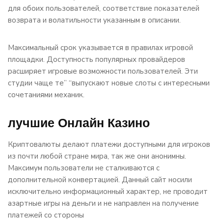
для обоих пользователей, соответствие показателей
возврата и волатильности указанным в описании.
Максимальный срок указывается в правилах игровой
площадки. Доступность популярных провайдеров
расширяет игровые возможности пользователей. Эти
студии чаще те” “выпускают новые слоты с интересными
сочетаниями механик.
лучшие Онлайн Казино
Криптовалюты делают платежи доступными для игроков
из почти любой стране мира, так же они анонимны.
Максимум пользователи не сталкиваются с
дополнительной конвертацией. Данный сайт носили
исключительно информационный характер, не проводит
азартные игры на деньги и не направлен на получение
платежей со стороны