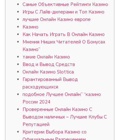
Самые Объективные Рейтинги Казино
Игры С Лайв-дилерами и Топ Казино
лучшие Онлайн Казино европе
Казино
Как Начать Играть В Онлайн Казино
Мнения Ниших Читателей О Бонусах
Казино”
такие Онлайн Казино
Ввод и Вывод Средств
Онлайн Казино Slottica
Гарантированный Вывод
расходующихся
подобное Лучшее Онлайн” “казино
России 2024
Проверенные Онлайн Казино С
Выводом наличных – Лучшие Клубы С
Репутацией
Критерии Выбора Казино со
Официальным Разрешением