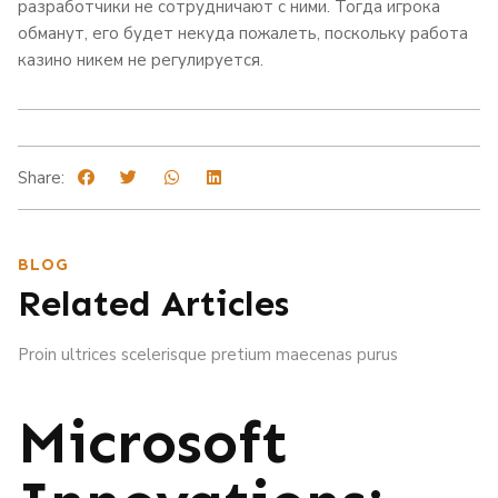
разработчики не сотрудничают с ними. Тогда игрока
обманут, его будет некуда пожалеть, поскольку работа
казино никем не регулируется.
Share:
BLOG
Related Articles
Proin ultrices scelerisque pretium maecenas purus
Microsoft