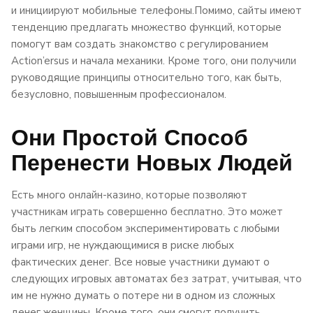
и инициируют мобильные телефоны.Помимо, сайты имеют
тенденцию предлагать множество функций, которые
помогут вам создать знакомство с регулированием
Action’ersus и начала механики. Кроме того, они получили
руководящие принципы относительно того, как быть,
безусловно, повышенным профессионалом.
Они Простой Способ
Перенести Новых Людей
Есть много онлайн-казино, которые позволяют
участникам играть совершенно бесплатно. Это может
быть легким способом экспериментировать с любыми
играми игр, не нуждающимися в риске любых
фактических денег. Все новые участники думают о
следующих игровых автоматах без затрат, учитывая, что
им не нужно думать о потере ни в одном из сложных
денег женщины. Кроме того, они смогут получить