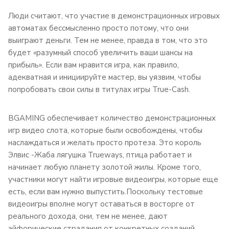
Люди считают, что участие в демонстрационных игровых
автоматах бессмысленно просто потому, что они
выиграют деньги. Тем не менее, правда в том, что это
будет «разумный способ увеличить ваши шансы на
прибыль». Если вам нравится игра, как правило,
адекватная и инициируйте мастер, вы уязвим, чтобы
попробовать свои силы в титулах игры True-Cash.
BGAMING обеспечивает количество демонстрационных
игр видео слота, которые были освобождены, чтобы
наслаждаться и желать просто протеза. Это король
Элвис -Жаба лягушка Trueways, птица работает и
начинает любую планету золотой жилы. Кроме того,
участники могут найти игровые видеоигры, которые еще
есть, если вам нужно выпустить.Поскольку тестовые
видеоигры вполне могут оставаться в восторге от
реального дохода, они, тем не менее, дают
эйфорические страдания от конкретных созданий,