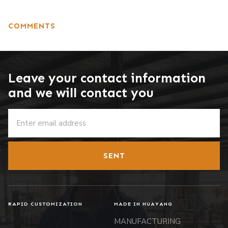
COMMENTS
Leave your contact information
and we will contact you
SENT
RAPID CUSTOMIZATION
MADE IN HUAYANG
MANUFACTURING