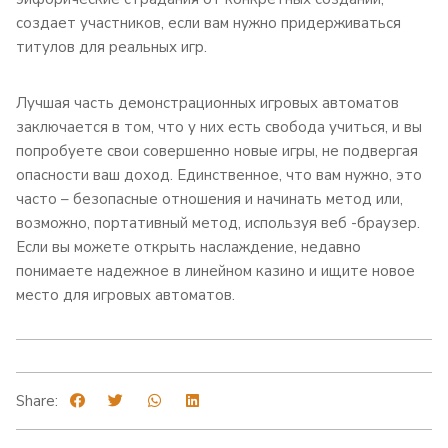
создает участников, если вам нужно придерживаться
титулов для реальных игр.
Лучшая часть демонстрационных игровых автоматов
заключается в том, что у них есть свобода учиться, и вы
попробуете свои совершенно новые игры, не подвергая
опасности ваш доход. Единственное, что вам нужно, это
часто – безопасные отношения и начинать метод или,
возможно, портативный метод, используя веб -браузер.
Если вы можете открыть наслаждение, недавно
понимаете надежное в линейном казино и ищите новое
место для игровых автоматов.
Share: