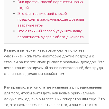
Они простой способ перенести новых
людей
Это фантастический способ
предложить заслуживающие доверия
азартные игры
Это отличный способ улучшить вашу
вероятность удара любого джекпота
Казино в интернет -тестовом слоте помогает
участникам испытать некоторые другие подходы к
ставкам ранее эти люди рискуют реальным доходом. Это
легко транспортируемый запас исследований, без труда,
связанных с домашним хозяйством.
Как правило, в этой статье названия игр предназначены
для того, чтобы выглядеть как новые оригинальные
документы, однако они весенний генератор или еще.
Это
то, что называется волатильностью, и они считаются.