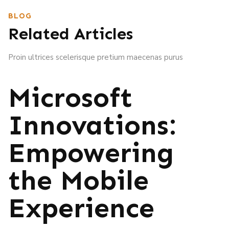
BLOG
Related Articles
Proin ultrices scelerisque pretium maecenas purus
Microsoft
Innovations:
Empowering
the Mobile
Experience