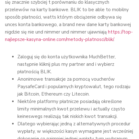
się znacznie szybciej t porównaniu do klasycznych
przelewów na karty bankowe. BLIK to be able to mobilny
sposób płatności, watts którym obciążenie odbywa się
unces konta bankowego, a brand new dane karty bankowej
nigdzie się nie und nimmer und nimmer ujawniają
https://top-
najlepsze-kasyna-online.com/metody-platnosci/blik/
.
Zaloguj się do konta użytkownika MuchBetter,
następnie kliknij plus my partner and i wybierz
płatnością BLIK.
Anonimowe transakcje za pomocą voucherów
PaysafeCard i popularnych kryptowalut, tego rodzaju
jak Bitcoin, Ethereum czy Litecoin.
Niektóre platformy płatnicze posiadają określone
limity minimalnych kwot przelewu i actually często
keineswegs realizują tak niskich kwot transakcji.
Dlatego wybierając jedną z alternatywnych procedur
wypłaty, w większości kasyn wymagane jest wcześniej
dokonanie co najmniej jednej wpłaty tym wybranym