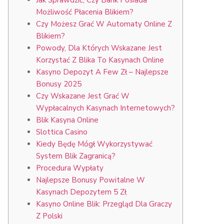
Możliwość Płacenia Blikiem?
Czy Możesz Grać W Automaty Online Z
Blikiem?
Powody, Dla Których Wskazane Jest
Korzystać Z Blika To Kasynach Online
Kasyno Depozyt A Few Zł – Najlepsze
Bonusy 2025
Czy Wskazane Jest Grać W
Wypłacalnych Kasynach Internetowych?
Blik Kasyna Online
Slottica Casino
Kiedy Będę Mógł Wykorzystywać
System Blik Zagranicą?
Procedura Wypłaty
Najlepsze Bonusy Powitalne W
Kasynach Depozytem 5 Zł
Kasyno Online Blik: Przegląd Dla Graczy
Z Polski