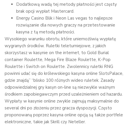
Dodatkową wadą tej metody płatności jest częsty
brak opcji wypłat Mastercard.
Energy Casino Blik i Neon Las vegas to najlepsze
rozwiązanie dla nowych graczy na przetestowanie
kasyna z tą metodą płatności.
Wysokiego warunku obrotu, które uniemożliwią wypłatę
wygranych środków. Ruletki teleturniejowe, z jakich
skorzystasz w kasynie on the internet, to Gold Burial
container Roulette, Mega Fire Blaze Roulette, K-Pop
Roulette i Switch on Roulette. Zwolennicy ruletki RNG
powinni udać się do królewskiego kasyna online SlotsPalace,
gdzie znajdą” “blisko 100 różnych wideo ruletek. Zasady
odpowiedzialnej gry kasyn on-line są niezwykle ważnym
środkiem zapobiegawczym przed uzależnieniem od hazardu.
Wypłaty w kasynie online zwykle zajmują maksymalnie do
several dni po złożeniu przez gracza dyspozycji. Często
proponowaną poprzez kasyna online opcją są także portfele
elektroniczne, takie jak Skrill czy Neteller.