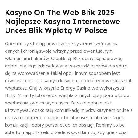
Kasyno On The Web Blik 2025 ️
Najlepsze Kasyna Internetowe
Unces Blik Wpłatą W Polsce
Operatorzy stosują nowoczesne systemy szyfrowania
danych i chronią swoje witryny przed ewentualnymi
włamaniami hakerów. O aplikacji Blik opinie są naprawdę
dobre, dlatego zdecydowana większość banków decyduje
się na wprowadzenie takiej opcji. Innym sposobem jest
również kontakt z samym kasynem, do którego wpłacasz lub
wypłacasz. Graj w kasynie Energy Casino we wykorzystuj
BLIK, MiFinity lub szeroki wachlarz innych opcji płatności do
wypłacania swoich wygranych. Zawsze dobrze jest
utrzymywać doskonałą komunikację między kasynem online a
graczami, dlatego dbamy o to, aby user miał różne środki
komunikacji i dobry personel do ich obsługi. Robimy to be
able to mając na celu przede wszystkim to, aby gracz czuł