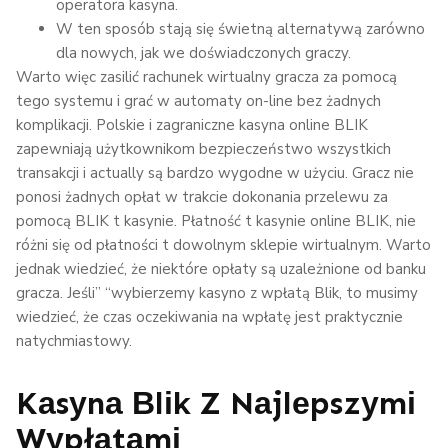
operatora kasyna.
W ten sposób stają się świetną alternatywą zarówno
dla nowych, jak we doświadczonych graczy.
Warto więc zasilić rachunek wirtualny gracza za pomocą
tego systemu i grać w automaty on-line bez żadnych
komplikacji. Polskie i zagraniczne kasyna online BLIK
zapewniają użytkownikom bezpieczeństwo wszystkich
transakcji i actually są bardzo wygodne w użyciu. Gracz nie
ponosi żadnych opłat w trakcie dokonania przelewu za
pomocą BLIK t kasynie. Płatność t kasynie online BLIK, nie
różni się od płatności t dowolnym sklepie wirtualnym. Warto
jednak wiedzieć, że niektóre opłaty są uzależnione od banku
gracza. Jeśli” “wybierzemy kasyno z wpłatą Blik, to musimy
wiedzieć, że czas oczekiwania na wpłatę jest praktycznie
natychmiastowy.
Kаsуnа Вlіk Z Nаjlеpszуmі
Wуpłаtаmі