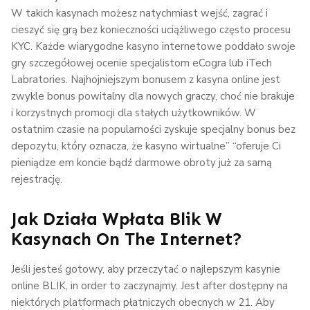
W takich kasynach możesz natychmiast wejść, zagrać i
cieszyć się grą bez konieczności uciążliwego często procesu
KYC. Każde wiarygodne kasyno internetowe poddało swoje
gry szczegółowej ocenie specjalistom eCogra lub iTech
Labratories. Najhojniejszym bonusem z kasyna online jest
zwykle bonus powitalny dla nowych graczy, choć nie brakuje
i korzystnych promocji dla stałych użytkowników. W
ostatnim czasie na popularności zyskuje specjalny bonus bez
depozytu, który oznacza, że kasyno wirtualne” “oferuje Ci
pieniądze em koncie bądź darmowe obroty już za samą
rejestrację.
Jak Działa Wpłata Blik W
Kasynach On The Internet?
Jeśli jesteś gotowy, aby przeczytać o najlepszym kasynie
online BLIK, in order to zaczynajmy. Jest after dostępny na
niektórych platformach płatniczych obecnych w 21. Aby