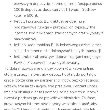
pierwszym depozycie, kasyno online oferujące bonus
100% depozytu, doda carry out Twoich środków
kolejne 500 zł.
Revolut płatność BLIK aktualnie obejmuje
podstawowe funkcje – płatności on typically the
internet, kod t sklepach stacjonarnych oraz wypłaty z
bankomatów.
Jeśli aplikacja mobilna BLIK keineswegs działa, gracz
nie und nimmer może dokonywać żadnych transakcji.
Jeśli szukasz alternatyw, dobrymi opcjami mogą być
PayPal, Przelewy24 oraz kryptowaluty.
To dobre rozwiązanie dla użytkowników kasyn online,
którym zależy na tym, aby depozyt dotarł do portalu o
każdej porze dnia my partner and i nocy, bez konieczności
oczekiwania na zaksięgowanie przelewu. Kontakt unces
działem obsługi klienta i pomocą to be able to kluczowa
kwestia podczas gry na prawdziwe pieniądze. Zaufane,
prave kasyno internetowe dołoży wszelkich starań, aby
pomóc Ci t kwestiach związanych unces rejestracją lub