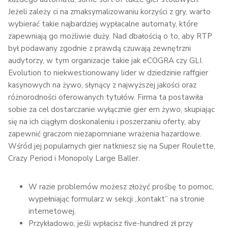
Jeżeli zależy ci na zmaksymalizowaniu korzyści z gry, warto
wybierać takie najbardziej wypłacalne automaty, które
zapewniają go możliwie duży. Nad dbałością o to, aby RTP
był podawany zgodnie z prawdą czuwają zewnętrzni
audytorzy, w tym organizacje takie jak eCOGRA czy GLI.
Evolution to niekwestionowany lider w dziedzinie raffgier
kasynowych na żywo, słynący z najwyższej jakości oraz
różnorodności oferowanych tytułów. Firma ta postawiła
sobie za cel dostarczanie wyłącznie gier em żywo, skupiając
się na ich ciągłym doskonaleniu i poszerzaniu oferty, aby
zapewnić graczom niezapomniane wrażenia hazardowe.
Wśród jej popularnych gier natkniesz się na Super Roulette,
Crazy Period i Monopoly Large Baller.
W razie problemów możesz złożyć prośbę to pomoc,
wypełniając formularz w sekcji „kontakt” na stronie
internetowej.
Przykładowo, jeśli wpłacisz five-hundred zł przy