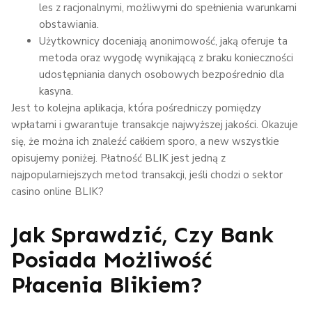
les z racjonalnymi, możliwymi do spełnienia warunkami
obstawiania.
Użytkownicy doceniają anonimowość, jaką oferuje ta
metoda oraz wygodę wynikającą z braku konieczności
udostępniania danych osobowych bezpośrednio dla
kasyna.
Jest to kolejna aplikacja, która pośredniczy pomiędzy
wpłatami i gwarantuje transakcje najwyższej jakości. Okazuje
się, że można ich znaleźć całkiem sporo, a new wszystkie
opisujemy poniżej. Płatność BLIK jest jedną z
najpopularniejszych metod transakcji, jeśli chodzi o sektor
casino online BLIK?
Jak Sprawdzić, Czy Bank
Posiada Możliwość
Płacenia Blikiem?