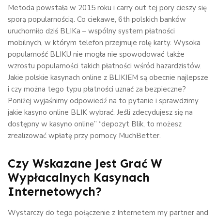
Metoda powstała w 2015 roku i carry out tej pory cieszy się
sporą popularnością. Co ciekawe, 6th polskich banków
uruchomiło dziś BLIKa – wspólny system płatności
mobilnych, w którym telefon przejmuje rolę karty. Wysoka
popularność BLIKU nie mogła nie spowodować także
wzrostu popularności takich płatności wśród hazardzistów.
Jakie polskie kasynach online z BLIKIEM są obecnie najlepsze
i czy można tego typu płatności uznać za bezpieczne?
Poniżej wyjaśnimy odpowiedź na to pytanie i sprawdzimy
jakie kasyno online BLIK wybrać. Jeśli zdecydujesz się na
dostępny w kasyno online” “depozyt Blik, to możesz
zrealizować wpłatę przy pomocy MuchBetter.
Czy Wskazane Jest Grać W
Wypłacalnych Kasynach
Internetowych?
Wystarczy do tego połączenie z Internetem my partner and