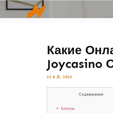
Какие Онл
Joycasino 
13 8 月, 2024
Содержание
Бонусы