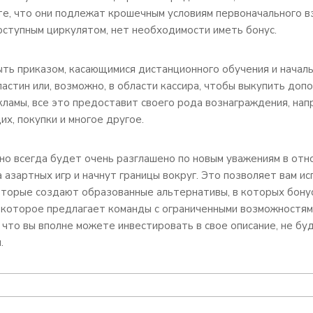
е, что они подлежат крошечным условиям первоначального взн
доступным циркулятом, нет необходимости иметь бонус.
ть приказом, касающимися дистанционного обучения и начал
астин или, возможно, в области кассира, чтобы выкупить доп
кламы, все это предоставит своего рода вознаграждения, на
х, покупки и многое другое.
но всегда будет очень разглашено по новым уважениям в отн
а азартных игр и начнут границы вокруг. Это позволяет вам 
оторые создают образованные альтернативы, в которых бонус
 которое предлагает команды с ограниченными возможностям
что вы вполне можете инвестировать в свое описание, не бу
.