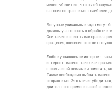
менее, убедитесь, что вы обнаружит
вас вниз по сравнению с наиболее 
Бонусные уникальные коды могут бы
должны участвовать в обработке пл
Они также известны как правила ре
вращения, внесение соответствующи
Любое управляемое интернет -кази
интернет -казино, таких как правил
в фальшивой рекламе и помогать, к
Также необходимо выбрать казино,
отвращению. Это может убедиться, 
длительного времени вашей энергии