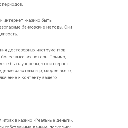
х периодов.
и интернет -казино быть
езопасные банковские методы. Они
ливость.
ания достоверных инструментов
 более высоких потерь. Помимо,
ожете быть уверены, что интернет
дение азартных игр, скорее всего,
ключение к контенту вашего
 играх в казино «Реальные деньги»,
вои собственные данные, поскольку