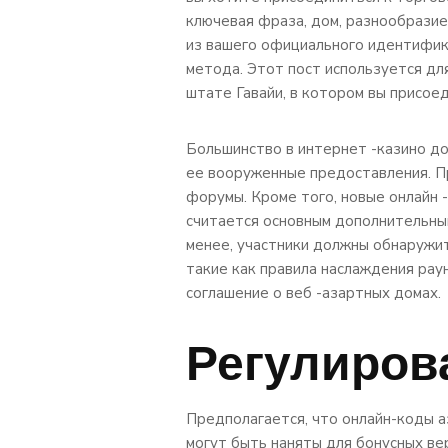
ключевая фраза, дом, разнообрази
из вашего официального идентифика
метода. Этот пост используется д
штате Гавайи, в котором вы присое
Большинство в интернет -казино до
ее вооруженные предоставления. Пря
форумы. Кроме того, новые онлайн 
считается основным дополнительным
менее, участники должны обнаружит
такие как правила наслаждения рау
соглашение о веб -азартных домах.
Регулиров
Предполагается, что онлайн-коды а
могут быть наняты для бонусных ве