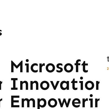
s
Microsoft
ns:
Innovations
ng
Empowerin