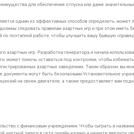
реимущества для обеспечения отпуска или даже значительны
вляется одним из эффективных способов определить, может л
должны следовать правилам азартных игр и при этом иметь б
й по поэтапной работе, чтобы улучшить вашу бывшую справед
го азартных игр. Разработка генератора и начала использов
ти, может помочь оставаться под контролем, чтобы избежать
арегистрированных азартных заведениях. Таким образом, вы м
ые документы могут быть безопасными.Установительное учреж
ицензий на своем двигателе, а также предоставляет вам под
ельство с финансовым учреждением. Чтобы сыграть в названия
ой учетной записи в сети онлайн-казино и начните введите с