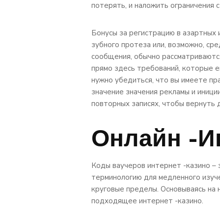
потерять, и наложить ограничения 
Бонусы за регистрацию в азартных 
зубного протеза или, возможно, ср
сообщения, обычно рассматриваются
прямо здесь требований, которые е
нужно убедиться, что вы имеете пр
значение значения рекламы и иници
повторных записях, чтобы вернуть 
Онлайн -и
Коды ваучеров интернет -казино – 
терминологию для медленного изуче
круговые пределы. Основываясь на н
подходящее интернет -казино.