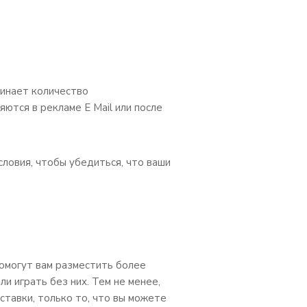
чинает количество
ются в рекламе E Mail или после
ловия, чтобы убедиться, что ваши
помогут вам разместить более
и играть без них. Тем не менее,
ставки, только то, что вы можете