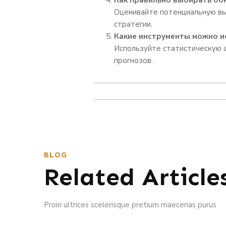
Оценивайте потенциальную вы
стратегии.
Какие инструменты можно и
Используйте статистическую а
прогнозов.
BLOG
Related Article
Proin ultrices scelerisque pretium maecenas purus