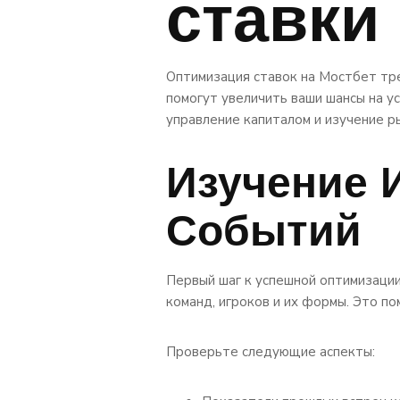
ставки
Оптимизация ставок на Мостбет тре
помогут увеличить ваши шансы на ус
управление капиталом и изучение 
Изучение 
Событий
Первый шаг к успешной оптимизаци
команд, игроков и их формы. Это п
Проверьте следующие аспекты: