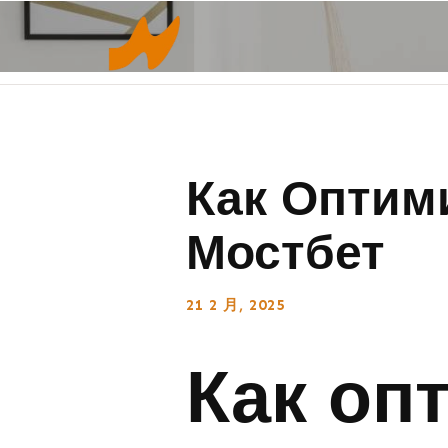
Как Оптим
Мостбет
21 2 月, 2025
Как оп