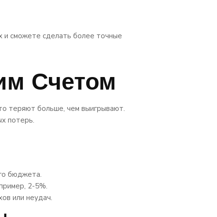
х и сможете сделать более точные
им Счетом
сто теряют больше, чем выигрывают.
х потерь.
го бюджета.
пример, 2-5%.
ов или неудач.
ы