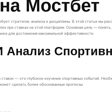
 на Мостбет
бует стратегии, анализа и дисциплины. В этой статье мы ра
пех при ставках на этой платформе. Основная цель — понять,
рынка для достижения максимальной эффективности.
И Анализ Спортив
и ставок — это глубокое изучение спортивных событий. Необ
оможет сделать более обоснованные прогнозы.