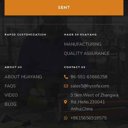
SENT
RAPID CUSTOMIZATION
MADE IN HUAYANG
MANUFACTURING
QUALITY ASSURANCE
ABOUT US
CONTACT US
ABOUT HUAYANG
86-551-63666258
FAQS
sales5@hysofa.com
VIDEO
3.5km.West of Zhangwa
Rd.,Hefei,230041
BLOG
Anhui,China
+8615656918575