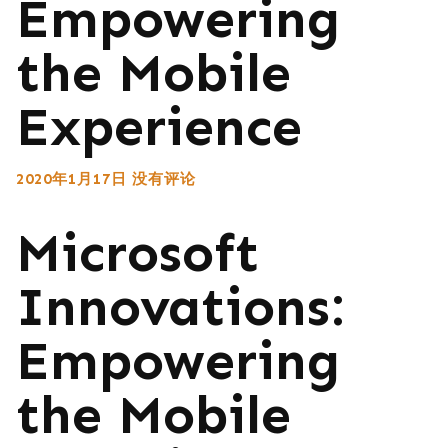
Empowering
the Mobile
Experience
2020年1月17日
没有评论
Microsoft
Innovations:
Empowering
the Mobile