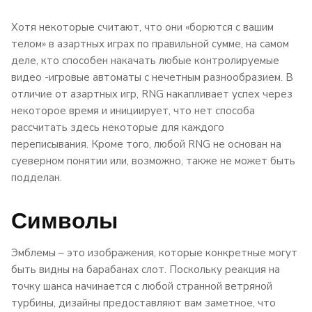
Хотя некоторые считают, что они «борются с вашим
телом» в азартных играх по правильной сумме, на самом
деле, кто способен накачать любые контролируемые
видео -игровые автоматы с нечетным разнообразием. В
отличие от азартных игр, RNG накапливает успех через
некоторое время и инициирует, что нет способа
рассчитать здесь некоторые для каждого
переписывания. Кроме того, любой RNG не основан на
суеверном понятии или, возможно, также не может быть
подделан.
Символы
Эмблемы – это изображения, которые конкретные могут
быть видны на барабанах слот. Поскольку реакция на
точку шанса начинается с любой странной ветряной
турбины, дизайны предоставляют вам заметное, что