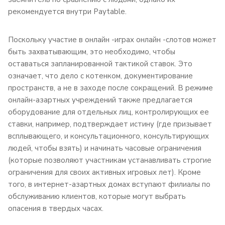
рекомендуется внутри Paytable.
Поскольку участие в онлайн -играх онлайн -слотов может
быть захватывающим, это необходимо, чтобы
оставаться запланированной тактикой ставок. Это
означает, что дело с котенком, документирование
пространств, а не в заходе после сокращений. В режиме
онлайн-азартных учреждений также предлагается
оборудование для отдельных лиц, контролирующих ее
ставки, например, подтверждает истину (где призывает
всплывающего, и консультационного, консультирующих
людей, чтобы взять) и начинать часовые ограничения
(которые позволяют участникам устанавливать строгие
ограничения для своих активных игровых лет). Кроме
того, в интернет-азартных домах вступают филиалы по
обслуживанию клиентов, которые могут выбрать
опасения в твердых часах.