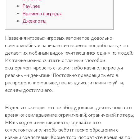
Paylines
Времена награды
Джекпоты
Названия игровых игровых автоматов довольно
прямолинейны и начинают интересно попробовать, что
делает их любимым видом, считающимся одним из людей.
Их также можно считать отличным способом
экспериментировать с каким -либо казино, не рискуя
реальными деньгами.
Постоянно превращать его в
распределение раньше, наслаждаясь, и начните уйти,
если вы достигли его.
Наденьте авторитетное оборудование для ставок, в то
время как вкладывание ограничений, ограничений потерь,
HR выходов и инициировать, сделайте это
самостоятельно, чтобы заботиться о обращении с
новыми средствами. Кроме того, потратьте время на то,