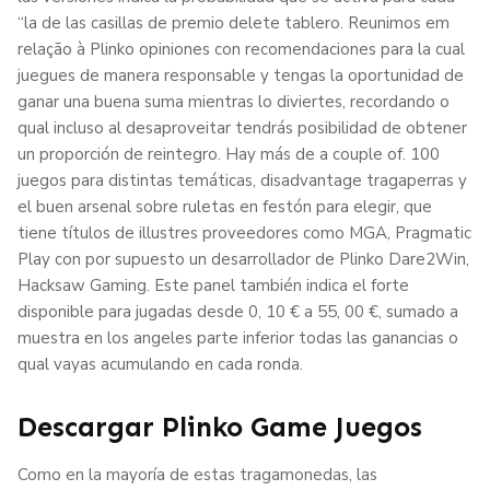
“la de las casillas de premio delete tablero. Reunimos em
relação à Plinko opiniones con recomendaciones para la cual
juegues de manera responsable y tengas la oportunidad de
ganar una buena suma mientras lo diviertes, recordando o
qual incluso al desaproveitar tendrás posibilidad de obtener
un proporción de reintegro. Hay más de a couple of. 100
juegos para distintas temáticas, disadvantage tragaperras y
el buen arsenal sobre ruletas en festón para elegir, que
tiene títulos de illustres proveedores como MGA, Pragmatic
Play con por supuesto un desarrollador de Plinko Dare2Win,
Hacksaw Gaming. Este panel también indica el forte
disponible para jugadas desde 0, 10 € a 55, 00 €, sumado a
muestra en los angeles parte inferior todas las ganancias o
qual vayas acumulando en cada ronda.
Descargar Plinko Game Juegos
Como en la mayoría de estas tragamonedas, las