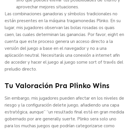
aprovechar mejores situaciones.
Las combinaciones ganadoras y símbolos tradicionales no
están presentes en la máquina tragamonedas Plinko. En su
lugar, mis jugadores observan las bolas rosadas os quais
caen, las cuales determinan las ganancias. Por favor, eight en
cuenta que este proceso genera un acceso directo a la
versión del juego a base en el navegador y no a una
aplicación neutral. Necesitarás una conexión a internet afin
de acceder y hacer el juego al juego some sort of través del
preludio directo.
Tu Valoración Pra Plinko Wins
Sin embargo, mis jugadores pueden afectar en los niveles de
riesgo y la configuración delete juego, añadiendo una capa
estratégica, aunque” “un resultado final está en gran medida
gobernado por are generally suerte. Plinko sera solo uno
para los muchas juegos que podrían categorizarse como