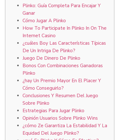
Plinko: Guía Completa Para Encajar Y
Ganar
Cómo Jugar A Plinko
How To Participate In Plinko In On The
Internet Casino
¿cuáles Boy Las Características Típicas
De Un Intriga De Plinko?
Juego De Dinero De Plinko
Bonos Con Combinaciones Ganadoras
Plinko
¿hay Un Premio Mayor En El Placer Y
Cómo Conseguirlo?
Conclusiones Y Resumen Del Juego
Sobre Plinko
Estrategias Para Jugar Plinko
Opinión Usuarios Sobre Plinko Wins
¿cómo Ze Garantiza La Estabilidad Y La
Equidad Del Juego Plinko?