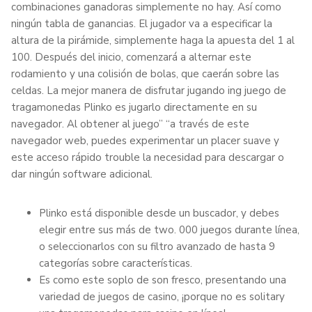
combinaciones ganadoras simplemente no hay. Así como
ningún tabla de ganancias. El jugador va a especificar la
altura de la pirámide, simplemente haga la apuesta del 1 al
100. Después del inicio, comenzará a alternar este
rodamiento y una colisión de bolas, que caerán sobre las
celdas. La mejor manera de disfrutar jugando ing juego de
tragamonedas Plinko es jugarlo directamente en su
navegador. Al obtener al juego” “a través de este
navegador web, puedes experimentar un placer suave y
este acceso rápido trouble la necesidad para descargar o
dar ningún software adicional.
Plinko está disponible desde un buscador, y debes
elegir entre sus más de two. 000 juegos durante línea,
o seleccionarlos con su filtro avanzado de hasta 9
categorías sobre características.
Es como este soplo de son fresco, presentando una
variedad de juegos de casino, ¡porque no es solitary