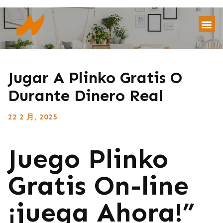
Jugar A Plinko Gratis O
Durante Dinero Real
22 2 月, 2025
Juego Plinko
Gratis On-line
¡juega Ahora!”