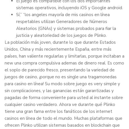
El juego es compatible con los dos importantes
sistemas operativos, incluyendo iOS y Google android.
Sí,” “los angeles mayoría de mis casinos en línea
respetables utilizan Generadores de Números
Aleatorios (GNAs) y sistemas probados para fiar la
justicia y aleatoriedad de los juegos de Plinko.
La población más joven, durante lo que durante Estados
Unidos, China y más recientemente España, entre más
países, han valiente regularlas y limitarlas, porque incitaban a
new una compra compulsiva ademas de dinero real. Es como
el soplo de parecido fresco, presentando la variedad de
juegos de casino, ¡porque no es single una tragamonedas
para casino en línea! Su modo sobre juego es very simple y
sin complicaciones, y las ganancias están garantizadas y
pagadas de forma conveniente para usted al instante sobre
cualquier casino verdadero. Ahora ve durante qué Plinko
tiene una gran fama entre los fanáticos de los internet
casinos en línea de todo el mundo. Muchas plataformas que
ofrecen Plinko utilizan sistemas basados en blockchain que