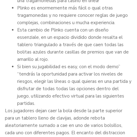
una tragamonedas para casino en línea!
Plinko es enormemente más fácil o qual otras
tragamonedas y no requiere conocer reglas de juego
complejas, combinaciones u mucha experiencia.
Esta cambio de Plinko cuenta con un diseño
essenziale, en un espacio dividido donde resalta el
tablero triangulado a través de que caen todas las
bolitas azules durante casillas de premios que van de
amarillo al rojo.
Si bien su jugabilidad es easy, con el modo demo”
“tendrás la oportunidad para activar los niveles de
riesgos, elegir las líneas o qual quieras en una partida y
disfrutar de todas todas las opciones dentro del
juego, utilizando efectivo virtual para las siguientes
partidas.
Los jugadores dejan caer la bola desde la parte superior
para un tablero lleno de clavijas, adonde rebota
aleatoriamente sumado a cae en uno de varios bolsillos,
cada uno con diferentes pagos. El encanto del distraccion