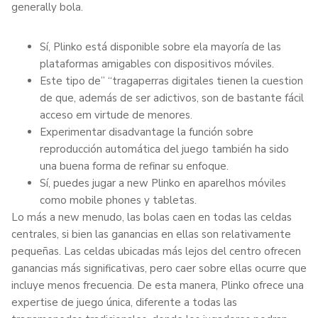
generally bola.
Sí, Plinko está disponible sobre ela mayoría de las
plataformas amigables con dispositivos móviles.
Este tipo de” “tragaperras digitales tienen la cuestion
de que, además de ser adictivos, son de bastante fácil
acceso em virtude de menores.
Experimentar disadvantage la función sobre
reproducción automática del juego también ha sido
una buena forma de refinar su enfoque.
Sí, puedes jugar a new Plinko en aparelhos móviles
como mobile phones y tabletas.
Lo más a new menudo, las bolas caen en todas las celdas
centrales, si bien las ganancias en ellas son relativamente
pequeñas. Las celdas ubicadas más lejos del centro ofrecen
ganancias más significativas, pero caer sobre ellas ocurre que
incluye menos frecuencia. De esta manera, Plinko ofrece una
expertise de juego única, diferente a todas las