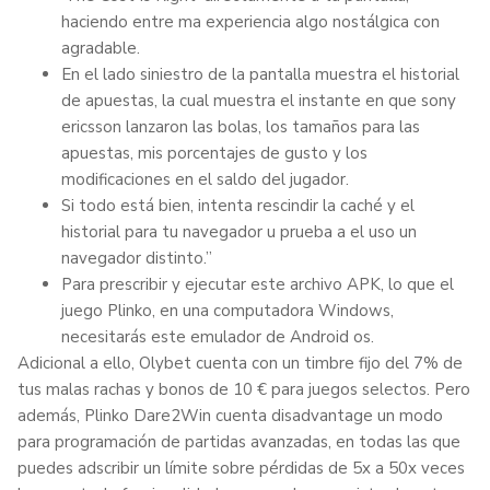
haciendo entre ma experiencia algo nostálgica con
agradable.
En el lado siniestro de la pantalla muestra el historial
de apuestas, la cual muestra el instante en que sony
ericsson lanzaron las bolas, los tamaños para las
apuestas, mis porcentajes de gusto y los
modificaciones en el saldo del jugador.
Si todo está bien, intenta rescindir la caché y el
historial para tu navegador u prueba a el uso un
navegador distinto.”
Para prescribir y ejecutar este archivo APK, lo que el
juego Plinko, en una computadora Windows,
necesitarás este emulador de Android os.
Adicional a ello, Olybet cuenta con un timbre fijo del 7% de
tus malas rachas y bonos de 10 € para juegos selectos. Pero
además, Plinko Dare2Win cuenta disadvantage un modo
para programación de partidas avanzadas, en todas las que
puedes adscribir un límite sobre pérdidas de 5x a 50x veces