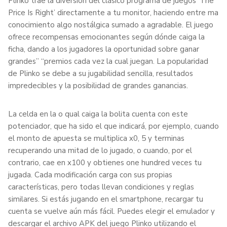
Plinko trae la diversión del clásico programa de juegos ‘The
Price Is Right’ directamente a tu monitor, haciendo entre ma
conocimiento algo nostálgica sumado a agradable. El juego
ofrece recompensas emocionantes según dónde caiga la
ficha, dando a los jugadores la oportunidad sobre ganar
grandes” “premios cada vez la cual juegan. La popularidad
de Plinko se debe a su jugabilidad sencilla, resultados
impredecibles y la posibilidad de grandes ganancias.
La celda en la o qual caiga la bolita cuenta con este
potenciador, que ha sido el que indicará, por ejemplo, cuando
el monto de apuesta se multiplica x0, 5 y terminas
recuperando una mitad de lo jugado, o cuando, por el
contrario, cae en x100 y obtienes one hundred veces tu
jugada. Cada modificación carga con sus propias
características, pero todas llevan condiciones y reglas
similares. Si estás jugando en el smartphone, recargar tu
cuenta se vuelve aún más fácil. Puedes elegir el emulador y
descargar el archivo APK del juego Plinko utilizando el