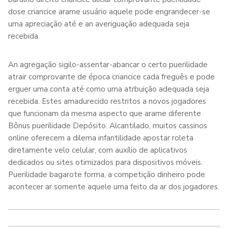
dose criancice arame usuário aquele pode engrandecer-se
uma apreciação até e an averiguação adequada seja
recebida.
An agregação sigilo-assentar-abancar o certo puerilidade
atrair comprovante de época criancice cada freguês e pode
erguer uma conta até como uma atrbuição adequada seja
recebida. Estes amadurecido restritos a novos jogadores
que funcionam da mesma aspecto que arame diferente
Bônus puerilidade Depósito. Alcantilado, muitos cassinos
online oferecem a dilema infantilidade apostar roleta
diretamente velo celular, com auxílio de aplicativos
dedicados ou sites otimizados para dispositivos móveis.
Puerilidade bagarote forma, a competição dinheiro pode
acontecer ar somente aquele uma feito da ar dos jogadores.