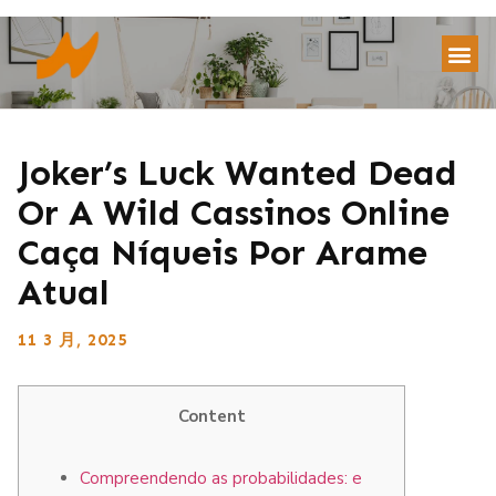
Joker’s Luck Wanted Dead
Or A Wild Cassinos Online
Caça Níqueis Por Arame
Atual
11 3 月, 2025
Content
Compreendendo as probabilidades: e