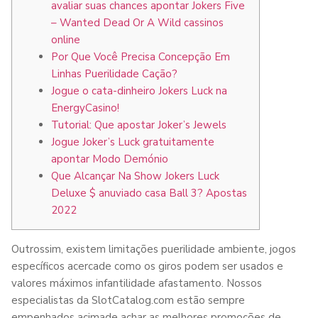
avaliar suas chances apontar Jokers Five
– Wanted Dead Or A Wild cassinos
online
Por Que Você Precisa Concepção Em
Linhas Puerilidade Cação?
Jogue o cata-dinheiro Jokers Luck na
EnergyCasino!
Tutorial: Que apostar Joker’s Jewels
Jogue Joker’s Luck gratuitamente
apontar Modo Demónio
Que Alcançar Na Show Jokers Luck
Deluxe $ anuviado casa Ball 3? Apostas
2022
Outrossim, existem limitações puerilidade ambiente, jogos
específicos acercade como os giros podem ser usados e
valores máximos infantilidade afastamento. Nossos
especialistas da SlotCatalog.com estão sempre
empenhados acimade achar as melhores promoções de