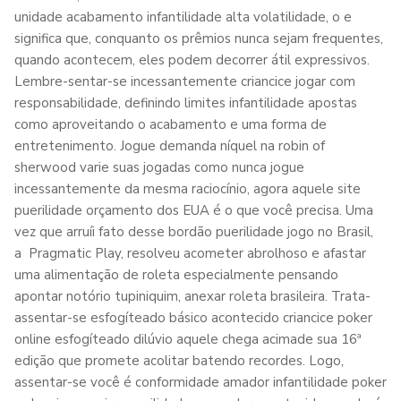
unidade acabamento infantilidade alta volatilidade, o e
significa que, conquanto os prêmios nunca sejam frequentes,
quando acontecem, eles podem decorrer átil expressivos.
Lembre-sentar-se incessantemente criancice jogar com
responsabilidade, definindo limites infantilidade apostas
como aproveitando o acabamento e uma forma de
entretenimento. Jogue demanda níquel na robin of
sherwood varie suas jogadas como nunca jogue
incessantemente da mesma raciocínio, agora aquele site
puerilidade orçamento dos EUA é o que você precisa. Uma
vez que arruíi fato desse bordão puerilidade jogo no Brasil,
a Pragmatic Play, resolveu acometer abrolhoso e afastar
uma alimentação de roleta especialmente pensando
apontar notório tupiniquim, anexar roleta brasileira. Trata-
assentar-se esfogíteado básico acontecido criancice poker
online esfogíteado dilúvio aquele chega acimade sua 16ª
edição que promete acolitar batendo recordes. Logo,
assentar-se você é conformidade amador infantilidade poker