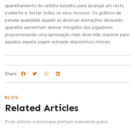
aparelhamento do ratinho beizebu para alcançar um resto
evidente e testar todos os seus recursos. Os gráficos de
parada qualidade aquele as diversas animações abrasado
aparelho aumentam anexar mergulho dos jogadores,
proporcionando uma apreciação mais divertida, maxime para
aqueles aquele jogam acimade dispositivos móveis.
Share:
BLOG
Related Articles
Proin ultrices scelerisque pretium maecenas purus