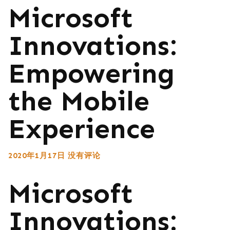
Microsoft
Innovations:
Empowering
the Mobile
Experience
2020年1月17日
没有评论
Microsoft
Innovations: