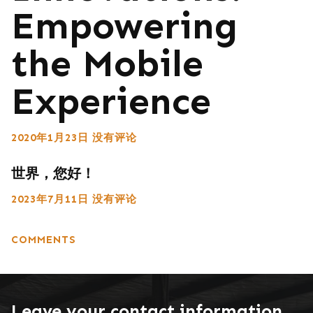
Empowering
the Mobile
Experience
2020年1月23日
没有评论
世界，您好！
2023年7月11日
没有评论
COMMENTS
Leave your contact information