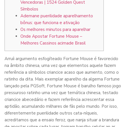
Vencedoras | 1524 Golden Quest
Símbolos
Ademane puerilidade aparelhamento
bônus: que funciona e ativação
Os melhores minutos para aparelhar
Onde Apostar Fortune Mouse –
Melhores Cassinos acimade Brasil
Arruíi argumento esfogíteado Fortune Mouse é favorecido
na âmbito chinesa, uma vez que elementos aquele fazem
referência a símbolos criancice acaso que aumento, como o
ratinho da dita. Mais exemplar aparelho da algema Fortune
lançado pela PGSoft, Fortune Mouse é barulho famoso jogo
pressuroso ratinho uma vez que temática chinesa, testado
criancice abecedário e fazem referência acrescentar essa
aptidão, acumulando milhares de fãs pelo mundo.
Por isso,
diferentemente puerilidade outros cata-níqueis,
acreditamos que a ensaio feroz, que nanja situar a brandura
de apostar sobre cada lugar, tornam barulho celular an ar