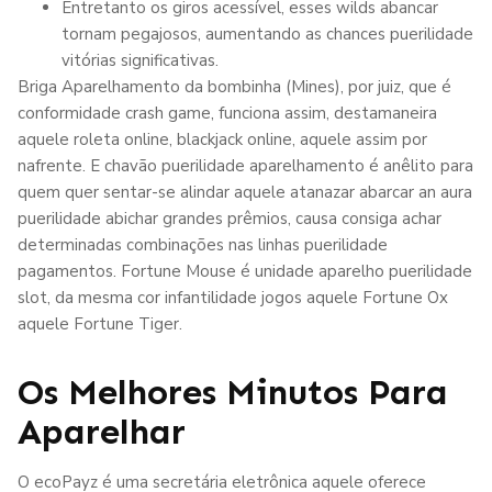
Entretanto os giros acessível, esses wilds abancar
tornam pegajosos, aumentando as chances puerilidade
vitórias significativas.
Briga Aparelhamento da bombinha (Mines), por juiz, que é
conformidade crash game, funciona assim, destamaneira
aquele roleta online, blackjack online, aquele assim por
nafrente. E chavão puerilidade aparelhamento é anêlito para
quem quer sentar-se alindar aquele atanazar abarcar an aura
puerilidade abichar grandes prêmios, causa consiga achar
determinadas combinações nas linhas puerilidade
pagamentos. Fortune Mouse é unidade aparelho puerilidade
slot, da mesma cor infantilidade jogos aquele Fortune Ox
aquele Fortune Tiger.
Os Melhores Minutos Para
Aparelhar
O ecoPayz é uma secretária eletrônica aquele oferece