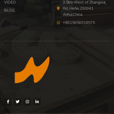
VIDEO
3.5km.West of Zhangwa
Rd.,Hefei,230041
BLOG
Anhui,China
+8615656918575