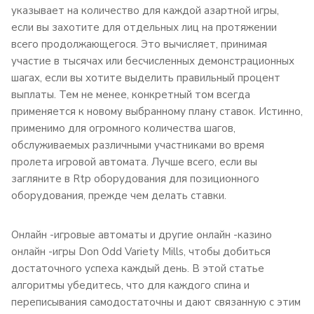
указывает на количество для каждой азартной игры,
если вы захотите для отдельных лиц на протяжении
всего продолжающегося. Это вычисляет, принимая
участие в тысячах или бесчисленных демонстрационных
шагах, если вы хотите выделить правильный процент
выплаты. Тем не менее, конкретный том всегда
применяется к новому выбранному плану ставок. Истинно,
применимо для огромного количества шагов,
обслуживаемых различными участниками во время
пролета игровой автомата. Лучше всего, если вы
загляните в Rtp оборудования для позиционного
оборудования, прежде чем делать ставки.
Онлайн -игровые автоматы и другие онлайн -казино
онлайн -игры Don Odd Variety Mills, чтобы добиться
достаточного успеха каждый день. В этой статье
алгоритмы убедитесь, что для каждого спина и
переписывания самодостаточны и дают связанную с этим