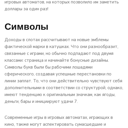
игровых автоматов, на которых позволило им заметить
доллары за один раз!
Символы
Доходы в слотах рассчитывают на новые эмблемы
фактической марки в катушках. Что они разнообразит,
связанные с играми, но обычно подпадают под двумя
классами: страница и начинайте бонусные дизайны.
Символы букв были бы рабочими лошадями
сферического, создавая успешные перестановки по
линии заплат. То, что они действительно чувствуют себя
дополнительными в соответствии со структурой, однако,
имеют тенденцию к оригинальным значкам, как ягоды,
деньги, бары и инициируют удачи 7.
Современные игры в игровых автоматах, играющих в
кино, также могут аспектировать сумасшедшие и