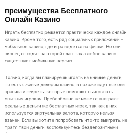
преимущества Бесплатного
Онлайн Казино
Играть бесплатно решается практически каждое онлайн
казино. Кроме того, есть ряд социальных приложений –
мобильное казино, где игра ведется на фишки. Но они
вконец отходят на второй план, так а любое казино
существуют мобильную версию.
Только, когда вы планируешь играть на мнимые деньги,
то есть с живым дилером казино, в похоже идут все они
правила и секреты, которые помогают выигрывать
опытным игрокам. Пребезбожно не можете выиграют
реальные деньги же бесплатных играх, так как в них
используется виртуальная валюта, которую нельзя
взамен. Если вы хотите попробовать что-то выиграть, не
тратя твои деньги, воспользуйтесь бездепозитными