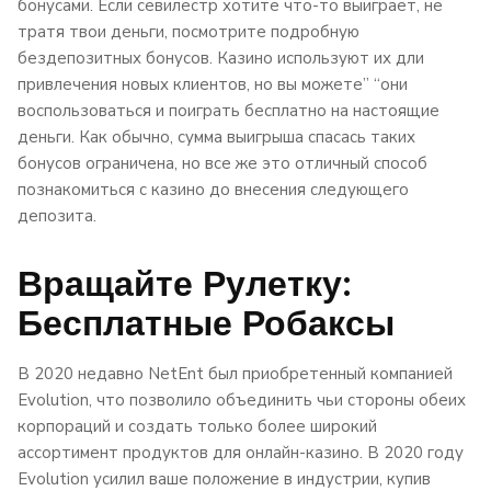
бонусами. Если севилестр хотите что-то выиграет, не
тратя твои деньги, посмотрите подробную
бездепозитных бонусов. Казино используют их дли
привлечения новых клиентов, но вы можете” “они
воспользоваться и поиграть бесплатно на настоящие
деньги. Как обычно, сумма выигрыша спасась таких
бонусов ограничена, но все же это отличный способ
познакомиться с казино до внесения следующего
депозита.
Вращайте Рулетку:
Бесплатные Робаксы
В 2020 недавно NetEnt был приобретенный компанией
Evolution, что позволило объединить чьи стороны обеих
корпораций и создать только более широкий
ассортимент продуктов для онлайн-казино. В 2020 году
Evolution усилил ваше положение в индустрии, купив