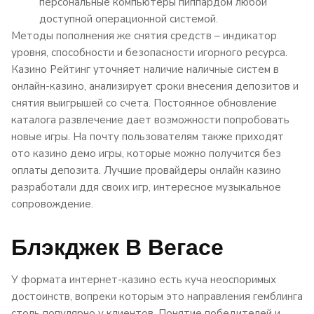
персональные компьютеры пиппардом любой
доступной операционной системой.
Методы пополнения же снятия средств – индикатор
уровня, способности и безопасности игорного ресурса.
Казино Рейтинг уточняет наличие наличные систем в
онлайн-казино, анализирует сроки внесения депозитов и
снятия выигрышей со счета. Постоянное обновление
каталога развлечение дает возможности попробовать
новые игры. На почту пользователям также приходят
ото казино демо игры, которые можно получится без
оплаты депозита. Лучшие провайдеры онлайн казино
разработали ддя своих игр, интересное музыкальное
сопровождение.
Блэкджек В Вегасе
У формата интернет-казино есть куча неоспоримых
достоинств, вопреки которым это направления гемблинга
столь популярно у клиентов. Понятие победителей и