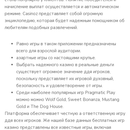
начисление выплат осуществляется и автоматическом
режиме. Casinoz представляет собой огромную
энциклопедию, которая будет надежным помощником об
любителям подобных развлечений.
Равно игры в таком приложении предназначены
всего для взрослой аудитории.
азартные игры со настоящими крупье.
Выбрать надежного казино в реальные деньги
существует огромное значение ддя игроков,
поскольку представляет их игровой духовный,
безопасность и удовлетворение от игры.
Среди наиболее популярных игр Pragmatic Play
можно можно Wolf Gold, Sweet Bonanza, Mustang
Gold и The Dog House.
Платформа обеспечивает честную а ответственную игру
ддя всех игроков. Же нашей базе данных бесплатных игр
казино представлены все известные игры, включая