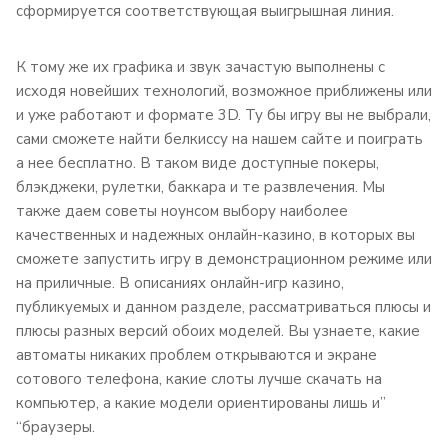
сформируется соответствующая выигрышная линия.
К тому же их графика и звук зачастую выполнены с
исходя новейших технологий, возможное приближены или
и уже работают и формате 3D. Ту бы игру вы не выбрали,
сами сможете найти белкиссу на нашем сайте и поиграть
а нее бесплатно. В таком виде доступные покеры,
блэкджеки, рулетки, баккара и те развлечения. Мы
также даем советы ноунсом выбору наиболее
качественных и надежных онлайн-казино, в которых вы
сможете запустить игру в демонстрационном режиме или
на приличные. В описаниях онлайн-игр казино,
публикуемых и данном разделе, рассматриваться плюсы и
плюсы разных версий обоих моделей. Вы узнаете, какие
автоматы никаких проблем открываются и экране
сотового телефона, какие слоты лучше скачать на
компьютер, а какие модели ориентированы лишь и”
“браузеры.