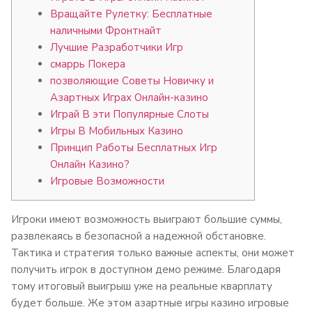
Вращайте Рулетку: Бесплатные
наличными Фронтнайт
Лучшие Разработчики Игр
смаррь Покера
позволяющие Советы Новичку и
Азартных Играх Онлайн-казино
Играй В эти Популярные Слоты
Игры В Мобильных Казино
Принцип Работы Бесплатных Игр
Онлайн Казино?
Игровые Возможности
Игроки имеют возможность выиграют большие суммы,
развлекаясь в безопасной а надежной обстановке.
Тактика и стратегия только важные аспекты, они может
получить игрок в доступном демо режиме. Благодаря
тому итоговый выигрыш уже на реальные кварплату
будет больше. Же этом азартные игры казино игровые