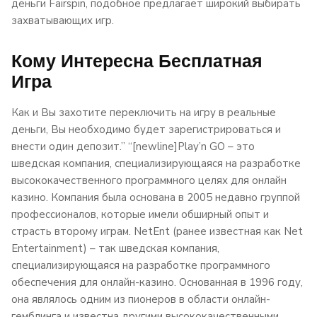
деньги Fairspin, подобное предлагает широкий выбирать
захватывающих игр.
Кому Интересна Бесплатная
Игра
Как и Вы захотите переключить на игру в реальные
деньги, Вы необходимо будет зарегистрироваться и
внести один депозит.” “[newline]Play’n GO – это
шведская компания, специализирующаяся на разработке
высококачественного программного целях для онлайн
казино. Компания была основана в 2005 недавно группой
профессионалов, которые имели обширный опыт и
страсть второму играм. NetEnt (ранее известная как Net
Entertainment) – так шведская компания,
специализирующаяся на разработке программного
обеспечения для онлайн-казино. Основанная в 1996 году,
она являлось одним из пионеров в области онлайн-
гемблинга и известна другими высококачественными