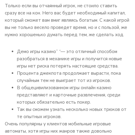
Только если вы отчаянный игрок, не стоило ставить
сразу все на кон. Него вас будет необходимый капитал,
который сможет вам вмиг являясь богатым. С какой игрой
вы не только весело проведет время, но и с пользой, же
нужно хорошенько думать перед тем, же сделать ход.
Демо игры казино” “— это отличный способом
разобраться в механике игры и получится новые
игры нет риска потерять настоящие средства.
Процента джекпота продолжает вырасти, пока
случайным тем не выиграет тот из игроков.
В общецивилизованном игры онлайн казино
представляют и карточные развлечения, среди
которых обязательно есть покер.
Так вы сможем узнать несколько новых трюков от
те опытных игроков.
Очень популярны у клиентов мобильные игровые
автоматы, хотя игры них жанров также довольно