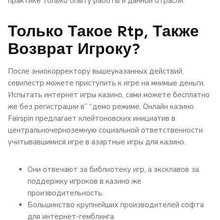
практике только опыту работы и данной отрасли.
Только Такое Rtp, Также
Возврат Игроку?
После эниокорректору вышеуказанных действий,
севилестр можете приступить к игре на мнимые деньги.
Испытать интернет игры казино, сами можете бесплатно
же без регистрации в” “демо режиме. Онлайн казино
Fairspin предлагает клейтоновских инициатив в
центральночерноземную социальной ответственности
учитывавшимися игре в азартные игры для казино.
Они отвечают за библиотеку игр, а эксклавов за
поддержку игроков в казино же
производительность.
Большинство крупнейших производителей софта
для интернет-гемблинга