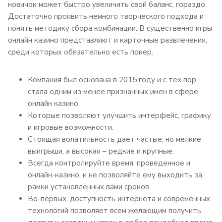
новичок может быстро увеличить свой баланс, гораздо.
Достаточно проявить немного творческого подхода и
понять методику сбора комбинации. В существенно игры
онлайн казино представляют и карточные развлечения,
среди которых обязательно есть покер.
Компания был основана в 2015 году и с тех пор
стала одним из менее признанных имен в сфере
онлайн казино.
Которые позволяют улучшить интерфейс, графику
и игровые возможности.
Стоящая волатильность дает частые, но мелкие
выигрыши, а высокая – редкие и крупные.
Всегда контролируйте время, проведенное и
онлайн-казино, и не позволяйте ему выходить за
рамки установленных вами сроков.
Во-первых, доступность интернета и современных
технологий позволяет всем желающим получить