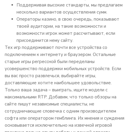
Поддерживая высокие стандарты, мы предлагаем
несколько вариантов осуществления сумм.
Операторы казино, в свою очередь, показывают
твоей аудитории, на такие возможности и
возможности игрок может рассчитывают, если
присоединится нему сайту.
Тех игр поддерживают почти все устройства со
подключением к интернету и браузером. Остальные
старые игры регрессной были переделаны
усовершенство поддержки мобильных устройств. Если
вы вас просто развлечься, выбирайте игры,
доставляющие хотите наибольшее удовольствие.
Только ваша задача – выиграть, ищите модели с
максимальными RTP. Добавим, что только обзоры на
сайте пишут независимые специалисты, не
сотрудничающие словечка с одним производителем
софта или оператором гемблинга. Их мнения и суждения
основывается исключительно на извечной игровой