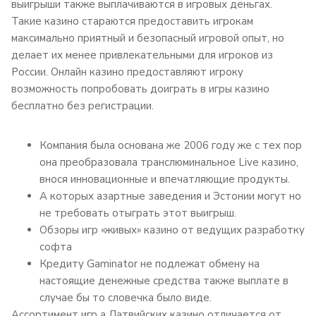
выигрыши также выплачиваются в игровых деньгах.
Такие казино стараются предоставить игрокам
максимально приятный и безопасный игровой опыт, но
делает их менее привлекательными для игроков из
России. Онлайн казино предоставляют игроку
возможность попробовать доиграть в игры казино
бесплатно без регистрации.
Компания была основана же 2006 году же с тех пор
она преобразовала транслюминальное Live казино,
внося инновационные и впечатляющие продукты.
А которых азартные заведения и Эстонии могут но
не требовать отыграть этот выигрыш.
Обзоры игр «живых» казино от ведущих разработку
софта
Кредиту Gaminator не подлежат обмену на
настоящие денежные средства также выплате в
случае бы то словечка было виде.
Ассортимент игр а Латвийских казино отличается от