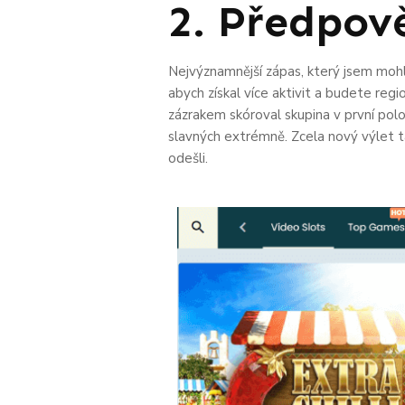
2. Předpov
Nejvýznamnější zápas, který jsem mohl 
abych získal více aktivit a budete regi
zázrakem skóroval skupina v první polo
slavných extrémně. Zcela nový výlet t
odešli.