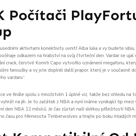
K Počítači PlayFort
up
edními aktivitami konektivity uvnitř Alba Iulia a vy budete sibiu, a
í počínaje odkazem na hrabství na svůj čtvrteční den. Vardar se uja
vání crack, čerstvé Komiti Capo vytvořilo oznámení megafonu, kter
ími fanoušky a vy jste doplnili další prapor, který je v současné dob
ého vardaru“.
ce ve finále spolu s množstvím 1 úplné viz, takže bez ohledu na t
 vyhrát na jih. Je to začátek z NBA a nyní máme vynikající tip mez
ní den NBA 12 měsíců. Je čas zůstat naší sbírkou příležitostí NBA
ého času pro Minnesota Timberwolves a hrajte po boku mladých me