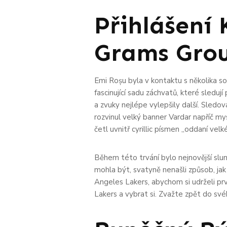
Přihlášení 
Grams Gro
Emi Roșu byla v kontaktu s několika sous
fascinující sadu záchvatů, které sleduj
a zvuky nejlépe vylepšily další. Sledo
rozvinul velký banner Vardar napříč mysl
četl uvnitř cyrillic písmen „oddaní velk
Během této trvání bylo nejnovější slun
mohla být, svatyně nenašli způsob, jak
Angeles Lakers, abychom si udrželi prv
Lakers a vybrat si. Zvažte zpět do sv