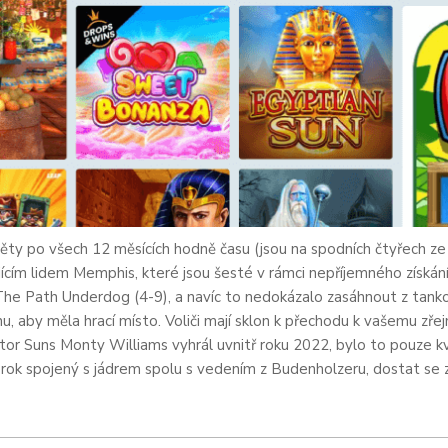
ěty po všech 12 měsících hodně času (jsou na spodních čtyřech ze
ícím lidem Memphis, které jsou šesté v rámci nepříjemného získání
he Path Underdog (4-9), a navíc to nedokázalo zasáhnout z tank
, aby měla hrací místo. Voliči mají sklon k přechodu k vašemu zře
ntor Suns Monty Williams vyhrál uvnitř roku 2022, bylo to pouze kv
 rok spojený s jádrem spolu s vedením z Budenholzeru, dostat se z ji