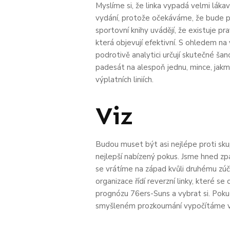
Myslíme si, že linka vypadá velmi lákav
vydání, protože očekáváme, že bude po
sportovní knihy uvádějí, že existuje 
která objevují efektivní. S ohledem na
podrotivě analytici určují skutečné ša
padesát na alespoň jednu, mince, jak
výplatních liniích.
Viz
Budou muset být asi nejlépe proti sku
nejlepší nabízený pokus. Jsme hned zp
se vrátíme na západ kvůli druhému zúč
organizace řídí reverzní linky, které s
prognózu 76ers-Suns a vybrat si. Poku
smyšleném prozkoumání vypočítáme vš