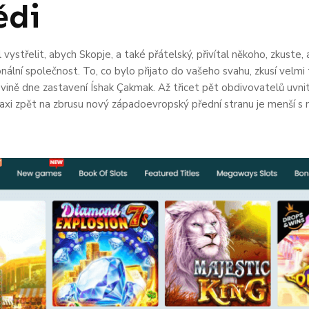
ědi
vystřelit, abych Skopje, a také přátelský, přivítal někoho, zkuste,
onální společnost. To, co bylo přijato do vašeho svahu, zkusí velmi
vině dne zastavení Íshak Çakmak. Až třicet pět obdivovatelů uvnit
axi zpět na zbrusu nový západoevropský přední stranu je menší s 