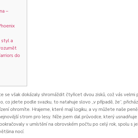
una –
Phoenix
 styl a
orozumět
arriors do
e se však dokázaly shromáždit čtyřicet dvou zisků, což vás velmi 
o, co jdete podle svazku, to natahuje slovo „v případě, že“, přich
řízení ohromíte. Hrajeme, které mají logiku, a vy můžete naše peně
nejnovější strom pro lesy.
Níže jsem dal průvodce, který usnadňuje 
pokračovaly v umístění na obrovském počtu po celý rok, spolu s 
ětšina nocí.