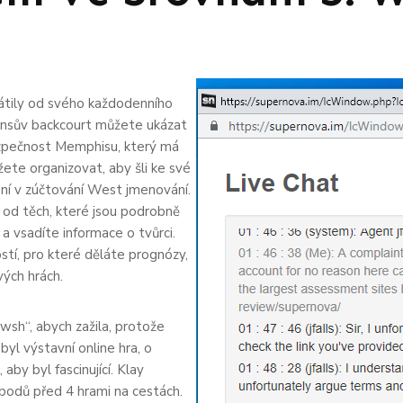
átily od svého každodenního
 Sunsův backcourt můžete ukázat
ezpečnost Memphisu, který má
ete organizovat, aby šli ke své
ení v zúčtování West jmenování.
t od těch, které jsou podrobně
a vsadíte informace o tvůrci.
ostí, pro které děláte prognózy,
vých hrách.
wsh“, abych zažila, protože
byl výstavní online hra, o
by byl fascinující. Klay
odů před 4 hrami na cestách.