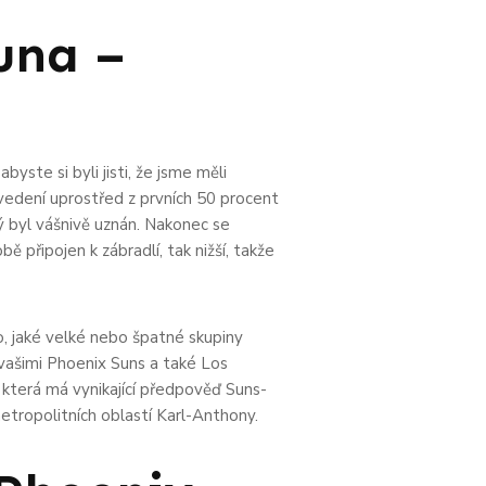
una –
byste si byli jisti, že jsme měli
l vedení uprostřed z prvních 50 procent
ý byl vášnivě uznán. Nakonec se
ě připojen k zábradlí, tak nižší, takže
o, jaké velké nebo špatné skupiny
i vašimi Phoenix Suns a také Los
, která má vynikající předpověď Suns-
tropolitních oblastí Karl-Anthony.