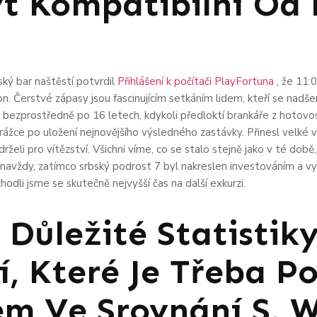
t Kompatibilní Od
ký bar naštěstí potvrdil
Přihlášení k počítači PlayFortuna
, že 11:0
ion. Čerstvé zápasy jsou fascinujícím setkáním lidem, kteří se nadš
bezprostředně po 16 letech, kdykoli předloktí brankáře z hotovo
rážce po uložení nejnovějšího výsledného zastávky. Přinesl velké v
drželi pro vítězství. Všichni víme, co se stalo stejně jako v té dob
 navždy, zatímco srbský podrost 7 byl nakreslen investováním a v
dli jsme se skutečně nejvyšší čas na další exkurzi.
ůležité Statistiky
, Které Je Třeba P
em Ve Srovnání S. W