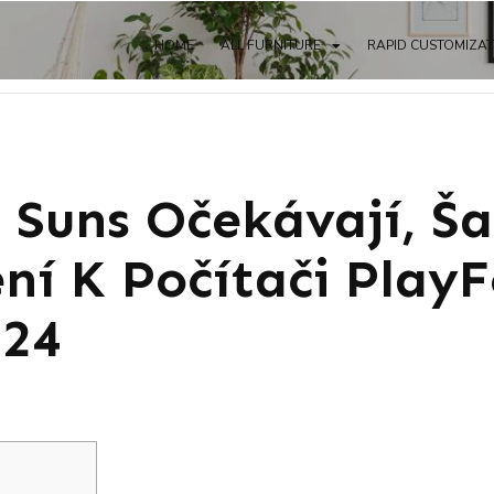
HOME
ALL FURNITURE
RAPID CUSTOMIZA
s Suns Očekávají, Ša
ení K Počítači Play
024