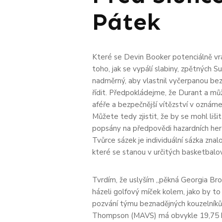
Pátek
Které se Devin Booker potenciálně vr
toho, jak se vypálí slabiny, zpětných
nadměrný, aby vlastnil vyčerpanou b
řídit. Předpokládejme, že Durant a můž
aféře a bezpečnější vítězství v oznám
Můžete tedy zjistit, že by se mohl liši
popsány na předpovědi hazardních her 
Tvůrce sázek je individuální sázka znal
které se stanou v určitých basketbalo
Tvrdím, že uslyším „pěkná Georgia Bro
házeli golfový míček kolem, jako by to 
pozvání týmu beznadějných kouzelníků, a
Thompson (MAVS) má obvykle 19,75 b