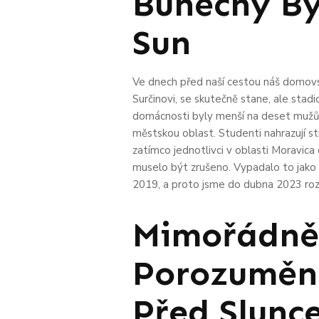
Buněčný Bý
Sun
Ve dnech před naší cestou náš domovs
Surčinovi, se skutečně stane, ale stad
domácnosti byly menší na deset mužů 
městskou oblast. Studenti nahrazují st
zatímco jednotlivci v oblasti Moravica 
muselo být zrušeno. Vypadalo to jako
2019, a proto jsme do dubna 2023 rozho
Mimořádně D
Porozumění
Před Slunc