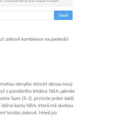
ut ziskové kombinace na padesáti
é mohou obvykle ohrozit zbrusu nový
č z pondělního břidlice NBA, jakmile
enix Suns (5-1), protože jeden další
tní sbírce kurzu NBA, která má skvělou
cent hrozbu ziskové. Hned po