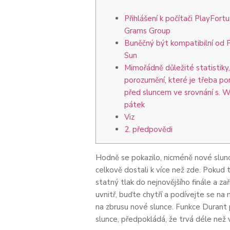
Přihlášení k počítači PlayFort
Grams Group
Buněčný být kompatibilní od 
Sun
Mimořádně důležité statistiky,
porozumění, které je třeba p
před sluncem ve srovnání s. W
pátek
Viz
2. předpovědi
Hodně se pokazilo, nicméně nové slunc
celkově dostali k více než zde. Pokud t
statný tlak do nejnovějšího finále a za
uvnitř, buďte chytří a podívejte se na 
na zbrusu nové slunce. Funkce Durant 
slunce, předpokládá, že trvá déle než v