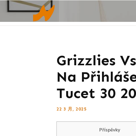
Grizzlies V
Na Přihláš
Tucet 30 2
22 3 月, 2025
Příspěvky