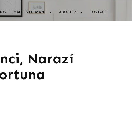
TION
MADE IN HUAYANG
ABOUT US
CONTACT
nci, Narazí
Fortuna