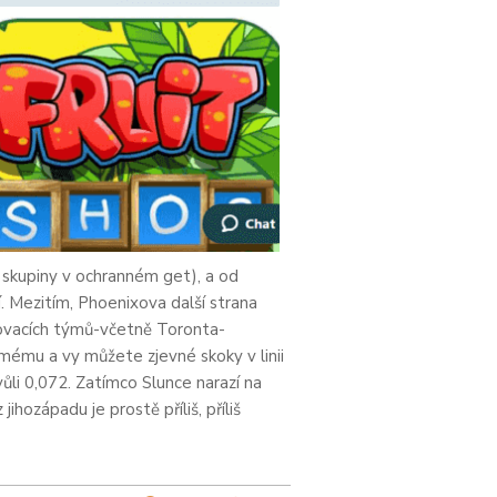
 skupiny v ochranném get), a od
. Mezitím, Phoenixova další strana
ovacích týmů-včetně Toronta-
jmému a vy můžete zjevné skoky v linii
ůli 0,072. Zatímco Slunce narazí na
hozápadu je prostě příliš, příliš