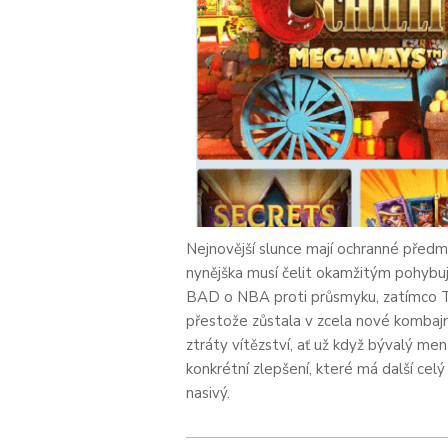
Nejnovější slunce mají ochranné předm
nynějška musí čelit okamžitým pohybuj
BAD o NBA proti průsmyku, zatímco T
přestože zůstala v zcela nové kombajnu
ztráty vítězství, ať už když bývalý me
konkrétní zlepšení, které má další celý
nasivý.