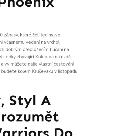
 Phoenix
0 zápasy, které čelí Jedinstvo
eni včasnému vedení na vrchol
sti dobrým předložením Lučani na
ýsledky zbývající Kolubara na uzdě,
ě, a vy můžete naše vlastní cestování
y budete kolem Kruševaku v listopadu
, Styl A
orozumět
arriors Do