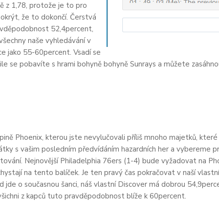
ě z 1,78, protože je to pro
krýt, že to dokončí. Čerstvá
pravděpodobnost 52,4percent,
 všechny naše vyhledávání v
nce jako 55-60percent. Vsadí se
mile se pobavíte s hrami bohyně bohyně Sunrays a můžete zasáhno
pině Phoenix, kterou jste nevylučovali příliš mnoho majetků, kter
átky s vašim posledním předvídáním hazardních her a vybereme pry
tování. Nejnovější Philadelphia 76ers (1-4) bude vyžadovat na Pho
e chystají na tento balíček. Je ten pravý čas pokračovat v naší vlas
d jde o současnou šanci, náš vlastní Discover má dobrou 54,9per
ichni z kapců tuto pravděpodobnost blíže k 60percent.