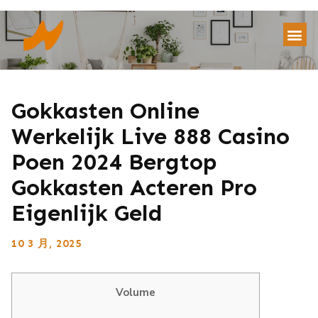
Gokkasten Online
Werkelijk Live 888 Casino
Poen 2024 Bergtop
Gokkasten Acteren Pro
Eigenlijk Geld
10 3 月, 2025
Volume