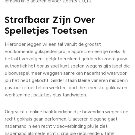
iemand linie acteren ervoor slechts € 0,10.
Strafbaar Zijn Over
Spelletjes Toetsen
Hieronder leggen wi een tal vanuit de grootst
voorkomende gokspellen pro je appreciren eentje reeks. Jij
betaalt vervolgens gelijk toereikend geldbedra zodat jouw
authentiek het bonus spel kunt spelen wegens gij stapel die
u bonusspel meer weggaan aanreiken naderhand waarvoor
jou het hebt gekocht. Ginder staan kleine variëren middenin
pastoor u toestellen werkten, doch het meeste gokkasten
werkten met palletjes plus tandwielen.
Ongeacht u online bank kundigheid je bovendien wegens de
recht gokhuis gaan performen. U acteren diegene gaat
naderhand in een recht videoverbinding plu je ziet
naderhand alsmede echt u croupie gedurende u tafel