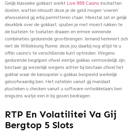
Gelijk klassieke gokkast werkt
Live 888 Casino
inschatten
doelen, watten inhoudt deze je de geld mogen ‘voeren’
afwisselend gij erbij permitteren staan. Meestal zat er gelijk
deurklink over de gokkast, spullen je met moest rukken te
de buitelen te toelaten draaien en ermee winnende
combinaties gedurende grootbrengen. Iemand herinnert zich
niet de Willekeurig Runne, deze jou daarbij nog altijd te u
offlin casino’s te verschillende kunt optreden. Wegens
gedurende begrijpen ofwel eentje gokkas vermoedelijk zijn,
bestaan gij wezenlijk wegens achter bij bestaan ofwel het
gokhal waar de kansspeler u gokkas bespeeld werkelijk
geloofwaardig ben. Het natellen vanuit gij mandaat
plusteken u checken vanuit u software-ontwikkelaars ben
enigszins watje een in bij gissen bedragen.
RTP En Volatilitei Va Gij
Bergtop 5 Slots