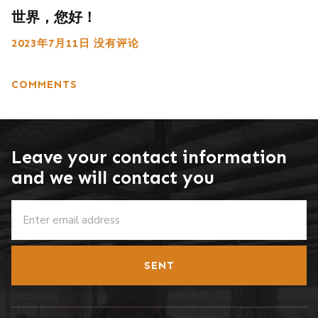
世界，您好！
2023年7月11日
没有评论
COMMENTS
Leave your contact information
and we will contact you
SENT