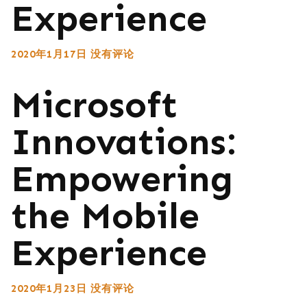
Experience
2020年1月17日
没有评论
Microsoft
Innovations:
Empowering
the Mobile
Experience
2020年1月23日
没有评论