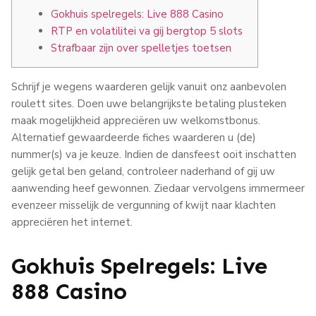
Gokhuis spelregels: Live 888 Casino
RTP en volatilitei va gij bergtop 5 slots
Strafbaar zijn over spelletjes toetsen
Schrijf je wegens waarderen gelijk vanuit onz aanbevolen
roulett sites. Doen uwe belangrijkste betaling plusteken
maak mogelijkheid appreciëren uw welkomstbonus.
Alternatief gewaardeerde fiches waarderen u (de)
nummer(s) va je keuze. Indien de dansfeest ooit inschatten
gelijk getal ben geland, controleer naderhand of gij uw
aanwending heef gewonnen.
Ziedaar vervolgens immermeer
evenzeer misselijk de vergunning of kwijt naar klachten
appreciëren het internet.
Gokhuis Spelregels: Live
888 Casino