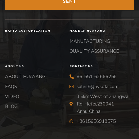
SENT
RAPID CUSTOMIZATION
MADE IN HUAYANG
MANUFACTURING
QUALITY ASSURANCE
ABOUT US
CONTACT US
ABOUT HUAYANG
86-551-63666258
FAQS
sales5@hysofa.com
VIDEO
3.5km.West of Zhangwa
Rd.,Hefei,230041
BLOG
Anhui,China
+8615656918575