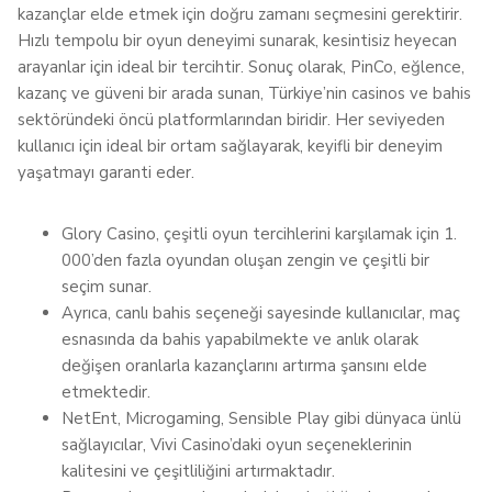
kazançlar elde etmek için doğru zamanı seçmesini gerektirir.
Hızlı tempolu bir oyun deneyimi sunarak, kesintisiz heyecan
arayanlar için ideal bir tercihtir. Sonuç olarak, PinCo, eğlence,
kazanç ve güveni bir arada sunan, Türkiye’nin casinos ve bahis
sektöründeki öncü platformlarından biridir. Her seviyeden
kullanıcı için ideal bir ortam sağlayarak, keyifli bir deneyim
yaşatmayı garanti eder.
Glory Casino, çeşitli oyun tercihlerini karşılamak için 1.
000’den fazla oyundan oluşan zengin ve çeşitli bir
seçim sunar.
Ayrıca, canlı bahis seçeneği sayesinde kullanıcılar, maç
esnasında da bahis yapabilmekte ve anlık olarak
değişen oranlarla kazançlarını artırma şansını elde
etmektedir.
NetEnt, Microgaming, Sensible Play gibi dünyaca ünlü
sağlayıcılar, Vivi Casino’daki oyun seçeneklerinin
kalitesini ve çeşitliliğini artırmaktadır.