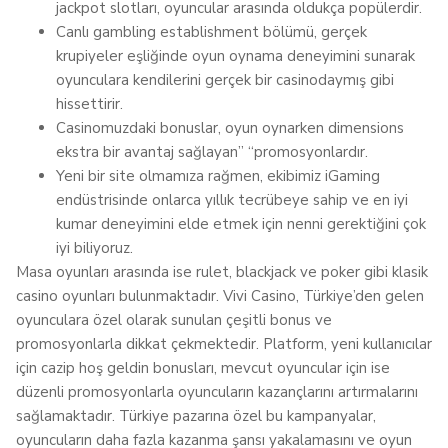
jackpot slotları, oyuncular arasında oldukça popülerdir.
Canlı gambling establishment bölümü, gerçek
krupiyeler eşliğinde oyun oynama deneyimini sunarak
oyunculara kendilerini gerçek bir casinodaymış gibi
hissettirir.
Casinomuzdaki bonuslar, oyun oynarken dimensions
ekstra bir avantaj sağlayan” “promosyonlardır.
Yeni bir site olmamıza rağmen, ekibimiz iGaming
endüstrisinde onlarca yıllık tecrübeye sahip ve en iyi
kumar deneyimini elde etmek için nenni gerektiğini çok
iyi biliyoruz.
Masa oyunları arasında ise rulet, blackjack ve poker gibi klasik
casino oyunları bulunmaktadır. Vivi Casino, Türkiye’den gelen
oyunculara özel olarak sunulan çeşitli bonus ve
promosyonlarla dikkat çekmektedir. Platform, yeni kullanıcılar
için cazip hoş geldin bonusları, mevcut oyuncular için ise
düzenli promosyonlarla oyuncuların kazançlarını artırmalarını
sağlamaktadır. Türkiye pazarına özel bu kampanyalar,
oyuncuların daha fazla kazanma şansı yakalamasını ve oyun