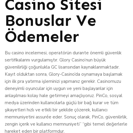
Casino Sitesi
Bonuslar Ve
Ödemeler
Bu casino incelemesi, operatörün durante önemli güvenlik
sertifikalarını vurgulamıştır. Glory Casino’nun büyük
güvenilirliği çoğunlukla GC lisansından kaynaklanmaktadır.
Kayıt olduktan sonra, Glory-Casino’da oynamaya başlamak
için ilk pra yatırma işleminizi yapmanız gerekir. Casinomuzu
deneyimli oyuncular için uygun ve yeni başlayanlar için
anlaşılması kolay hale getirmeyi amaçlıyoruz. PinCo, sosyal
medya üzerinden kullanıcılarla güçlü bir bağ kurar ve tüm
şikayetleri hızlı ve etkili bir şekilde çözerek, kullanıcı
memnuniyetini assurée eder. Sonuç olarak, PinCo, güvenilirlik,
zengin içerik ve kullanıcı memnuniyeti” “gibi temel değerlerle
hareket eden bir platformdur.