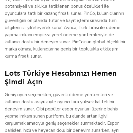
potansiyeli ve sıklıkla tetiklenen bonus özellikleri ile
oyunculara tatlı bir kazanç fırsatı sunar. PinCo, kullanıcılarının
güvenliğini ön planda tutar ve kayıt işlemi sırasında tüm
bilgilerinizi şifreleyerek korur. Ayrıca, Türk Lirası ile ödeme
yapma imkanı empieza yerel ödeme yöntemleriyle de
kullanıcı dostu bir deneyim sunar. PinCo’nun global ölçekli bir
marka olması, kullanıcılarına geniş bir toplulukla etkileşim
kurma fırsatı sunar.
Lots Türkiye Hesabınızı Hemen
Şimdi Açın
Geniş oyun seçenekleri, güvenli ödeme yöntemleri ve
kullanıcı dostu arayüzüyle oyunculara yüksek kaliteli bir
deneyim sunar. Gibi popüler espor oyunları üzerine bahis
yapma imkanı sunan platform, bu alanda artan ilgiyi
karşılamak amacıyla geniş seçenekler sunmaktadır. Espor
bahisleri, hızlı ve heyecan dolu bir deneyim sunarken, aynı