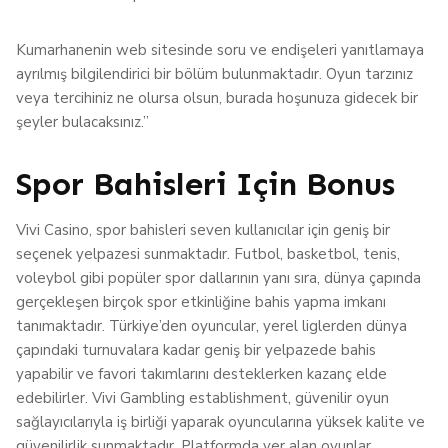
Kumarhanenin web sitesinde soru ve endişeleri yanıtlamaya
ayrılmış bilgilendirici bir bölüm bulunmaktadır. Oyun tarzınız
veya tercihiniz ne olursa olsun, burada hoşunuza gidecek bir
şeyler bulacaksınız.”
Spor Bahisleri Için Bonus
Vivi Casino, spor bahisleri seven kullanıcılar için geniş bir
seçenek yelpazesi sunmaktadır. Futbol, basketbol, tenis,
voleybol gibi popüler spor dallarının yanı sıra, dünya çapında
gerçekleşen birçok spor etkinliğine bahis yapma imkanı
tanımaktadır. Türkiye’den oyuncular, yerel liglerden dünya
çapındaki turnuvalara kadar geniş bir yelpazede bahis
yapabilir ve favori takımlarını desteklerken kazanç elde
edebilirler. Vivi Gambling establishment, güvenilir oyun
sağlayıcılarıyla iş birliği yaparak oyuncularına yüksek kalite ve
güvenilirlik sunmaktadır. Platformda yer alan oyunlar,