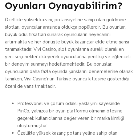
Oyunları Oynayabilirim?
Özellikle yüksek kazanç potansiyeline sahip olan goldmine
slotları, oyuncular arasında oldukça popülerdir. Bu oyunlar,
büyük ödül fırsatları sunarak oyuncuların heyecanını
artırmakta ve her dönüşte büyük kazançlar elde etme şansı
tanımaktadır. Vivi Casino, slot oyunlarına sürekli olarak en
yeni seçenekler ekleyerek oyuncularına yenilikçi ve eğlenceli
bir deneyim sunmayı hedeflemektedir. Bu bonuslar,
oyuncuların daha fazla oyunda şanslarını denemelerine olanak
tanırken, Vivi Casino’nun Türkiye oyuncu kitlesine gösterdiği
özeni de yansıtmaktadır.
Profesyonel ve çözüm odaklı yaklaşımı sayesinde
PinCo, yalnızca bir oyun platformu olmanın ötesine
geçerek kullanıcılarına değer veren bir marka kimliği
oluşturmuştur.
Özellikle yüksek kazanç potansiyeline sahip olan