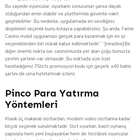
Bu sayede oyuncular, oyunların sonucunun şansa dayalı
olduğundan emin olabilir ve platformda güvenle vakit
geçirebilirler. Bu nedenle, uygulamada en sevdiğiniz
disiplinleri seçerek bunu kolayca yapabilirsiniz. Şu anda, Fame
Casino mobil uygulaması gerçek para kazanmak için en iyi
seçeneklerden biri olarak kabul edilmektedir.” “[newline]Bir
diğer önemli nokta ise, casinomuzda yer alan çoğu bonusta
çevrim şartının var olmasıdır. Bu noktada size özel
hazırladığımız 7Slots promosyon kodu için geçerli, x40 bahis
şartını de uma hatırlatmak isteriz.
Pinco Para Yatırma
Yöntemleri
Klasik üç makaralı slotlardan, modern video slotlarına kadar
birçok seçenek sunulmaktadır. Slot oyunları, basit oynanış
yapısıyla hem yeni başlayanlar hem de tecrübeli oyuncular