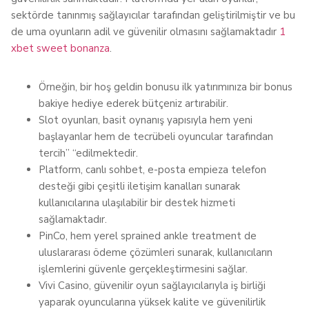
sektörde tanınmış sağlayıcılar tarafından geliştirilmiştir ve bu
de uma oyunların adil ve güvenilir olmasını sağlamaktadır
1
xbet sweet bonanza
.
Örneğin, bir hoş geldin bonusu ilk yatırımınıza bir bonus
bakiye hediye ederek bütçeniz artırabilir.
Slot oyunları, basit oynanış yapısıyla hem yeni
başlayanlar hem de tecrübeli oyuncular tarafından
tercih” “edilmektedir.
Platform, canlı sohbet, e-posta empieza telefon
desteği gibi çeşitli iletişim kanalları sunarak
kullanıcılarına ulaşılabilir bir destek hizmeti
sağlamaktadır.
PinCo, hem yerel sprained ankle treatment de
uluslararası ödeme çözümleri sunarak, kullanıcıların
işlemlerini güvenle gerçekleştirmesini sağlar.
Vivi Casino, güvenilir oyun sağlayıcılarıyla iş birliği
yaparak oyuncularına yüksek kalite ve güvenilirlik