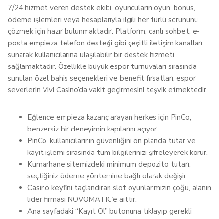
7/24 hizmet veren destek ekibi, oyuncuların oyun, bonus,
ödeme işlemleri veya hesaplarıyla ilgili her türlü sorununu
çözmek için hazır bulunmaktadır. Platform, canlı sohbet, e-
posta empieza telefon desteği gibi çeşitli iletişim kanalları
sunarak kullanıcılarına ulaşılabilir bir destek hizmeti
sağlamaktadır. Özellikle büyük espor turnuvaları sırasında
sunulan özel bahis seçenekleri ve benefit fırsatları, espor
severlerin Vivi Casino’da vakit geçirmesini teşvik etmektedir.
Eğlence empieza kazanç arayan herkes için PinCo,
benzersiz bir deneyimin kapılarını açıyor.
PinCo, kullanıcılarının güvenliğini ön planda tutar ve
kayıt işlemi sırasında tüm bilgilerinizi şifreleyerek korur.
Kumarhane sitemizdeki minimum depozito tutarı,
seçtiğiniz ödeme yöntemine bağlı olarak değişir.
Casino keyfini taçlandıran slot oyunlarımızın çoğu, alanın
lider firması NOVOMATIC’e aittir.
Ana sayfadaki “Kayıt Ol” butonuna tıklayıp gerekli