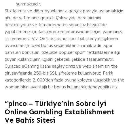
sunmaktadır.
Slotlarımızı ve diğer oyunlarımızı gerçek parayla oynamak için
afin de yatırmanız gerekir. Çok sayıda para birimini
destekliyoruz ve tüm ödemeleri sorunsuz bir şekilde
yapabilmeniz için farklı yöntemler arasından seçim yapmanıza
izin veriyoruz. Vivi On line casino, spor bahisleriyle ilgilenen
oyuncular için özel bonus seçenekleri sunmaktadır. Spor
bahisleri bonusları, özellikle popüler spor” “etkinliklerine ilgi
duyan kullanıcıların ilgisini çekecek şekilde tasarlanmıştır.
Curacao eGaming lisans sağlayıcımız ve web sitemizin the
girl sayfasında 256-bit SSL şifreleme kullanıyoruz. Farklı
kategorilerde 2. 000’den fazla oyuna kolayca ulaşabilir ve the
woman birini avantajlı bir bonus kullanarak deneyebilirsiniz.
“pinco – Türkiye’nin Sobre İyi
Online Gambling Establishment
Ve Bahis Sitesi