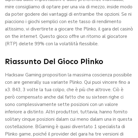
mire consigliamo di optare per una via di mezzo, inside modo
da poter godere dei vantaggi di entrambe the opzioni. Se ni
piacciono i giochi semplici con este tasso di rendimento
altissimo, vi divertirete a giocare the Plinko, il gara del casinò
on the internet. Questo gioco offre un ritorno al giocatore
(RTP) delete 99% con la volatilità flessibile.
Riassunto Del Gioco Plinko
Hacksaw Gaming proposition la massima coscienza possibile
con are generally sua variante Plinko. Qui puoi vincere fino a
x3. 843, 3 volte la tua colpo, che è più che altrove. Ciò è
però compensato anche dal fatto che su sixteen righe ci
sono complessivamente sette posizioni con un valore
inferiore a distinto. Altri produttori, tuttavia, hanno fornito
solitary cinque posizioni dalam cui meno dalam una in questa
costellazione. BGaming è quasi diventato 1 specialista di
Plinko game, poiché il provider del gara ha tre versioni di