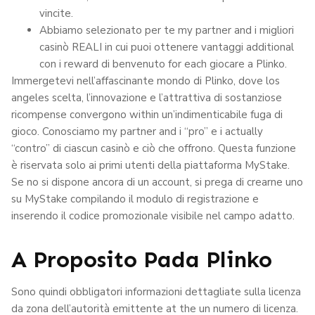
vincite.
Abbiamo selezionato per te my partner and i migliori
casinò REALI in cui puoi ottenere vantaggi additional
con i reward di benvenuto for each giocare a Plinko.
Immergetevi nell’affascinante mondo di Plinko, dove los
angeles scelta, l’innovazione e l’attrattiva di sostanziose
ricompense convergono within un’indimenticabile fuga di
gioco. Conosciamo my partner and i “pro” e i actually
“contro” di ciascun casinò e ciò che offrono. Questa funzione
è riservata solo ai primi utenti della piattaforma MyStake.
Se no si dispone ancora di un account, si prega di crearne uno
su MyStake compilando il modulo di registrazione e
inserendo il codice promozionale visibile nel campo adatto.
A Proposito Pada Plinko
Sono quindi obbligatori informazioni dettagliate sulla licenza
da zona dell’autorità emittente at the un numero di licenza.