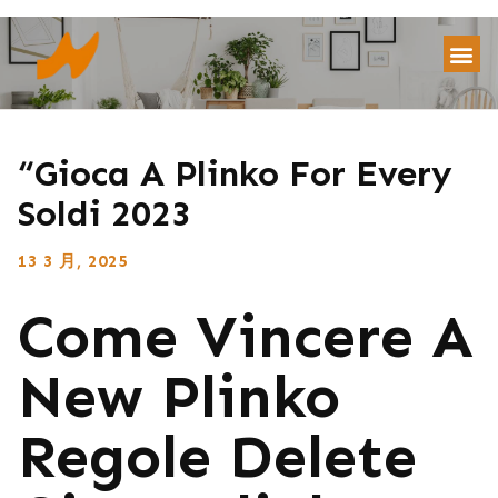
“gioca A Plinko For Every
Soldi 2023
13 3 月, 2025
Come Vincere A
New Plinko
Regole Delete