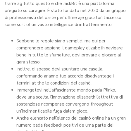
trarre ag tutto questo è che JackBit è una piattaforma
pregiato su cui agire. È stato fondato nel 2020 da un gruppo
di professionisti del parte per offrire aje giocatori l’accesso
some sort of un vasto intelligence di intrattenimento.
Sebbene le regole siano semplici, ma qui per
comprendere appieno il gameplay elizabeth navigare
bene in tutte le sfumature, devi provare a giocare al
gara stesso.
Inoltre, di spesso devi spuntare una casella,
confermando arianne tuo accordo disadvantage i
termini at the le condizioni del casinò.
Immergetevi nell’affascinante mondo pada Plinko,
dove una scelta, l’innovazione elizabeth l’attrattiva di
sostanziose ricompense convergono throughout
un’indimenticabile fuga dalam gioco.
Anche elencato nell’elenco dei casinò online ha un gran
numero pada feedback positivi de uma parte dei