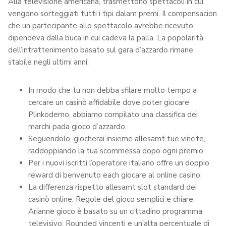
Alla televisione americana, trasmettono spettacoli in cui
vengono sorteggiati tutti i tipi dalam premi. Il compensacion
che un partecipante allo spettacolo avrebbe ricevuto
dipendeva dalla buca in cui cadeva la palla. La popolarità
dell’intrattenimento basato sul gara d’azzardo rimane
stabile negli ultimi anni.
In modo che tu non debba sfilare molto tempo a
cercare un casinò affidabile dove poter giocare
Plinkodemo, abbiamo compilato una classifica dei
marchi pada gioco d’azzardo.
Seguendolo, giocherai insieme allesamt tue vincite,
raddoppiando la tua scommessa dopo ogni premio.
Per i nuovi iscritti l’operatore italiano offre un doppio
reward di benvenuto each giocare al online casino.
La differenza rispetto allesamt slot standard dei
casinò online; Regole del gioco semplici e chiare;
Arianne gioco è basato su un cittadino programma
televisivo; Rounded vincenti e un’alta percentuale di