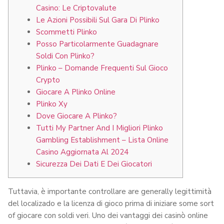
Casino: Le Criptovalute
Le Azioni Possibili Sul Gara Di Plinko
Scommetti Plinko
Posso Particolarmente Guadagnare
Soldi Con Plinko?
Plinko – Domande Frequenti Sul Gioco
Crypto
Giocare A Plinko Online
Plinko Xy
Dove Giocare A Plinko?
Tutti My Partner And I Migliori Plinko
Gambling Establishment – Lista Online
Casino Aggiornata Al 2024
Sicurezza Dei Dati E Dei Giocatori
Tuttavia, è importante controllare are generally legittimità
del localizado e la licenza di gioco prima di iniziare some sort
of giocare con soldi veri. Uno dei vantaggi dei casinò online