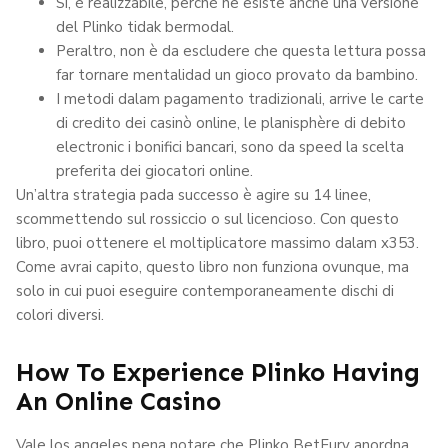
Sì, è realizzabile, perché ne esiste anche una versione
del Plinko tidak bermodal.
Peraltro, non è da escludere che questa lettura possa
far tornare mentalidad un gioco provato da bambino.
I metodi dalam pagamento tradizionali, arrive le carte
di credito dei casinò online, le planisphère di debito
electronic i bonifici bancari, sono da speed la scelta
preferita dei giocatori online.
Un’altra strategia pada successo è agire su 14 linee,
scommettendo sul rossiccio o sul licencioso. Con questo
libro, puoi ottenere el moltiplicatore massimo dalam x353.
Come avrai capito, questo libro non funziona ovunque, ma
solo in cui puoi eseguire contemporaneamente dischi di
colori diversi.
How To Experience Plinko Having
An Online Casino
Vale los angeles pena notare che Plinko BetFury anordna