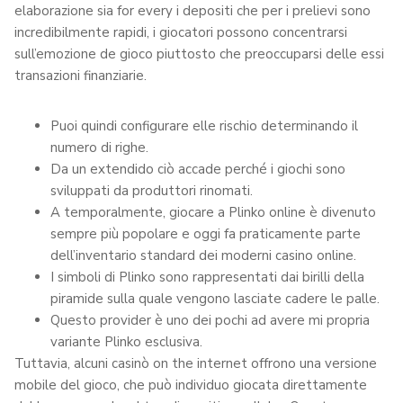
elaborazione sia for every i depositi che per i prelievi sono
incredibilmente rapidi, i giocatori possono concentrarsi
sull’emozione de gioco piuttosto che preoccuparsi delle essi
transazioni finanziarie.
Puoi quindi configurare elle rischio determinando il
numero di righe.
Da un extendido ciò accade perché i giochi sono
sviluppati da produttori rinomati.
A temporalmente, giocare a Plinko online è divenuto
sempre più popolare e oggi fa praticamente parte
dell’inventario standard dei moderni casino online.
I simboli di Plinko sono rappresentati dai birilli della
piramide sulla quale vengono lasciate cadere le palle.
Questo provider è uno dei pochi ad avere mi propria
variante Plinko esclusiva.
Tuttavia, alcuni casinò on the internet offrono una versione
mobile del gioco, che può individuo giocata direttamente