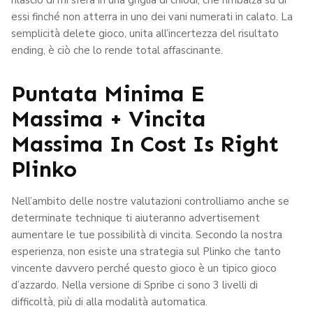
essi finché non atterra in uno dei vani numerati in calato. La
semplicità delete gioco, unita all’incertezza del risultato
ending, è ciò che lo rende total affascinante.
Puntata Minima E
Massima + Vincita
Massima In Cost Is Right
Plinko
Nell’ambito delle nostre valutazioni controlliamo anche se
determinate technique ti aiuteranno advertisement
aumentare le tue possibilità di vincita. Secondo la nostra
esperienza, non esiste una strategia sul Plinko che tanto
vincente davvero perché questo gioco è un tipico gioco
d’azzardo. Nella versione di Spribe ci sono 3 livelli di
difficoltà, più di alla modalità automatica.