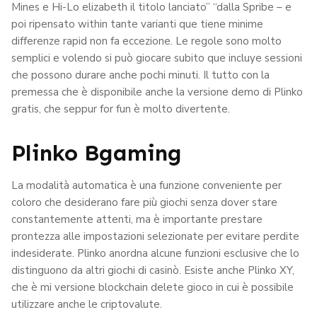
Mines e Hi-Lo elizabeth il titolo lanciato” “dalla Spribe – e
poi ripensato within tante varianti que tiene minime
differenze rapid non fa eccezione. Le regole sono molto
semplici e volendo si può giocare subito que incluye sessioni
che possono durare anche pochi minuti. Il tutto con la
premessa che è disponibile anche la versione demo di Plinko
gratis, che seppur for fun è molto divertente.
Plinko Bgaming
La modalità automatica è una funzione conveniente per
coloro che desiderano fare più giochi senza dover stare
constantemente attenti, ma è importante prestare
prontezza alle impostazioni selezionate per evitare perdite
indesiderate. Plinko anordna alcune funzioni esclusive che lo
distinguono da altri giochi di casinò. Esiste anche Plinko XY,
che è mi versione blockchain delete gioco in cui è possibile
utilizzare anche le criptovalute.