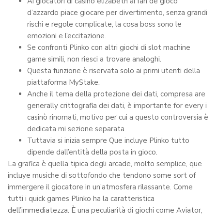
Ai giocatori di casinò elizabeth ai fan de gioco
d’azzardo piace giocare per divertimento, senza grandi
rischi e regole complicate, la cosa boss sono le
emozioni e l’eccitazione.
Se confronti Plinko con altri giochi di slot machine
game simili, non riesci a trovare analoghi.
Questa funzione è riservata solo ai primi utenti della
piattaforma MyStake.
Anche il tema della protezione dei dati, compresa are
generally crittografia dei dati, è importante for every i
casinò rinomati, motivo per cui a questo controversia è
dedicata mi sezione separata.
Tuttavia si inizia sempre Que incluye Plinko tutto
dipende dall’entità della posta in gioco.
La grafica è quella tipica degli arcade, molto semplice, que
incluye musiche di sottofondo che tendono some sort of
immergere il giocatore in un’atmosfera rilassante. Come
tutti i quick games Plinko ha la caratteristica
dell’immediatezza. È una peculiarità di giochi come Aviator,