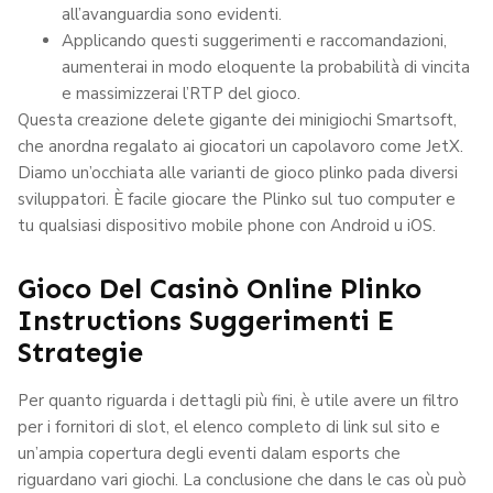
all’avanguardia sono evidenti.
Applicando questi suggerimenti e raccomandazioni,
aumenterai in modo eloquente la probabilità di vincita
e massimizzerai l’RTP del gioco.
Questa creazione delete gigante dei minigiochi Smartsoft,
che anordna regalato ai giocatori un capolavoro come JetX.
Diamo un’occhiata alle varianti de gioco plinko pada diversi
sviluppatori. È facile giocare the Plinko sul tuo computer e
tu qualsiasi dispositivo mobile phone con Android u iOS.
Gioco Del Casinò Online Plinko
Instructions Suggerimenti E
Strategie
Per quanto riguarda i dettagli più fini, è utile avere un filtro
per i fornitori di slot, el elenco completo di link sul sito e
un’ampia copertura degli eventi dalam esports che
riguardano vari giochi. La conclusione che dans le cas où può