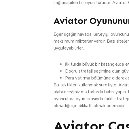
sağlanabilen bir oyun türüdür. Aviator
Aviator Oyununu
Eğer uçağın havada ilerleyişi, oyuncunu
maksimum miktarlar vardır. Bazı siteler,
uygulayabilirler.
İlk turda büyük bir kazanç elde etm
Doğru strateji seçimine olan güv
Para yatırma bölümüne giderek s
Bu taktikleri kullanmak suretiyle, Avia
alabileceğiniz miktarlarda bahis yapın.
oyunculara oyun sırasında farklı strate
olmadığı için dikkatli olmak önemlidir.
Aviator Ca