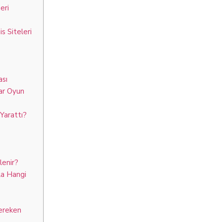
eri
s Siteleri
ası
ar Oyun
Yarattı?
lenir?
la Hangi
ereken