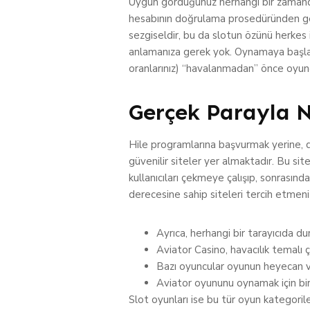
Uygun gördüğünüz herhangi bir zamanda
hesabının doğrulama prosedüründen geç
sezgiseldir, bu da slotun özünü herkes 
anlamanıza gerek yok. Oynamaya başlam
oranlarınız) “havalanmadan” önce oyu
Gerçek Parayla N
Hile programlarına başvurmak yerine, d
güvenilir siteler yer almaktadır. Bu site
kullanıcıları çekmeye çalışıp, sonrasın
derecesine sahip siteleri tercih etmeni
Ayrıca, herhangi bir tarayıcıda d
Aviator Casino, havacılık temalı 
Bazı oyuncular oyunun heyecan ve
Aviator oyununu oynamak için bir
Slot oyunları ise bu tür oyun kategorile