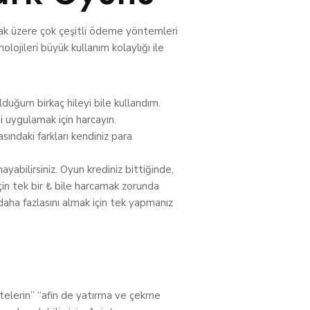
olmak üzere çok çeşitli ödeme yöntemleri
lojileri büyük kullanım kolaylığı ile
uğum birkaç hileyi bile kullandım.
 uygulamak için harcayın.
ındaki farkları kendiniz para
ilirsiniz. Oyun krediniz bittiğinde,
in tek bir ₺ bile harcamak zorunda
daha fazlasını almak için tek yapmanız
telerin” “afin de yatırma ve çekme