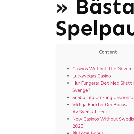
» Bäst
Spelpa
Content
Casinos Without The Gover
Luckyvegas Casino
Hur Fungerar Det Med Skatt P
Sverige?
Snabb Info Omkring Casinon U
Viktiga Punkter Om Bonusar I
Av Svensk Licens
New Casinos Without Swedis
2025
🎁 Total Bonus