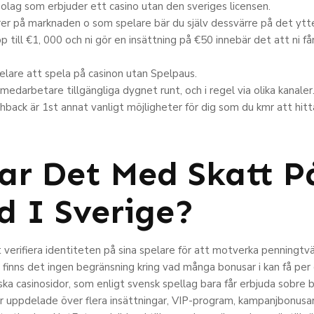
elbolag som erbjuder ett casino utan den sveriges licensen.
er på marknaden o som spelare bär du själv dessvärre på det ytt
till €1, 000 och ni gör en insättning på €50 innebär det att ni f
spelare att spela på casinon utan Spelpaus.
medarbetare tillgängliga dygnet runt, och i regel via olika kanale
shback är 1st annat vanligt möjligheter för dig som du kmr att hitt
ar Det Med Skatt P
d I Sverige?
 verifiera identiteten på sina spelare för att motverka penningtvät
finns det ingen begränsning kring vad många bonusar i kan få per 
ka casinosidor, som enligt svensk spellag bara får erbjuda sobre b
 uppdelade över flera insättningar, VIP-program, kampanjbonusar, fö