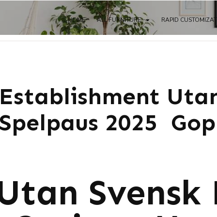
HOME
ALL FURNITURE
RAPID CUSTOMIZA
Establishment Uta
Spelpaus 2025 ️ Gop
Utan Svensk 