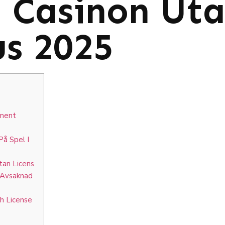
a Casinon Ut
us 2025
nment
å Spel I
tan Licens
 Avsaknad
h License