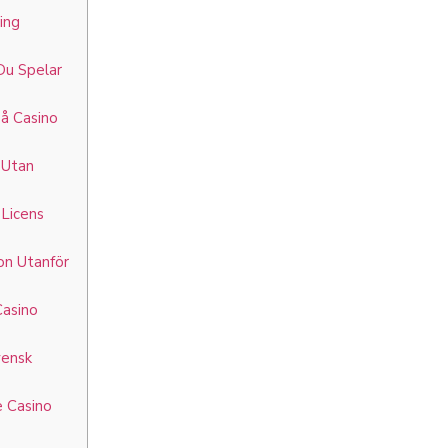
ing
Du Spelar
På Casino
 Utan
 Licens
on Utanför
Casino
vensk
e Casino