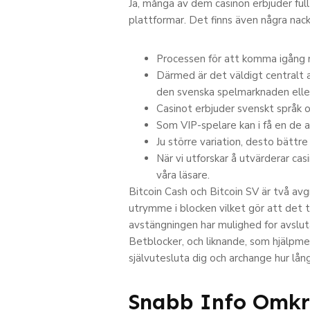
Ja, många av dem casinon erbjuder full
plattformar. Det finns även några nac
Processen för att komma igång me
Därmed är det väldigt centralt a
den svenska spelmarknaden eller
Casinot erbjuder svenskt språk o
Som VIP-spelare kan i få en de a
Ju större variation, desto bättre 
När vi utforskar å utvärderar ca
våra läsare.
Bitcoin Cash och Bitcoin SV är två av
utrymme i blocken vilket gör att det ta
avstängningen har mulighed for avsl
Betblocker, och liknande, som hjälpmed
självutesluta dig och archange hur lång
Snabb Info Omkr