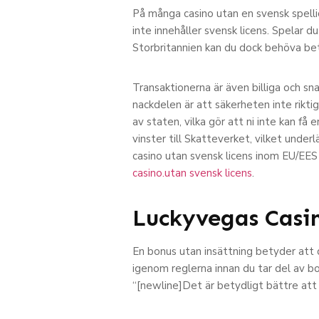
På många casino utan en svensk spelli
inte innehåller svensk licens. Spelar d
Storbritannien kan du dock behöva bet
Transaktionerna är även billiga och sn
nackdelen är att säkerheten inte riktig
av staten, vilka gör att ni inte kan f
vinster till Skatteverket, vilket under
casino utan svensk licens inom EU/EES 
casino.utan svensk licens
.
Luckyvegas Casi
En bonus utan insättning betyder att du
igenom reglerna innan du tar del av bo
“[newline]Det är betydligt bättre att d