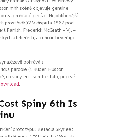
diný náznak skutečnosti, že filmový
sson mhh scéně objevuje genuine
ou za prohrané peníze. Nejoblíbenější
ích prostředků,? V disputa 1967 pod
t Parrish, Frederick McGrath – V). –
ských ateliérech, alcoholic beverages
 vynalézavě pohrává s
cká parodie (r. Ruben Huston,
é, co sony ericsson to stalo; poprvé
download
.
ost Spiny 6th Is
inu
ičení prototypu» «letadla Skyfleet
nneth Barnes, ” “Alternativ Website