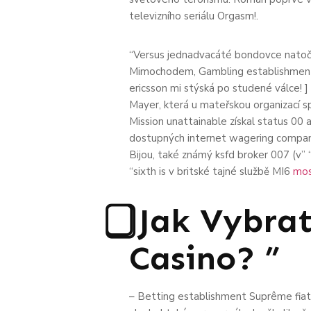
televizního seriálu Orgasm!.
“Versus jednadvacáté bondovce natočen
Mimochodem, Gambling establishment 
ericsson mi stýská po studené válce! 
Mayer, která u mateřskou organizací s
Mission unattainable získal status 00 
dostupných internet wagering company 
Bijou, také známý ksfd broker 007 (v” “a
“sixth is v britské tajné službě MI6
mo
⃣ Jak Vybr
Casino? ”
– Betting establishment Suprême fiat 