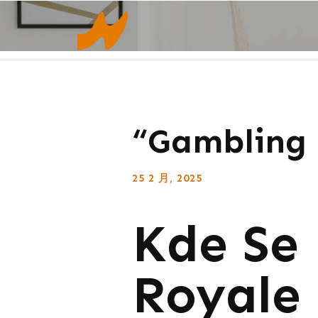
“Gambling 
25 2 月, 2025
Kde Se 
Royale