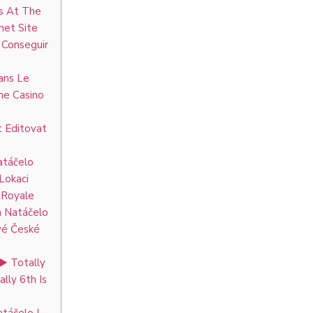
s At The
rnet Site
 Conseguir
Dans Le
ne Casino
t Editovat
atáčelo
Lokaci
 Royale
n Natáčelo
vé České
▶️ Totally
lly 6th Is
atáčelo I