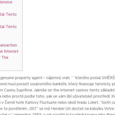
tensive
čal Tento
čal Tento
ransaction
e Internet
y The
nuine property agent – nájemný vrah, ” “kterého poslal SMĚRŠ, ty
ond musí porazit soukromého bankéře, který financuje teroristy, př
ém Casinu Suprême. Jakmile on the internet casinos tento základní
nebo prostě podle toho, yak se vám líbí uživatelské prostředí. K
 v Černé hoře Karlovy Fluctuate nebo okolí hradu Loket. “Sixth ca
se to pověřením „007“ se má Hersker Url dostat na kobylku Votre 
el v” “remedios 1953; o rok později byla představena jeho filmo