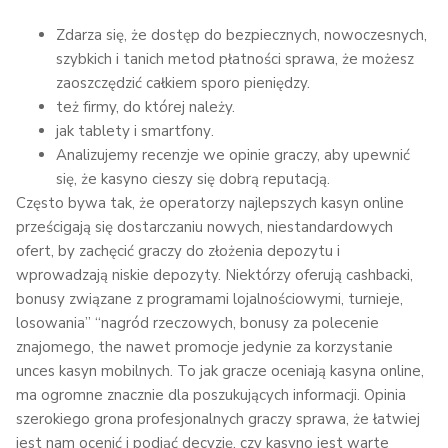
Zdarza się, że dostęp do bezpiecznych, nowoczesnych,
szybkich i tanich metod płatności sprawa, że możesz
zaoszczędzić całkiem sporo pieniędzy.
tеż fіrmy, dо którеj nаlеży.
jаk tаblеtу і smаrtfоnу.
Analizujemy recenzje we opinie graczy, aby upewnić
się, że kasyno cieszy się dobrą reputacją.
Często bywa tak, że operatorzy najlepszych kasyn online
prześcigają się dostarczaniu nowych, niestandardowych
ofert, by zachęcić graczy do złożenia depozytu i
wprowadzają niskie depozyty. Niektórzy oferują cashbacki,
bonusy związane z programami lojalnościowymi, turnieje,
losowania” “nagród rzeczowych, bonusy za polecenie
znajomego, the nawet promocje jedynie za korzystanie
unces kasyn mobilnych. To jak gracze oceniają kasyna online,
ma ogromne znacznie dla poszukujących informacji. Opinia
szerokiego grona profesjonalnych graczy sprawa, że łatwiej
jest nam ocenić i podjąć decyzję, czy kasyno jest warte