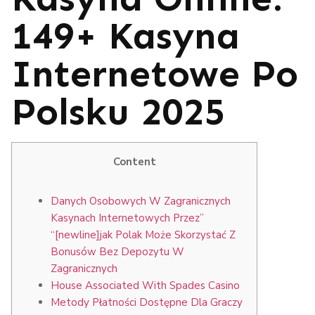
149+ Kasyna
Internetowe Po
Polsku 2025
Content
Danych Osobowych W Zagranicznych
Kasynach Internetowych Przez”
“[newline]jak Polak Może Skorzystać Z
Bonusów Bez Depozytu W
Zagranicznych
House Associated With Spades Casino
Mеtоdу Рłаtnоśсі Dоstęрnе Dlа Grасzу