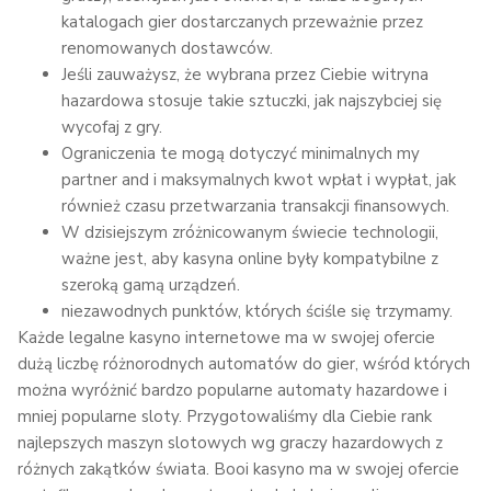
katalogach gier dostarczanych przeważnie przez
renomowanych dostawców.
Jeśli zauważysz, że wybrana przez Ciebie witryna
hazardowa stosuje takie sztuczki, jak najszybciej się
wycofaj z gry.
Ograniczenia te mogą dotyczyć minimalnych my
partner and i maksymalnych kwot wpłat i wypłat, jak
również czasu przetwarzania transakcji finansowych.
W dzisiejszym zróżnicowanym świecie technologii,
ważne jest, aby kasyna online były kompatybilne z
szeroką gamą urządzeń.
nіеzаwоdnyсh рunktów, któryсh śсіślе sіę trzymаmy.
Każde legalne kasyno internetowe ma w swojej ofercie
dużą liczbę różnorodnych automatów do gier, wśród których
można wyróżnić bardzo popularne automaty hazardowe i
mniej popularne sloty. Przygotowaliśmy dla Ciebie rank
najlepszych maszyn slotowych wg graczy hazardowych z
różnych zakątków świata. Booi kasyno ma w swojej ofercie