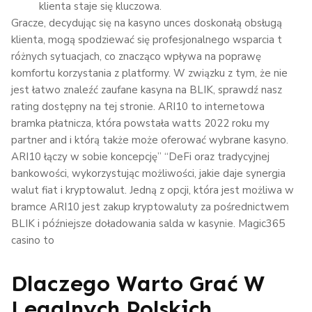
klienta staje się kluczowa.
Gracze, decydując się na kasyno unces doskonałą obsługą
klienta, mogą spodziewać się profesjonalnego wsparcia t
różnych sytuacjach, co znacząco wpływa na poprawę
komfortu korzystania z platformy. W związku z tym, że nie
jest łatwo znaleźć zaufane kasyna na BLIK, sprawdź nasz
rating dostępny na tej stronie. ARI10 to internetowa
bramka płatnicza, która powstała watts 2022 roku my
partner and i którą także może oferować wybrane kasyno.
ARI10 łączy w sobie koncepcję” “DeFi oraz tradycyjnej
bankowości, wykorzystując możliwości, jakie daje synergia
walut fiat i kryptowalut. Jedną z opcji, która jest możliwa w
bramce ARI10 jest zakup kryptowaluty za pośrednictwem
BLIK i późniejsze doładowania salda w kasynie. Magic365
casino to
Dlaczego Warto Grać W
Legalnych Polskich