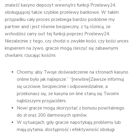
znaleźć kasyno depozyt wewnątrz funkcji Przelewy24,
obsługującej także szybkie przelewy bankowe. W takim
przypadku cały proces przebiega bardzo podobnie my
partner and i jest równie bezpieczny, z tą różnicą, że
wchodzisz carry out tej funkcji poprzez Przelewy24.
Niezależnie z tego, czy chodzi o zwykłe kości, czy kości unces
krupierem na żywo, gracze mogą cieszyć się zabawnymi
chwilami, rzucając kośćmi.
Chcemy, aby Twoje doświadczenie na stronach kasyno
online było jak najlepsze.” “[newline]Zawsze informuj
się uczciwie, bezpiecznie i odpowiedzialnie, a
przekonasz się, że kasyna on-line staną się Twoimi
najbliższymi przyjaciółmi.
Nowi gracze mogą skorzystać z bonusu powitalnego
do zł oraz 200 darmowych spinów.
W sytuacjach, gdy gracze napotykają problemy lub
mają pytania, dostępność i efektywność obsługi