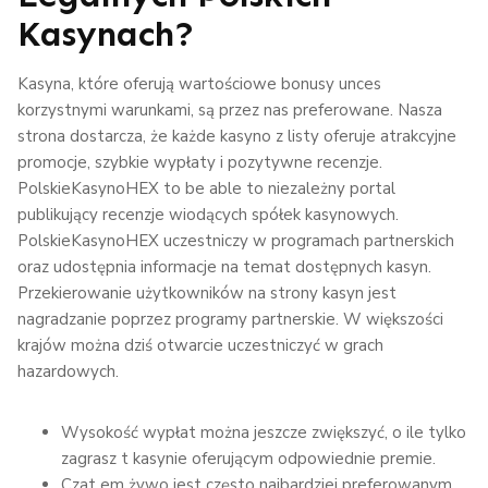
Kasynach?
Kasyna, które oferują wartościowe bonusy unces
korzystnymi warunkami, są przez nas preferowane. Nasza
strona dostarcza, że każde kasyno z listy oferuje atrakcyjne
promocje, szybkie wypłaty i pozytywne recenzje.
PolskieKasynoHEX to be able to niezależny portal
publikujący recenzje wiodących spółek kasynowych.
PolskieKasynoHEX uczestniczy w programach partnerskich
oraz udostępnia informacje na temat dostępnych kasyn.
Przekierowanie użytkowników na strony kasyn jest
nagradzanie poprzez programy partnerskie. W większości
krajów można dziś otwarcie uczestniczyć w grach
hazardowych.
Wysokość wypłat można jeszcze zwiększyć, o ile tylko
zagrasz t kasynie oferującym odpowiednie premie.
Czat em żywo jest często najbardziej preferowanym