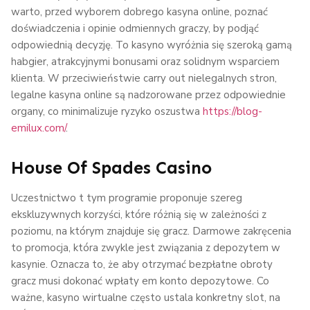
warto, przed wyborem dobrego kasyna online, poznać
doświadczenia i opinie odmiennych graczy, by podjąć
odpowiednią decyzję. To kasyno wyróżnia się szeroką gamą
habgier, atrakcyjnymi bonusami oraz solidnym wsparciem
klienta. W przeciwieństwie carry out nielegalnych stron,
legalne kasyna online są nadzorowane przez odpowiednie
organy, co minimalizuje ryzyko oszustwa
https://blog-
emilux.com/
.
House Of Spades Casino
Uczestnictwo t tym programie proponuje szereg
ekskluzywnych korzyści, które różnią się w zależności z
poziomu, na którym znajduje się gracz. Darmowe zakręcenia
to promocja, która zwykle jest związania z depozytem w
kasynie. Oznacza to, że aby otrzymać bezpłatne obroty
gracz musi dokonać wpłaty em konto depozytowe. Co
ważne, kasyno wirtualne często ustala konkretny slot, na