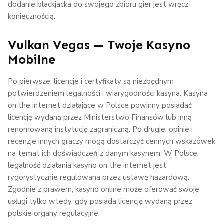
dodanie blackjacka do swojego zbioru gier jest wręcz
koniecznością.
Vulkan Vegas — Twoje Kasyno
Mobilne
Po pierwsze, licencje i certyfikaty są niezbędnym
potwierdzeniem legalności i wiarygodności kasyna. Kasyna
on the internet działające w Polsce powinny posiadać
licencję wydaną przez Ministerstwo Finansów lub inną
renomowaną instytucję zagraniczną. Po drugie, opinie i
recenzje innych graczy mogą dostarczyć cennych wskazówek
na temat ich doświadczeń z danym kasynem. W Polsce,
legalność działania kasyno on the internet jest
rygorystycznie regulowana przez ustawę hazardową.
Zgodnie z prawem, kasyno online może oferować swoje
usługi tylko wtedy, gdy posiada licencję wydaną przez
polskie organy regulacyjne.