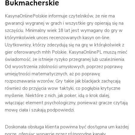
Bukmаchеrskіе
KasynaOnlinePolskie informuje czytelników, że nie ma
gwarancji wygranej w grach i wszystkie gry opierają się na
szczęściu. Minimalny wiek 18 lat jest wymagany do gry w
którymkolwiek unces recenzowanych kasyn on-line.
Użytkownicy, którzy zdecydują się na grę w którąkolwiek z
gier oferowanych mhh Polskie. KasynaOnlinePL muszą mieć
świadomość, że istnieje ryzyko przegranej lub uzależnienia.
Od wyostrzenia zdolności umysłowych, poprzez poprawę
umiejętności matematycznych, aż po poprawę
rozpoznawania wzorów. Gry takie jak blackjack zachęcają
również do przyjęcia wow taktyki, co pogłębia krytyczne
myślenie. Niektóre z nich, jak poker, idą o krok dalej,
włączając element psychologiczny, ponieważ gracze czytają
mowę ciała i szukają podpowiedzi.
Doskonała obsługa klienta powinna być dostępna um każdej
porze, oferując wsparcie przez różnorodne kanały