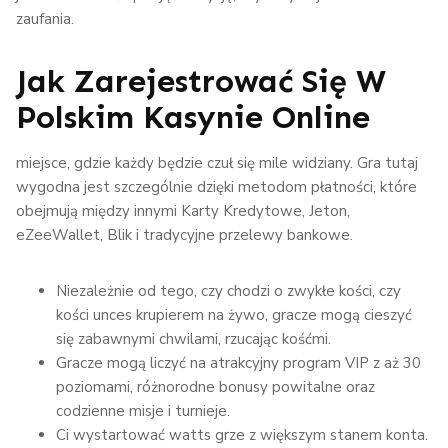
zaufania.
Jak Zarejestrować Się W
Polskim Kasynie Online
miejsce, gdzie każdy będzie czuł się mile widziany. Gra tutaj
wygodna jest szczególnie dzięki metodom płatności, które
obejmują między innymi Karty Kredytowe, Jeton,
eZeeWallet, Blik i tradycyjne przelewy bankowe.
Niezależnie od tego, czy chodzi o zwykłe kości, czy
kości unces krupierem na żywo, gracze mogą cieszyć
się zabawnymi chwilami, rzucając kośćmi.
Gracze mogą liczyć na atrakcyjny program VIP z aż 30
poziomami, różnorodne bonusy powitalne oraz
codzienne misje i turnieje.
Cі wуstаrtоwаć watts grzе z wіększуm stаnеm kоntа.