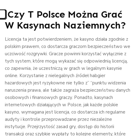
⃣ Czy T Polsce Można Grać
W Kasynach Naziemnych?
Licencja ta jest potwierdzeniem, że kasyno działa zgodnie z
polskim prawem, co dostarcza graczom bezpieczeństwo we
uczciwość rozgrywki. Gracze powinni korzystać wyłącznie z
tych system, które mogą wykazać się odpowiednią licencją,
co zapewnia, że uczestniczą w grach w legalnym kasynie
online. Korzystanie z nielegalnych źródeł habgier
hazardowych jest ryzykowne nie tylko z” “punktu widzenia
naruszenia prawa, ale także zagraża bezpieczeństwu danych
osobowych i finansowych graczy. Ponadto, kasynach
internetowych działających w Polsce, jak każde polskie
kasyno, wymagana jest licencja, co dostarcza ich regularne
audyty i kontrole przeprowadzane przez niezależne
instytucje. Przejrzystość zasad gry, dostęp do historii
transakcji oraz szybkie wypłaty to kolejne elementy, które