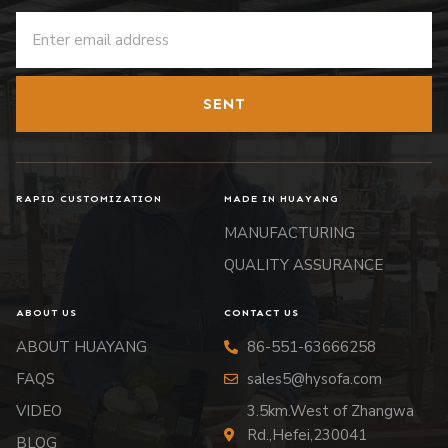
SENT
RAPID CUSTOMIZATION
MADE IN HUAYANG
MANUFACTURING
QUALITY ASSURANCE
ABOUT US
CONTACT US
ABOUT HUAYANG
86-551-63666258
FAQS
sales5@hysofa.com
VIDEO
3.5km.West of Zhangwa
Rd.,Hefei,230041
BLOG