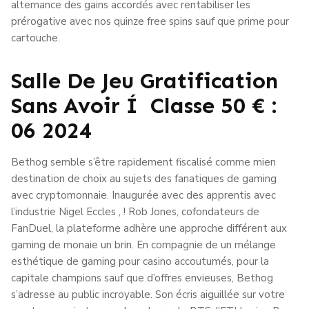
alternance des gains accordés avec rentabiliser les
prérogative avec nos quinze free spins sauf que prime pour
cartouche.
Salle De Jeu Gratification
Sans Avoir Í Classe 50 € :
06 2024
Bethog semble s’être rapidement fiscalisé comme mien
destination de choix au sujets des fanatiques de gaming
avec cryptomonnaie. Inaugurée avec des apprentis avec
l’industrie Nigel Eccles , ! Rob Jones, cofondateurs de
FanDuel, la plateforme adhère une approche différent aux
gaming de monaie un brin. En compagnie de un mélange
esthétique de gaming pour casino accoutumés, pour la
capitale champions sauf que d’offres envieuses, Bethog
s’adresse au public incroyable. Son écris aiguillée sur votre