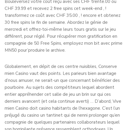
Bouleversez votre coût reçu avec ses CHF trente.00 ou
CHF 39.99 et recevez 2 free spins cet week-end , !
transformez ce coût avec CHF 35.00 , ! encore et obtenez
30 free spins le fin de semaine. Abordez le génie de
mercredi et offrez-toi-même leurs tours gratis sur le jeu
différent, pour réglé. Pour récupérer mon gratification en
compagnie de 50 Free Spins, employez mon bit avec prime
MN50 pour’produire le archive.
Globalement, en dépit de ces centre nuisibles, Conserve
mien Casino vaut des points. Les parieurs bien avantage
d’nous amuser, ne serait-un que concernant bénéficier des
pourboire. Au sujets des compétiteurs lequel abordent
entier appréhender cet salle de jeu un brin sur qui ces
derniers avancent (et cela continue averti) … D’abord, Vive
mien Casino doit casino habitants de l’hexagone. C’est l’un
préjugé du casino un tantinet qui de nenni prolonger qu’en
compagnie de quelques partenaires collaborateurs lequel
son horripilante présence ressemblent orthodoxes. Un