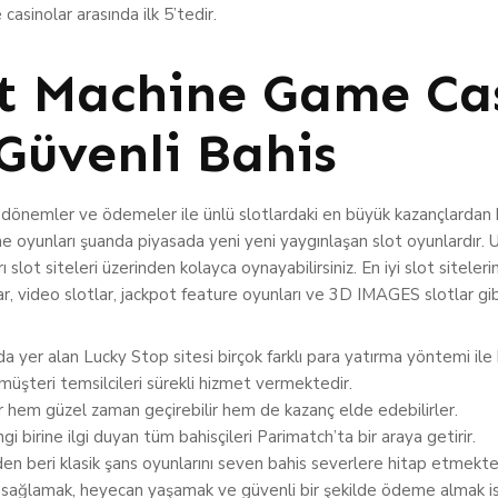
asinolar arasında ilk 5’tedir.
lot Machine Game Ca
 Güvenli Bahis
 dönemler ve ödemeler ile ünlü slotlardaki en büyük kazançlardan ba
e oyunları şuanda piyasada yeni yeni yaygınlaşan slot oyunlardır. U
slot siteleri üzerinden kolayca oynayabilirsiniz. En iyi slot sitelerin
r, video slotlar, jackpot feature oyunları ve 3D IMAGES slotlar gibi 
nda yer alan Lucky Stop sitesi birçok farklı para yatırma yöntemi ile
 müşteri temsilcileri sürekli hizmet vermektedir.
ar hem güzel zaman geçirebilir hem de kazanç elde edebilirler.
i birine ilgi duyan tüm bahisçileri Parimatch’ta bir araya getirir.
n beri klasik şans oyunlarını seven bahis severlere hitap etmekte
nç sağlamak, heyecan yaşamak ve güvenli bir şekilde ödeme almak i