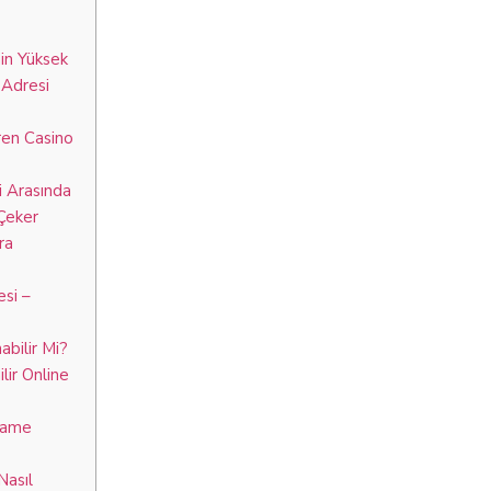
in Yüksek
 Adresi
eren Casino
i Arasında
 Çeker
ra
esi –
bilir Mi?
ir Online
 Game
Nasıl