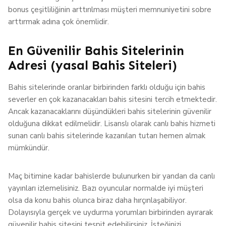
bonus çeşitliliğinin arttırılması müşteri memnuniyetini sobre
arttırmak adına çok önemlidir.
En Güvenilir Bahis Sitelerinin
Adresi (yasal Bahis Siteleri)
Bahis sitelerinde oranlar birbirinden farklı olduğu için bahis
severler en çok kazanacakları bahis sitesini tercih etmektedir.
Ancak kazanacaklarını düşündükleri bahis sitelerinin güvenilir
olduğuna dikkat edilmelidir. Lisanslı olarak canlı bahis hizmeti
sunan canlı bahis sitelerinde kazanılan tutarı hemen almak
mümkündür.
Maç bitimine kadar bahislerde bulunurken bir yandan da canlı
yayınları izlemelisiniz. Bazı oyuncular normalde iyi müşteri
olsa da konu bahis olunca biraz daha hırçınlaşabiliyor.
Dolayısıyla gerçek ve uydurma yorumları birbirinden ayırarak
güvenilir bahis sitesini tespit edebilirsiniz. İsteğinizi