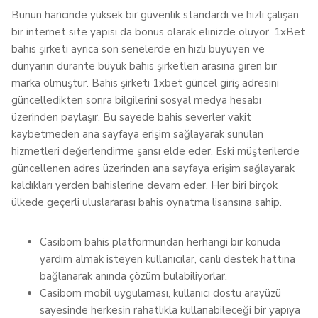
Bunun haricinde yüksek bir güvenlik standardı ve hızlı çalışan
bir internet site yapısı da bonus olarak elinizde oluyor. 1xBet
bahis şirketi ayrıca son senelerde en hızlı büyüyen ve
dünyanın durante büyük bahis şirketleri arasına giren bir
marka olmuştur. Bahis şirketi 1xbet güncel giriş adresini
güncelledikten sonra bilgilerini sosyal medya hesabı
üzerinden paylaşır. Bu sayede bahis severler vakit
kaybetmeden ana sayfaya erişim sağlayarak sunulan
hizmetleri değerlendirme şansı elde eder. Eski müşterilerde
güncellenen adres üzerinden ana sayfaya erişim sağlayarak
kaldıkları yerden bahislerine devam eder. Her biri birçok
ülkede geçerli uluslararası bahis oynatma lisansına sahip.
Casibom bahis platformundan herhangi bir konuda
yardım almak isteyen kullanıcılar, canlı destek hattına
bağlanarak anında çözüm bulabiliyorlar.
Casibom mobil uygulaması, kullanıcı dostu arayüzü
sayesinde herkesin rahatlıkla kullanabileceği bir yapıya