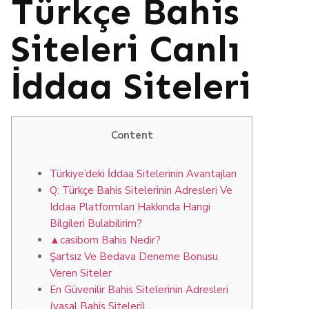
Türkçe Bahis
Siteleri Canlı
İddaa Siteleri
Content
Türkiye’deki İddaa Sitelerinin Avantajları
Q: Türkçe Bahis Sitelerinin Adresleri Ve
Iddaa Platformları Hakkında Hangi
Bilgileri Bulabilirim?
▲casibom Bahis Nedir?
Şartsız Ve Bedava Deneme Bonusu
Veren Siteler
En Güvenilir Bahis Sitelerinin Adresleri
(yasal Bahis Siteleri)