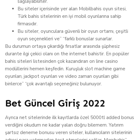
sağlayabilirler.
Bu siteler içerisinde yer alan Mobilbahis oyun sitesi,
Türk bahis sitelerinin en iyi mobil oyunlarına sahip
firmasıdır.
Bu siteler, oyunculara güvenli bir oyun ortamı, çeşitli
oyun seçenekleri ve” “farklı bonuslar sunarlar.
Bu durumun ortaya çıkardığı fırsatlar arasında şüphesiz
durante ilgi çekici olanı on the internet bahistir. En popüler
bahis siteleri listesinden çok kazandıran on line casino
modüllerini hemen keşfedin. Kuruşluk slot machine game
oyunları, jackpot oyunları ve video zaman oyunları gibi
binlerce” “çok avantajlı seçeneğiniz bulunuyor.
Bet Güncel Giriş 2022
Ayrıca net sitelerinde ilk kayıtlarda özel 5000tl added bonus
verdiğini okudum ne kadar yalan doğru bilemem. Yatırım
şartsız deneme bonusu veren siteler, kullanıcıların sitelerinin
adresi para yatırmadan test etmelerini sağlar. Marsbahis”