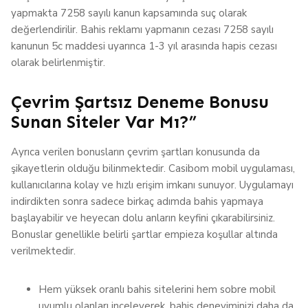
yapmakta 7258 sayılı kanun kapsamında suç olarak
değerlendirilir. Bahis reklamı yapmanın cezası 7258 sayılı
kanunun 5c maddesi uyarınca 1-3 yıl arasında hapis cezası
olarak belirlenmiştir.
Çevrim Şartsız Deneme Bonusu
Sunan Siteler Var Mı?”
Ayrıca verilen bonusların çevrim şartları konusunda da
şikayetlerin olduğu bilinmektedir. Casibom mobil uygulaması,
kullanıcılarına kolay ve hızlı erişim imkanı sunuyor. Uygulamayı
indirdikten sonra sadece birkaç adımda bahis yapmaya
başlayabilir ve heyecan dolu anların keyfini çıkarabilirsiniz.
Bonuslar genellikle belirli şartlar empieza koşullar altında
verilmektedir.
Hem yüksek oranlı bahis sitelerini hem sobre mobil
uyumlu olanları inceleyerek, bahis deneyiminizi daha da