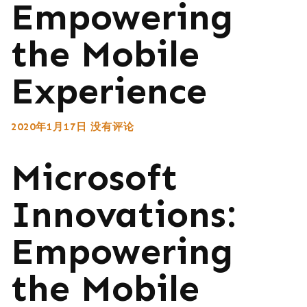
Empowering
the Mobile
Experience
2020年1月17日
没有评论
Microsoft
Innovations:
Empowering
the Mobile