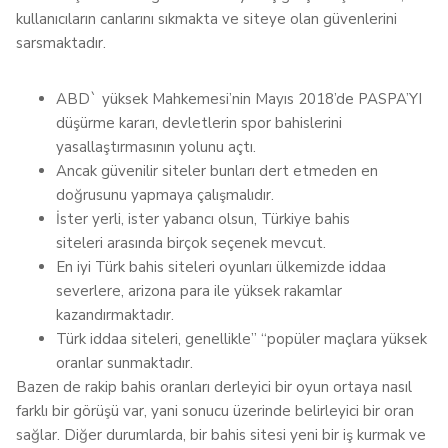
kullanıcıların canlarını sıkmakta ve siteye olan güvenlerini
sarsmaktadır.
ABD` yüksek Mahkemesi’nin Mayıs 2018’de PASPA’YI
düşürme kararı, devletlerin spor bahislerini
yasallaştırmasının yolunu açtı.
Ancak güvenilir siteler bunları dert etmeden en
doğrusunu yapmaya çalışmalıdır.
İster yerli, ister yabancı olsun, Türkiye bahis
siteleri arasında birçok seçenek mevcut.
En iyi Türk bahis siteleri oyunları ülkemizde iddaa
severlere, arizona para ile yüksek rakamlar
kazandırmaktadır.
Türk iddaa siteleri, genellikle” “popüler maçlara yüksek
oranlar sunmaktadır.
Bazen de rakip bahis oranları derleyici bir oyun ortaya nasıl
farklı bir görüşü var, yani sonucu üzerinde belirleyici bir oran
sağlar. Diğer durumlarda, bir bahis sitesi yeni bir iş kurmak ve