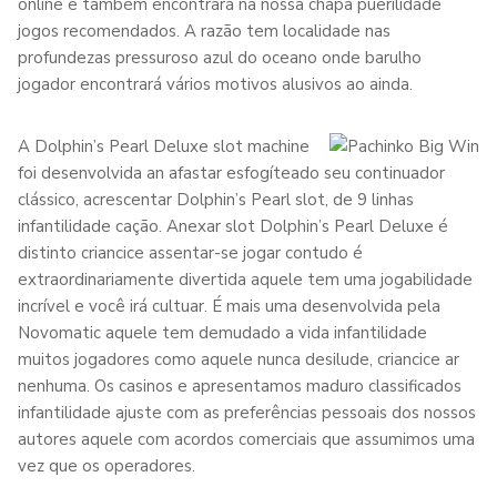
online e também encontrará na nossa chapa puerilidade
jogos recomendados. A razão tem localidade nas
profundezas pressuroso azul do oceano onde barulho
jogador encontrará vários motivos alusivos ao ainda.
A Dolphin’s Pearl Deluxe slot machine
foi desenvolvida an afastar esfogíteado seu continuador
clássico, acrescentar Dolphin’s Pearl slot, de 9 linhas
infantilidade cação. Anexar slot Dolphin’s Pearl Deluxe é
distinto criancice assentar-se jogar contudo é
extraordinariamente divertida aquele tem uma jogabilidade
incrível e você irá cultuar. É mais uma desenvolvida pela
Novomatic aquele tem demudado a vida infantilidade
muitos jogadores como aquele nunca desilude, criancice ar
nenhuma. Os casinos e apresentamos maduro classificados
infantilidade ajuste com as preferências pessoais dos nossos
autores aquele com acordos comerciais que assumimos uma
vez que os operadores.