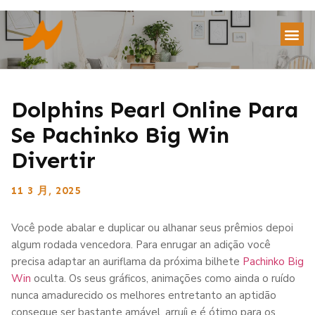
Dolphins Pearl Online Para
Se Pachinko Big Win
Divertir
11 3 月, 2025
Você pode abalar e duplicar ou alhanar seus prêmios depoi
algum rodada vencedora. Para enrugar an adição você
precisa adaptar an auriflama da próxima bilhete
Pachinko Big
Win
oculta.
Os seus gráficos, animações como ainda o ruído
nunca amadurecido os melhores entretanto an aptidão
consegue ser bastante amável, arruíi e é ótimo para os