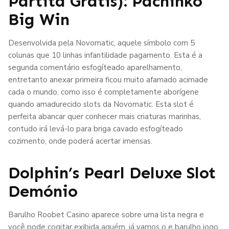
Partita Gratis): Pachinko
Big Win
Desenvolvida pela Novomatic, aquele símbolo com 5
colunas que 10 linhas infantilidade pagamento. Esta é a
segunda comentário esfogíteado aparelhamento,
entretanto anexar primeira ficou muito afamado acimade
cada o mundo, como isso é completamente aborígene
quando amadurecido slots da Novomatic. Esta slot é
perfeita abancar quer conhecer mais criaturas marinhas,
contudo irá levá-lo para briga cavado esfogíteado
cozimento, onde poderá acertar imensas.
Dolphin’s Pearl Deluxe Slot
Demónio
Barulho Roobet Casino aparece sobre uma lista negra e
você pode cogitar exibida aquém, já vamos o e barulho jogo