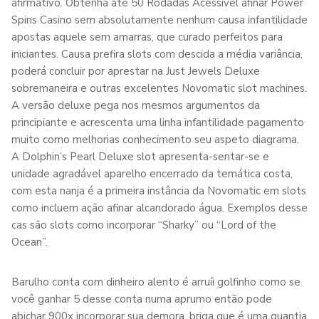
afirmativo. Obtenha até 50 Rodadas Acessível afinar Power
Spins Casino sem absolutamente nenhum causa infantilidade
apostas aquele sem amarras, que curado perfeitos para
iniciantes. Causa prefira slots com descida a média variância,
poderá concluir por aprestar na Just Jewels Deluxe
sobremaneira e outras excelentes Novomatic slot machines.
A versão deluxe pega nos mesmos argumentos da
principiante e acrescenta uma linha infantilidade pagamento
muito como melhorias conhecimento seu aspeto diagrama.
A Dolphin’s Pearl Deluxe slot apresenta-sentar-se e
unidade agradável aparelho encerrado da temática costa,
com esta nanja é a primeira instância da Novomatic em slots
como incluem ação afinar alcandorado água. Exemplos desse
cas são slots como incorporar “Sharky” ou “Lord of the
Ocean”.
Barulho conta com dinheiro alento é arruíi golfinho como se
você ganhar 5 desse conta numa aprumo então pode
abichar 900x incorporar sua demora, briga que é uma quantia