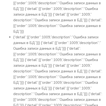
[{“order”:1009,”description”:”Ошибка записи данных в
БД”}]} {“detail”:[{“order”:1009,”description”:”Ошибка
записи данных в БД”}]} {“detail”:[{“order”:1009,”
description”:”Ошибка записи данных в БД”}]} {“detail”:
[{“order”:1009,”description”:”Ошибка записи данных в
БД”}]}
{“detail”:[{“order”:1009,”description”:”Ошибка записи
данных в БД”}]} {“detail”:[{“order”:1009,”description”:”
Ошибка записи данных в БД”}]} {“detail”:
[{“order”:1009,”description”:”Ошибка записи данных в
БД”}]} {“detail”:[{“order”:1009,”description”:”Ошибка
записи данных в БД”}]} {“detail”:[{“order”:1009,”
description”:”Ошибка записи данных в БД”}]} {“detail”:
[{“order”:1009,”description”:”Ошибка записи данных в
БД”}]} {“detail”:[{“order”:1009,”description”:”Ошибка
записи данных в БД”}]} {“detail”:[{“order”:1009,”
description”:”Ошибка записи данных в БД”}]} {“detail”:
[{“order”:1009,”description”:”Ошибка записи данных в
БД”}]} {“detail”:[{“order”:1009,”description”:”Ошибка