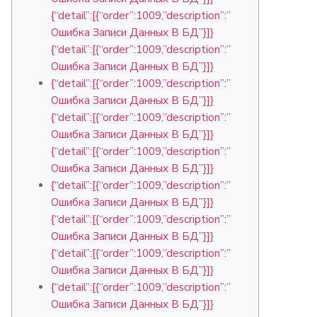
{“detail”:[{“order”:1009,”description”:”
Ошибка Записи Данных В БД”}]}
{“detail”:[{“order”:1009,”description”:”
Ошибка Записи Данных В БД”}]}
{“detail”:[{“order”:1009,”description”:”
Ошибка Записи Данных В БД”}]}
{“detail”:[{“order”:1009,”description”:”
Ошибка Записи Данных В БД”}]}
{“detail”:[{“order”:1009,”description”:”
Ошибка Записи Данных В БД”}]}
{“detail”:[{“order”:1009,”description”:”
Ошибка Записи Данных В БД”}]}
{“detail”:[{“order”:1009,”description”:”
Ошибка Записи Данных В БД”}]}
{“detail”:[{“order”:1009,”description”:”
Ошибка Записи Данных В БД”}]}
{“detail”:[{“order”:1009,”description”:”
Ошибка Записи Данных В БД”}]}