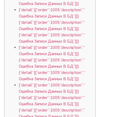
Ошибка Записи Данных В БД”}]}
{“detail”:[{“order”:1009,”description”:”
Ошибка Записи Данных В БД”}]}
{“detail”:[{“order”:1009,”description”:”
Ошибка Записи Данных В БД”}]}
{“detail”:[{“order”:1009,”description”:”
Ошибка Записи Данных В БД”}]}
{“detail”:[{“order”:1009,”description”:”
Ошибка Записи Данных В БД”}]}
{“detail”:[{“order”:1009,”description”:”
Ошибка Записи Данных В БД”}]}
{“detail”:[{“order”:1009,”description”:”
Ошибка Записи Данных В БД”}]}
{“detail”:[{“order”:1009,”description”:”
Ошибка Записи Данных В БД”}]}
{“detail”:[{“order”:1009,”description”:”
Ошибка Записи Данных В БД”}]}
{“detail”:[{“order”:1009,”description”:”
Ошибка Записи Данных В БД”}]}