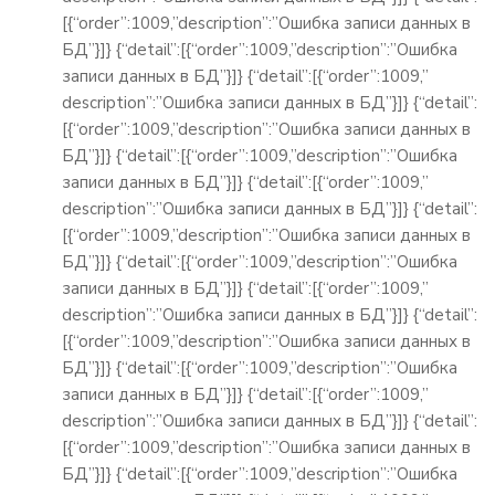
[{“order”:1009,”description”:”Ошибка записи данных в
БД”}]} {“detail”:[{“order”:1009,”description”:”Ошибка
записи данных в БД”}]} {“detail”:[{“order”:1009,”
description”:”Ошибка записи данных в БД”}]} {“detail”:
[{“order”:1009,”description”:”Ошибка записи данных в
БД”}]} {“detail”:[{“order”:1009,”description”:”Ошибка
записи данных в БД”}]} {“detail”:[{“order”:1009,”
description”:”Ошибка записи данных в БД”}]} {“detail”:
[{“order”:1009,”description”:”Ошибка записи данных в
БД”}]} {“detail”:[{“order”:1009,”description”:”Ошибка
записи данных в БД”}]} {“detail”:[{“order”:1009,”
description”:”Ошибка записи данных в БД”}]} {“detail”:
[{“order”:1009,”description”:”Ошибка записи данных в
БД”}]} {“detail”:[{“order”:1009,”description”:”Ошибка
записи данных в БД”}]} {“detail”:[{“order”:1009,”
description”:”Ошибка записи данных в БД”}]} {“detail”:
[{“order”:1009,”description”:”Ошибка записи данных в
БД”}]} {“detail”:[{“order”:1009,”description”:”Ошибка