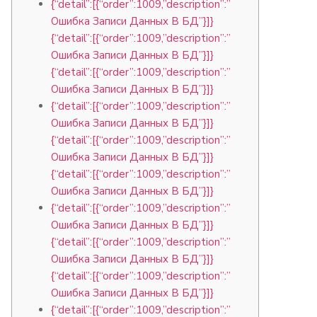
{“detail”:[{“order”:1009,”description”:”
Ошибка Записи Данных В БД”}]}
{“detail”:[{“order”:1009,”description”:”
Ошибка Записи Данных В БД”}]}
{“detail”:[{“order”:1009,”description”:”
Ошибка Записи Данных В БД”}]}
{“detail”:[{“order”:1009,”description”:”
Ошибка Записи Данных В БД”}]}
{“detail”:[{“order”:1009,”description”:”
Ошибка Записи Данных В БД”}]}
{“detail”:[{“order”:1009,”description”:”
Ошибка Записи Данных В БД”}]}
{“detail”:[{“order”:1009,”description”:”
Ошибка Записи Данных В БД”}]}
{“detail”:[{“order”:1009,”description”:”
Ошибка Записи Данных В БД”}]}
{“detail”:[{“order”:1009,”description”:”
Ошибка Записи Данных В БД”}]}
{“detail”:[{“order”:1009,”description”:”