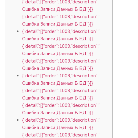
{“detail”:[{“order”:1009,”description”:”
Ошибка Записи Данных В БД”}]}
{“detail”:[{“order”:1009,”description”:”
Ошибка Записи Данных В БД”}]}
{“detail”:[{“order”:1009,”description”:”
Ошибка Записи Данных В БД”}]}
{“detail”:[{“order”:1009,”description”:”
Ошибка Записи Данных В БД”}]}
{“detail”:[{“order”:1009,”description”:”
Ошибка Записи Данных В БД”}]}
{“detail”:[{“order”:1009,”description”:”
Ошибка Записи Данных В БД”}]}
{“detail”:[{“order”:1009,”description”:”
Ошибка Записи Данных В БД”}]}
{“detail”:[{“order”:1009,”description”:”
Ошибка Записи Данных В БД”}]}
{“detail”:[{“order”:1009,”description”:”
Ошибка Записи Данных В БД”}]}
{“detail”:[{“order”:1009,”description”:”