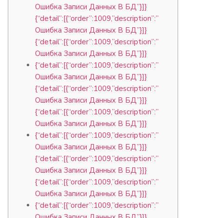
Ошибка Записи Данных В БД”}]}
{“detail”:[{“order”:1009,”description”:”
Ошибка Записи Данных В БД”}]}
{“detail”:[{“order”:1009,”description”:”
Ошибка Записи Данных В БД”}]}
{“detail”:[{“order”:1009,”description”:”
Ошибка Записи Данных В БД”}]}
{“detail”:[{“order”:1009,”description”:”
Ошибка Записи Данных В БД”}]}
{“detail”:[{“order”:1009,”description”:”
Ошибка Записи Данных В БД”}]}
{“detail”:[{“order”:1009,”description”:”
Ошибка Записи Данных В БД”}]}
{“detail”:[{“order”:1009,”description”:”
Ошибка Записи Данных В БД”}]}
{“detail”:[{“order”:1009,”description”:”
Ошибка Записи Данных В БД”}]}
{“detail”:[{“order”:1009,”description”:”
Ошибка Записи Данных В БД”}]}