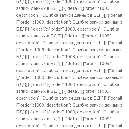
БД”}]} {“detail”:[{“order”:1009,”description”:”Ошибка
записи данных в БД”}]} {“detail”:[{“order”:1009,”
description”:”Ошибка записи данных в БД”}]} {“detail”:
[{“order”:1009,”description”:”Ошибка записи данных в
БД”}]} {“detail”:[{“order”:1009,”description”:”Ошибка
записи данных в БД”}]} {“detail”:[{“order”:1009,”
description”:”Ошибка записи данных в БД”}]} {“detail”:
[{“order”:1009,”description”:”Ошибка записи данных в
БД”}]} {“detail”:[{“order”:1009,”description”:”Ошибка
записи данных в БД”}]} {“detail”:[{“order”:1009,”
description”:”Ошибка записи данных в БД”}]} {“detail”:
[{“order”:1009,”description”:”Ошибка записи данных в
БД”}]} {“detail”:[{“order”:1009,”description”:”Ошибка
записи данных в БД”}]} {“detail”:[{“order”:1009,”
description”:”Ошибка записи данных в БД”}]} {“detail”:
[{“order”:1009,”description”:”Ошибка записи данных в
БД”}]} {“detail”:[{“order”:1009,”description”:”Ошибка
записи данных в БД”}]} {“detail”:[{“order”:1009,”
description”:”Ошибка записи данных в БД”}]} {“detail”: