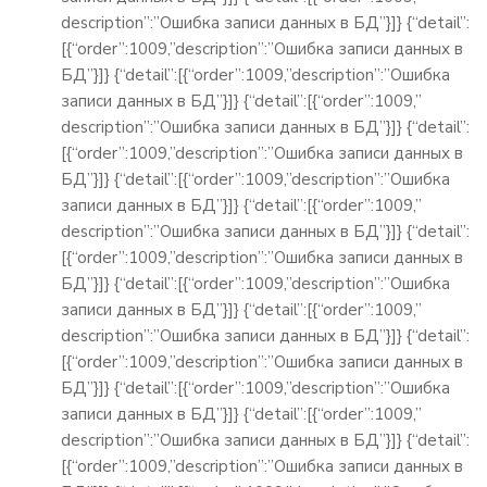
description”:”Ошибка записи данных в БД”}]} {“detail”:
[{“order”:1009,”description”:”Ошибка записи данных в
БД”}]} {“detail”:[{“order”:1009,”description”:”Ошибка
записи данных в БД”}]} {“detail”:[{“order”:1009,”
description”:”Ошибка записи данных в БД”}]} {“detail”:
[{“order”:1009,”description”:”Ошибка записи данных в
БД”}]} {“detail”:[{“order”:1009,”description”:”Ошибка
записи данных в БД”}]} {“detail”:[{“order”:1009,”
description”:”Ошибка записи данных в БД”}]} {“detail”:
[{“order”:1009,”description”:”Ошибка записи данных в
БД”}]} {“detail”:[{“order”:1009,”description”:”Ошибка
записи данных в БД”}]} {“detail”:[{“order”:1009,”
description”:”Ошибка записи данных в БД”}]} {“detail”:
[{“order”:1009,”description”:”Ошибка записи данных в
БД”}]} {“detail”:[{“order”:1009,”description”:”Ошибка
записи данных в БД”}]} {“detail”:[{“order”:1009,”
description”:”Ошибка записи данных в БД”}]} {“detail”:
[{“order”:1009,”description”:”Ошибка записи данных в