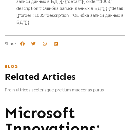
записи данных в БД”}]} {“detail”:[{“order”:1009,”
description”:”Ошибка записи данных в БД”}]} {“detail”:
[{“order”:1009,”description”:”Ошибка записи данных в
БД”}]}
Share:
BLOG
Related Articles
Proin ultrices scelerisque pretium maecenas purus
Microsoft
Innovations: