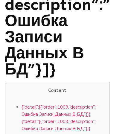
description”:”
Ошибка
Записи
Данных В
БД”}]}
Content
{“detail”:[{“order”:1009,”description”:”
Ошибка Записи Данных В БД”}]}
{“detail”:[{“order”:1009,”description”:”
Ошибка Записи Данных В БД”}]}