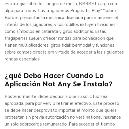
estrategia sobre los juegos de mesa, BBRBET carga con
algo para todos. Las tragaperras Pragmatic Play” “sobre
Bbrbet presentan la mecánica diseñada para mantener el
interés de los jugadores, y los rodillos incluyen funciones
como símbolos en catarata y giros additional. Estas
tragaperras suelen ofrecer rondas para bonificación que
tienen multiplicadores, giros tidak bermodal y funciones
sobre compra directa em virtude de acceder a las siguientes
rondas especiales.
¿qué Debo Hacer Cuando La
Aplicación Not Any Se Instala?
Posteriormente, debe deducir a que su solicitud sea
aprobada, para por very b retirar el efectivo. Este proceso
se debe hacer desprovisto importar el monto que quiera
protestar, sin previa autorización no verá national insurance
un solo sobrecarga remunerado. Para suceder el tiempo