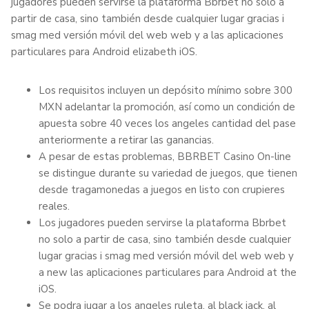
jugadores pueden servirse la plataforma Bbrbet no solo a
partir de casa, sino también desde cualquier lugar gracias i
smag med versión móvil del web web y a las aplicaciones
particulares para Android elizabeth iOS.
Los requisitos incluyen un depósito mínimo sobre 300
MXN adelantar la promoción, así como un condición de
apuesta sobre 40 veces los angeles cantidad del pase
anteriormente a retirar las ganancias.
A pesar de estas problemas, BBRBET Casino On-line
se distingue durante su variedad de juegos, que tienen
desde tragamonedas a juegos en listo con crupieres
reales.
Los jugadores pueden servirse la plataforma Bbrbet
no solo a partir de casa, sino también desde cualquier
lugar gracias i smag med versión móvil del web web y
a new las aplicaciones particulares para Android at the
iOS.
Se podra jugar a los angeles ruleta, al black jack, al