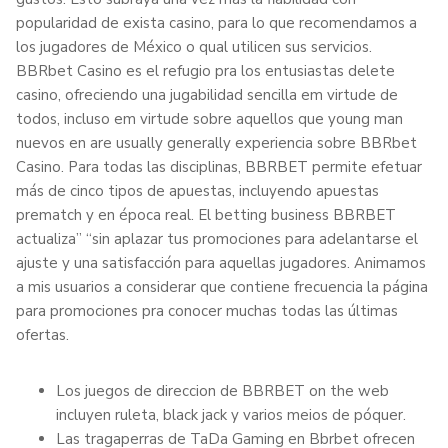
popularidad de exista casino, para lo que recomendamos a
los jugadores de México o qual utilicen sus servicios.
BBRbet Casino es el refugio pra los entusiastas delete
casino, ofreciendo una jugabilidad sencilla em virtude de
todos, incluso em virtude sobre aquellos que young man
nuevos en are usually generally experiencia sobre BBRbet
Casino. Para todas las disciplinas, BBRBET permite efetuar
más de cinco tipos de apuestas, incluyendo apuestas
prematch y en época real. El betting business BBRBET
actualiza” “sin aplazar tus promociones para adelantarse el
ajuste y una satisfacción para aquellas jugadores. Animamos
a mis usuarios a considerar que contiene frecuencia la página
para promociones pra conocer muchas todas las últimas
ofertas.
Los juegos de direccion de BBRBET on the web
incluyen ruleta, black jack y varios meios de póquer.
Las tragaperras de TaDa Gaming en Bbrbet ofrecen