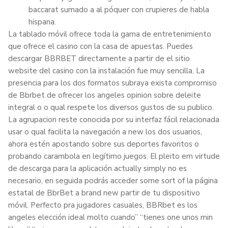
baccarat sumado a al póquer con crupieres de habla
hispana.
La tablado móvil ofrece toda la gama de entretenimiento
que ofrece el casino con la casa de apuestas. Puedes
descargar BBRBET directamente a partir de el sitio
website del casino con la instalación fue muy sencilla. La
presencia para los dos formatos subraya exista compromiso
de Bbrbet de ofrecer los angeles opinion sobre deleite
integral o o qual respete los diversos gustos de su publico.
La agrupacion reste conocida por su interfaz fácil relacionada
usar o qual facilita la navegación a new los dos usuarios,
ahora estén apostando sobre sus deportes favoritos o
probando carambola en legítimo juegos. El pleito em virtude
de descarga para la aplicación actually simply no es
necesario, en seguida podrás acceder some sort of la página
estatal de BbrBet a brand new partir de tu dispositivo
móvil. Perfecto pra jugadores casuales, BBRbet es los
angeles elección ideal molto cuando” “tienes one unos min