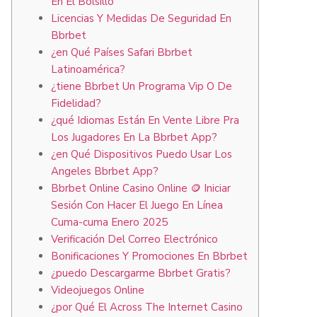
En El Bolsillo
Licencias Y Medidas De Seguridad En
Bbrbet
¿en Qué Países Safari Bbrbet
Latinoamérica?
¿tiene Bbrbet Un Programa Vip O De
Fidelidad?
¿qué Idiomas Están En Vente Libre Pra
Los Jugadores En La Bbrbet App?
¿en Qué Dispositivos Puedo Usar Los
Angeles Bbrbet App?
Bbrbet Online Casino Online 🪙 Iniciar
Sesión Con Hacer El Juego En Línea
Cuma-cuma Enero 2025
Verificación Del Correo Electrónico
Bonificaciones Y Promociones En Bbrbet
¿puedo Descargarme Bbrbet Gratis?
Videojuegos Online
¿por Qué El Across The Internet Casino