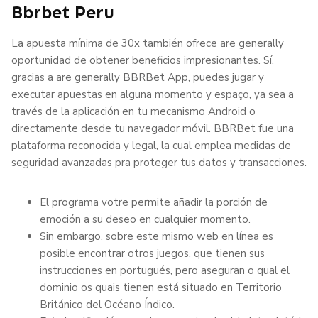
Bbrbet Peru
La apuesta mínima de 30x también ofrece are generally
oportunidad de obtener beneficios impresionantes. Sí,
gracias a are generally BBRBet App, puedes jugar y
executar apuestas en alguna momento y espaço, ya sea a
través de la aplicación en tu mecanismo Android o
directamente desde tu navegador móvil. BBRBet fue una
plataforma reconocida y legal, la cual emplea medidas de
seguridad avanzadas pra proteger tus datos y transacciones.
El programa votre permite añadir la porción de
emoción a su deseo en cualquier momento.
Sin embargo, sobre este mismo web en línea es
posible encontrar otros juegos, que tienen sus
instrucciones en portugués, pero aseguran o qual el
dominio os quais tienen está situado en Territorio
Británico del Océano Índico.