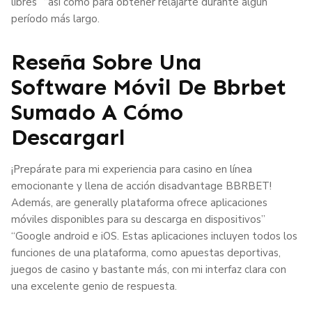
libres” “asi como para obtener relajarte durante algun
período más largo.
Reseña Sobre Una
Software Móvil De Bbrbet
Sumado A Cómo
Descargarl
¡Prepárate para mi experiencia para casino en línea
emocionante y llena de acción disadvantage BBRBET!
Además, are generally plataforma ofrece aplicaciones
móviles disponibles para su descarga en dispositivos”
“Google android e iOS. Estas aplicaciones incluyen todos los
funciones de una plataforma, como apuestas deportivas,
juegos de casino y bastante más, con mi interfaz clara con
una excelente genio de respuesta.