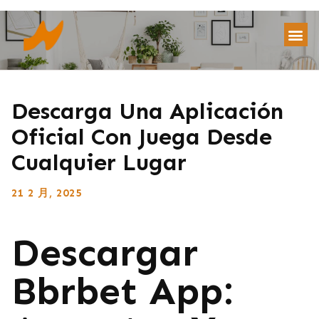
Descarga Una Aplicación
Oficial Con Juega Desde
Cualquier Lugar
21 2 月, 2025
Descargar
Bbrbet App: