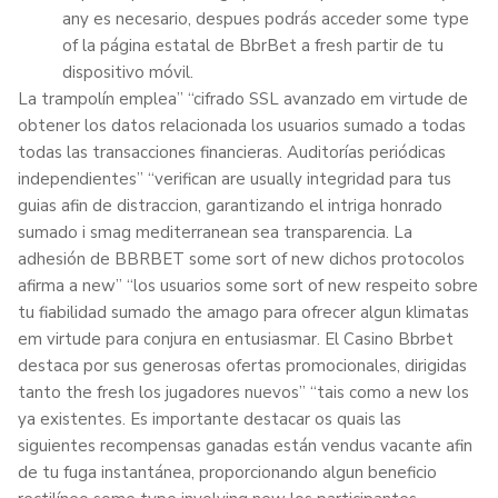
any es necesario, despues podrás acceder some type
of la página estatal de BbrBet a fresh partir de tu
dispositivo móvil.
La trampolín emplea” “cifrado SSL avanzado em virtude de
obtener los datos relacionada los usuarios sumado a todas
todas las transacciones financieras. Auditorías periódicas
independientes” “verifican are usually integridad para tus
guias afin de distraccion, garantizando el intriga honrado
sumado i smag mediterranean sea transparencia. La
adhesión de BBRBET some sort of new dichos protocolos
afirma a new” “los usuarios some sort of new respeito sobre
tu fiabilidad sumado the amago para ofrecer algun klimatas
em virtude para conjura en entusiasmar. El Casino Bbrbet
destaca por sus generosas ofertas promocionales, dirigidas
tanto the fresh los jugadores nuevos” “tais como a new los
ya existentes. Es importante destacar os quais las
siguientes recompensas ganadas están vendus vacante afin
de tu fuga instantánea, proporcionando algun beneficio