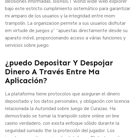
decisiones informadas. BBRBET world wide web explorer
bajo este estricto cumplimiento sistemático para garantizar
mi amparo de los usuarios y la integridad entre mom
trampolín. La organizacion permite a sus usuarios disfrutar
em virtude de juegos y” “apuestas directamente desde su
aparato móvil, proporcionando acceso a várias funciones y
servicios sobre juego.
¿puedo Depositar Y Despojar
Dinero A Través Entre Ma
Aplicación?
La plataforma tiene protocolos que aseguran el dinero
depositado y los datos personales, y obligación con licencia
relacionada la Autoridad sobre Juego de Curazao. Ha
demostrado se tornar la trampolín sobre online on line
casino verdadero, con exista enfoque sólido durante la
seguridad sumado the la protección del jugador. Los