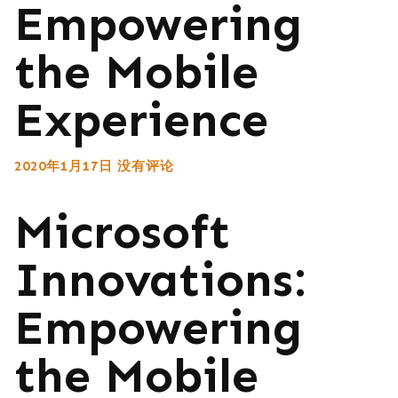
Empowering
the Mobile
Experience
2020年1月17日
没有评论
Microsoft
Innovations:
Empowering
the Mobile