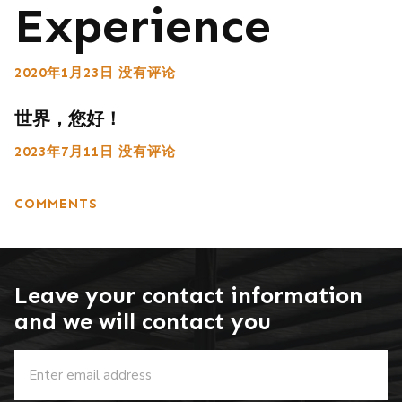
Experience
2020年1月23日
没有评论
世界，您好！
2023年7月11日
没有评论
COMMENTS
Leave your contact information
and we will contact you