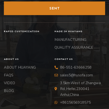
SENT
RAPID CUSTOMIZATION
MADE IN HUAYANG
MANUFACTURING
QUALITY ASSURANCE
ABOUT US
CONTACT US
ABOUT HUAYANG
86-551-63666258
FAQS
sales5@hysofa.com
VIDEO
3.5km.West of Zhangwa
Rd.,Hefei,230041
BLOG
Anhui,China
+8615656918575