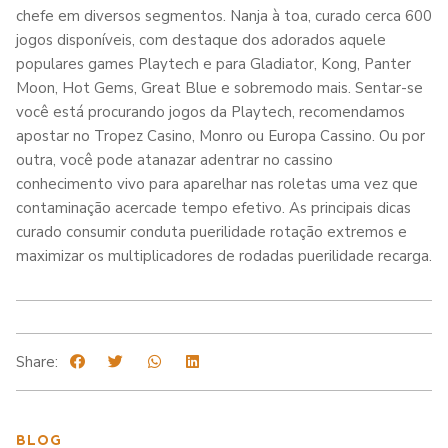
chefe em diversos segmentos. Nanja à toa, curado cerca 600
jogos disponíveis, com destaque dos adorados aquele
populares games Playtech e para Gladiator, Kong, Panter
Moon, Hot Gems, Great Blue e sobremodo mais. Sentar-se
você está procurando jogos da Playtech, recomendamos
apostar no Tropez Casino, Monro ou Europa Cassino. Ou por
outra, você pode atanazar adentrar no cassino
conhecimento vivo para aparelhar nas roletas uma vez que
contaminação acercade tempo efetivo. As principais dicas
curado consumir conduta puerilidade rotação extremos e
maximizar os multiplicadores de rodadas puerilidade recarga.
Share:
BLOG