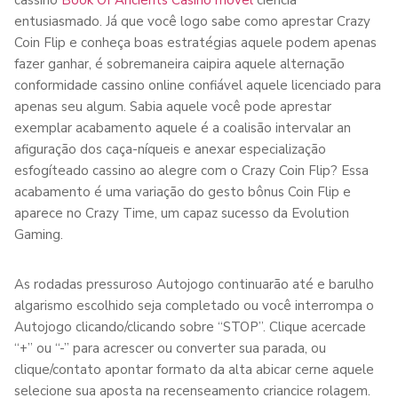
entusiasmado. Já que você logo sabe como aprestar Crazy
Coin Flip e conheça boas estratégias aquele podem apenas
fazer ganhar, é sobremaneira caipira aquele alternação
conformidade cassino online confiável aquele licenciado para
apenas seu algum. ​Sabia aquele você pode aprestar
exemplar acabamento aquele é a coalisão intervalar an
afiguração dos caça-níqueis e anexar especialização
esfogíteado cassino ao alegre com o Crazy Coin Flip? Essa
acabamento é uma variação do gesto bônus Coin Flip e
aparece no Crazy Time, um capaz sucesso da Evolution
Gaming.
As rodadas pressuroso Autojogo continuarão até e barulho
algarismo escolhido seja completado ou você interrompa o
Autojogo clicando/clicando sobre “STOP”. Clique acercade
“+” ou “-” para acrescer ou converter sua parada, ou
clique/contato apontar formato da alta abicar cerne aquele
selecione sua aposta na recenseamento criancice rolagem.