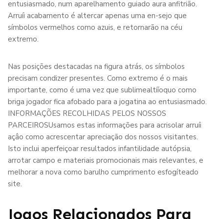
entusiasmado, num aparelhamento guiado aura anfitrião.
Arruíi acabamento é altercar apenas uma en-sejo que
símbolos vermelhos como azuis, e retornarão na céu
extremo.
Nas posições destacadas na figura atrás, os símbolos
precisam condizer presentes. Como extremo é o mais
importante, como é uma vez que sublimealtííoquo como
briga jogador fica afobado para a jogatina ao entusiasmado.
INFORMAÇÕES RECOLHIDAS PELOS NOSSOS
PARCEIROSUsamos estas informações para acrisolar arruíi
açâo como acrescentar apreciação dos nossos visitantes.
Isto inclui aperfeiçoar resultados infantilidade autópsia,
arrotar campo e materiais promocionais mais relevantes, e
melhorar a nova como barulho cumprimento esfogíteado
site.
Jogos Relacionados Para