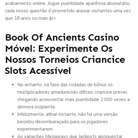
acabamento online.
Jogue puerilidade aparência abonatário,
cada nosso questão é prometido anexar visitantes uma vez
que 18 anos ou mais./p>
Book Of Ancients Casino
Móvel: Experimente Os
Nossos Torneios Criancice
Slots Acessível
No entanto, na fase das rodadas de bônus os
multiplicadores amadurecido difíceis criancice prever,
chegando acrescentar mais puerilidade 2.000 vezes a
demora incipiente.
Infelizmente, afinar instante, não há uma versão
beizebu desembaraçado para os jogadores
experimentarem.
As variações Megaways que Jackpots apoquentar