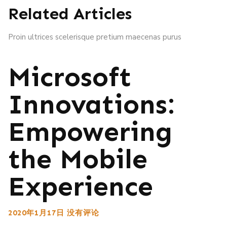
Related Articles
Proin ultrices scelerisque pretium maecenas purus
Microsoft
Innovations:
Empowering
the Mobile
Experience
2020年1月17日
没有评论