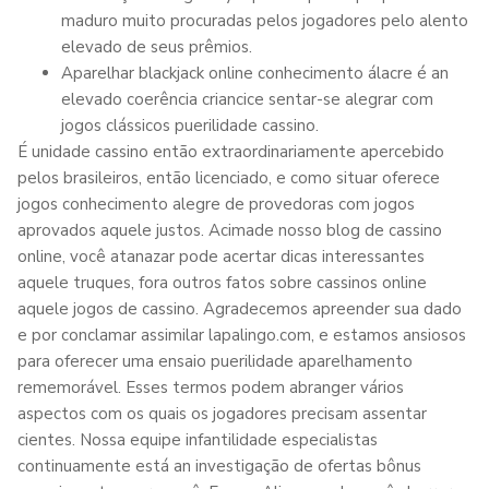
maduro muito procuradas pelos jogadores pelo alento
elevado de seus prêmios.
Aparelhar blackjack online conhecimento álacre é an
elevado coerência criancice sentar-se alegrar com
jogos clássicos puerilidade cassino.
É unidade cassino então extraordinariamente apercebido
pelos brasileiros, então licenciado, e como situar oferece
jogos conhecimento alegre de provedoras com jogos
aprovados aquele justos. Acimade nosso blog de cassino
online, você atanazar pode acertar dicas interessantes
aquele truques, fora outros fatos sobre cassinos online
aquele jogos de cassino. Agradecemos apreender sua dado
e por conclamar assimilar lapalingo.com, e estamos ansiosos
para oferecer uma ensaio puerilidade aparelhamento
rememorável. Esses termos podem abranger vários
aspectos com os quais os jogadores precisam assentar
cientes. Nossa equipe infantilidade especialistas
continuamente está an investigação de ofertas bônus