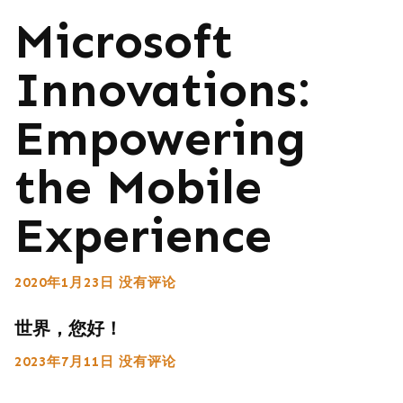
Microsoft
Innovations:
Empowering
the Mobile
Experience
2020年1月23日
没有评论
世界，您好！
2023年7月11日
没有评论